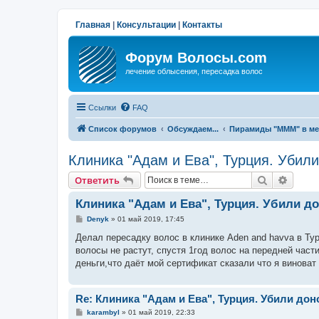
Главная
|
Консультации
|
Контакты
Форум Волосы.com
лечение облысения, пересадка волос
Ссылки
FAQ
Список форумов
Обсуждаем...
Пирамиды "МММ" в ме
Клиника "Адам и Ева", Турция. Убили
Поиск
Расши
Ответить
Клиника "Адам и Ева", Турция. Убили до
С
Denyk
»
01 май 2019, 17:45
о
о
Делал пересадку волос в клинике Aden and havva в Ту
б
волосы не растут, спустя 1год волос на передней част
щ
е
деньги,что даёт мой сертификат сказали что я виноват
н
и
е
Re: Клиника "Адам и Ева", Турция. Убили доно
С
karambyl
»
01 май 2019, 22:33