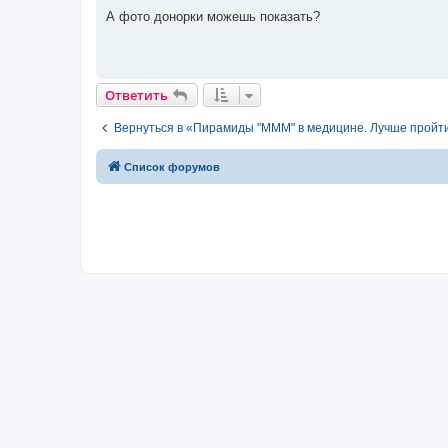
о
о
А фото донорки можешь показать?
б
щ
е
н
и
е
Ответить
Вернуться в «Пирамиды "МММ" в медицине. Лучше пройт
Список форумов