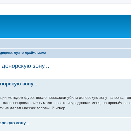
дицине. Лучше пройти мимо
 донорскую зону...
ренный поиск
норскую зону...
рции методом фуре, после пересадки убили донорскую зону напрочь, те
и головы выросло очень мало. просто изуродовали меня, на просьбу вер
 тк не делал массаж головы. И игнор.
рскую зону...