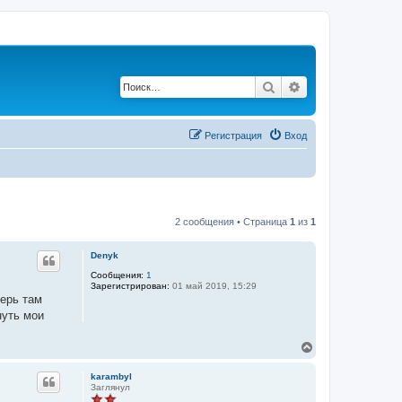
Поиск
Расширенный по
Регистрация
Вход
2 сообщения • Страница
1
из
1
Denyk
Сообщения:
1
Зарегистрирован:
01 май 2019, 15:29
перь там
нуть мои
В
е
р
karambyl
н
Заглянул
у