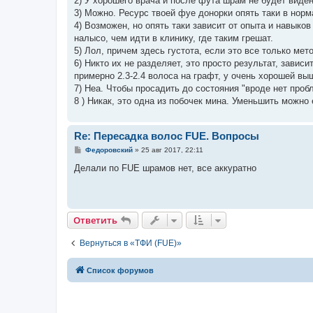
2) У хорошего врача и после фута шрам не будет виден
н
3) Можно. Ресурс твоей фуе донорки опять таки в нор
и
е
4) Возможен, но опять таки зависит от опыта и навыков
налысо, чем идти в клинику, где таким грешат.
5) Лол, причем здесь густота, если это все только мет
6) Никто их не разделяет, это просто результат, завис
примерно 2.3-2.4 волоса на графт, у очень хорошей вы
7) Неа. Чтобы просадить до состояния "вроде нет проб
8 ) Никак, это одна из побочек мина. Уменьшить можно
Re: Пересадка волос FUE. Вопросы
С
Федоровский
»
25 авг 2017, 22:11
о
о
Делали по FUE шрамов нет, все аккуратно
б
щ
е
н
и
е
Ответить
Вернуться в «ТФИ (FUE)»
Список форумов