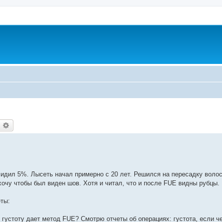
оиск
Расширенный поиск
сидил 5%. Лысеть начал примерно с 20 лет. Решился на пересадку волос
хочу чтобы был виден шов. Хотя и читал, что и после FUE видны рубцы.
еты:
 густоту дает метод FUE? Смотрю отчеты об операциях: густота, если че