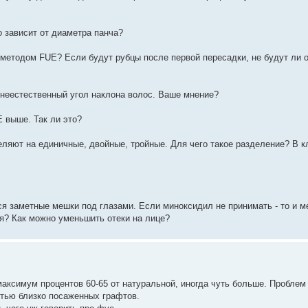
о зависит от диаметра панча?
 методом FUE? Если будут рубцы после первой пересадки, не будут ли 
н неестественный угол наклона волос. Ваше мнение?
E выше. Так ли это?
ляют на единичные, двойные, тройные. Для чего такое разделение? В к
я заметные мешки под глазами. Если миноксидил не принимать - то и м
ся? Как можно уменьшить отеки на лице?
максимум процентов 60-65 от натуральной, иногда чуть больше. Проблем
стью близко посаженных графтов.