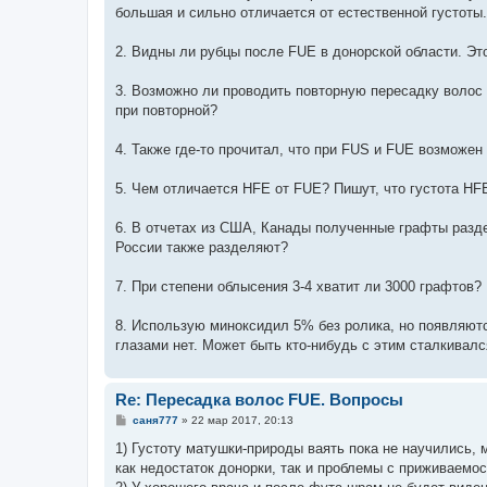
большая и сильно отличается от естественной густоты.
2. Видны ли рубцы после FUE в донорской области. Эт
3. Возможно ли проводить повторную пересадку волос
при повторной?
4. Также где-то прочитал, что при FUS и FUE возможе
5. Чем отличается HFE от FUE? Пишут, что густота HF
6. В отчетах из США, Канады полученные графты разде
России также разделяют?
7. При степени облысения 3-4 хватит ли 3000 графтов?
8. Использую миноксидил 5% без ролика, но появляютс
глазами нет. Может быть кто-нибудь с этим сталкивал
Re: Пересадка волос FUE. Вопросы
С
саня777
»
22 мар 2017, 20:13
о
о
1) Густоту матушки-природы ваять пока не научились, 
б
как недостаток донорки, так и проблемы с приживаемо
щ
е