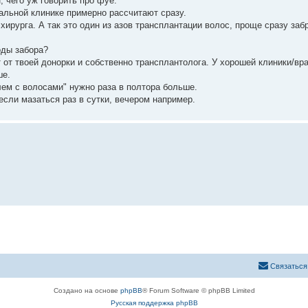
, чего уж говорить про фуе.
мальной клинике примерно рассчитают сразу.
 хирурга. А так это один из азов трансплантации волос, проще сразу заб
оды забора?
ит от твоей донорки и собственно трансплантолога. У хорошей клиники/вр
ше.
лем с волосами" нужно раза в полтора больше.
 если мазаться раз в сутки, вечером например.
Связаться
Создано на основе
phpBB
® Forum Software © phpBB Limited
Русская поддержка phpBB