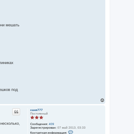
они мешать
линиках
ешков под
В
е
р
саня777
н
Постоянный
у
т
 несколько,
Сообщения:
409
ь
Зарегистрирован:
07 май 2013, 03:33
с
К
Контактная информация:
я