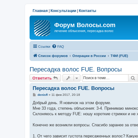
Главная
|
Консультации
|
Контакты
Форум Волосы.com
лечение облысения, пересадка волос
Ссылки
FAQ
Список форумов
Операции в России
ТФИ (FUE)
Пересадка волос FUE. Вопросы
П
Ответить
Пересадка волос FUE. Вопросы
С
denisfl
»
11 фев 2017, 20:18
о
о
Добрый день. Я новичок на этом форуме.
б
Мне 33 года, степень облысения: 3-4. Принимаю минок
щ
е
Склоняюсь к методу FUE: ношу короткие стрижки и не 
н
и
е
Конечно же возникли вопросы. Спасибо заранее за отв
1. От чего зависит густота пересаженных волос? Какую