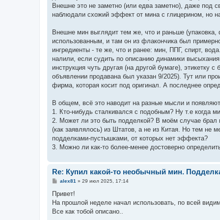
Внешне это не заметно (или едва заметно), даже под с
наблюдали схожий эффект от мина с глицерином, но на 
Внешне мин выглядит тем же, что и раньше (упаковка,
использованным, и там он из флакончика был примерно
ингредиенты - те же, что и ранее: мин, ППГ, спирт, во
налили, если судить по описанию динамики высыхания
инструкция чуть другая (на другой бумаге), этикетку с 
объявлении продавана был указан 9/2025). Тут или про
фирма, которая косит под оригинал. А последнее опре
В общем, всё это наводит на разные мысли и появляю
1. Кто-нибудь сталкивался с подобным? Ну т.е когда ми
2. Может ли это быть подделкой? В моём случае брал 
(как заявлялось) из Штатов, а не из Китая. Но тем не
подделками-пустышками, от которых нет эффекта?
3. Можно ли как-то более-менее достоверно определит
Re: Купил какой-то необычный мин. Подделк
С
alex81
»
29 июл 2025, 17:14
о
о
Привет!
б
На прошлой неделе начал использовать, по всей видим
щ
е
Все как тобой описано..
н