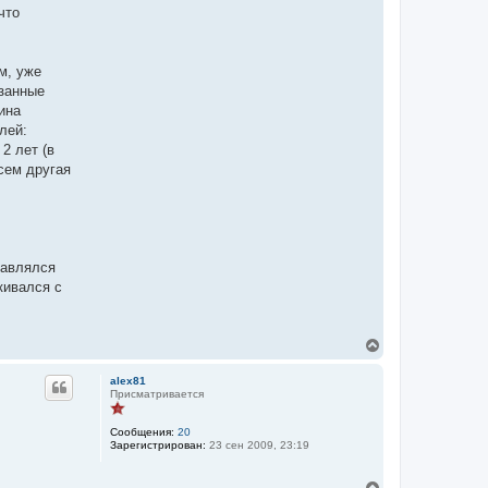
что
м, уже
азанные
ина
лей:
2 лет (в
сем другая
равлялся
кивался с
В
е
р
alex81
н
Присматривается
у
т
Сообщения:
20
ь
Зарегистрирован:
23 сен 2009, 23:19
с
я
к
В