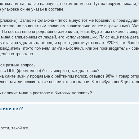
ветом лампы, только на ощупь, но тем не менее. Тут на форуме писали, 
упаковке он не указан в составе.
 флаконы). Запах из флакона - плюс минус тот же (сравнил с предыдущи
 тот же, но по понятным причинам значительно менее выраженным). Ук
да. Но состав явно определённо изменился, и как-будто там нехило глицер
 мина с глицерином от людей, его использовавших. Плюс ещё пара дета
бутыльков удалить сложнее, и срок годности указан аж 9/2026, т.е. более 
изводитель что-то поменял или/и накосячил, или же производитель - сов
делённо тревожно.
тся разные вопросы.
н с ППГ, (формально) без глицерина, так долго сох?
на сайте ибэй у продавана с рейтингом полож. отзывов 98% + товар отп
 менее, мысли всякие-такие появляются в голове. Кто-нибудь вообще стал
ь наличие мина в растворе в бытовых условиях?
а или нет?
ости, такой же.