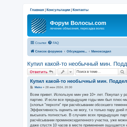
Главная
|
Консультации
|
Контакты
Форум Волосы.com
лечение облысения, пересадка волос
Ссылки
FAQ
Список форумов
Обсуждаем...
Миноксидил
Купил какой-то необычный мин. Подд
П
Ответить
Купил какой-то необычный мин. Поддел
С
Mako
»
28 июн 2024, 20:30
о
о
Всем привет. Использую мин уже 10+ лет. Покупал у р
б
партию. И если все предыдущие годы мин был плюс-мин
щ
е
(хлопья "перхоти" при расчёсывании обсохшего теменног
н
Эффективность оценить не могу, т.к только пару дней п
и
е
высыхать полностью. В случаях всех предыдущих парти
расчёсывании проминоксидиленного участка, уже можно
даже спустя 10 часов в месте применения ощущается не