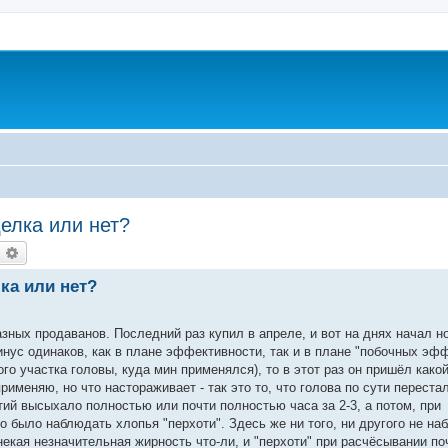
елка или нет?
оиск
Расширенный поиск
ка или нет?
азных продаванов. Последний раз купил в апреле, и вот на днях начал н
ус одинаков, как в плане эффективности, так и в плане "побочных эф
о участка головы, куда мин применялся), то в этот раз он пришёл какой
рименяю, но что настораживает - так это то, что голова по сути переста
й высыхало полностью или почти полностью часа за 2-3, а потом, при
 было наблюдать хлопья "перхоти". Здесь же ни того, ни другого не на
кая незначительная жирность что-ли, и "перхоти" при расчёсывании поч