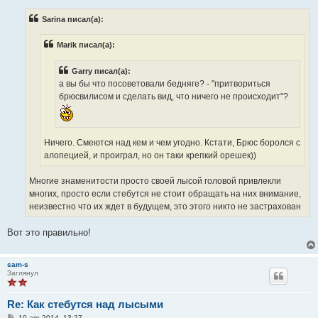
о
б
Sarina писал(а):
щ
е
н
Marik писал(а):
и
е
Garry писал(а):
а вы бы что посоветовали бедняге? - "притвориться
брюсвилисом и сделать вид, что ничего не происходит"?
Ничего. Смеются над кем и чем угодно. Кстати, Брюс боролся с
алопецией, и проиграл, но он таки крепкий орешек))
Многие знаменитости просто своей лысой головой привлекли
многих, просто если стебутся не стоит обращать на них внимание,
неизвестно что их ждет в будущем, это этого никто не застрахован
Вот это правильно!
sam-s
Заглянул
Re: Как стебутся над лысыми
С
10 авг 2014, 13:27