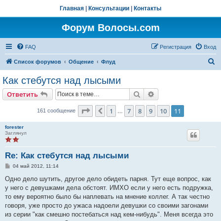
Главная
|
Консультации
|
Контакты
Форум Волосы.com
FAQ
Регистрация
Вход
П
Список форумов
Общение
Флуд
о
Как стебутся над лысыми
и
Поиск
Расширенный поис
Ответить
с
к
Страница
11
из
11
1
7
8
9
10
11
Пред.
161 сообщение
…
forester
Заглянул
Re: Как стебутся над лысыми
С
04 май 2012, 11:14
о
о
Одно дело шутить, другое дело обидеть парня. Тут еще вопрос, как
б
у него с девушками дела обстоят. ИМХО если у него есть подружка,
щ
е
то ему вероятно было бы наплевать на мнение коллег. А так честно
н
говоря, уже просто до ужаса надоели девушки со своими загонами
и
е
из серии "как смешно постебаться над кем-нибудь". Меня всегда это