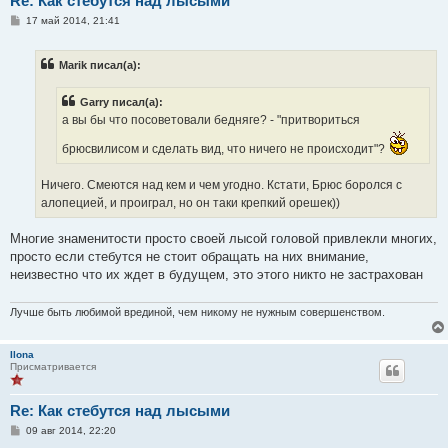
Re: Как стебутся над лысыми
С
17 май 2014, 21:41
о
о
б
Marik писал(а):
щ
е
н
Garry писал(а):
и
е
а вы бы что посоветовали бедняге? - "притвориться
брюсвилисом и сделать вид, что ничего не происходит"?
Ничего. Смеются над кем и чем угодно. Кстати, Брюс боролся с
алопецией, и проиграл, но он таки крепкий орешек))
Многие знаменитости просто своей лысой головой привлекли многих,
просто если стебутся не стоит обращать на них внимание,
неизвестно что их ждет в будущем, это этого никто не застрахован
Лучше быть любимой врединой, чeм никому не нужным совершенствoм.
Ilona
Присматривается
Re: Как стебутся над лысыми
С
09 авг 2014, 22:20
о