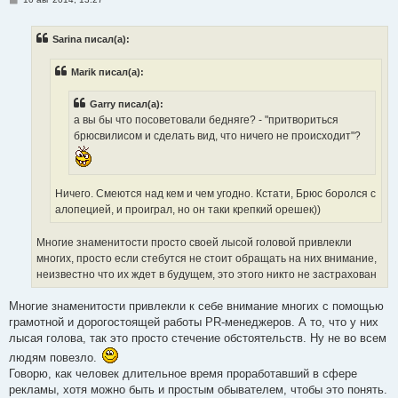
о
о
б
Sarina писал(а):
щ
е
н
Marik писал(а):
и
е
Garry писал(а):
а вы бы что посоветовали бедняге? - "притвориться
брюсвилисом и сделать вид, что ничего не происходит"?
Ничего. Смеются над кем и чем угодно. Кстати, Брюс боролся с
алопецией, и проиграл, но он таки крепкий орешек))
Многие знаменитости просто своей лысой головой привлекли
многих, просто если стебутся не стоит обращать на них внимание,
неизвестно что их ждет в будущем, это этого никто не застрахован
Многие знаменитости привлекли к себе внимание многих с помощью
грамотной и дорогостоящей работы PR-менеджеров. А то, что у них
лысая голова, так это просто стечение обстоятельств. Ну не во всем
людям повезло.
Говорю, как человек длительное время проработавший в сфере
рекламы, хотя можно быть и простым обывателем, чтобы это понять.