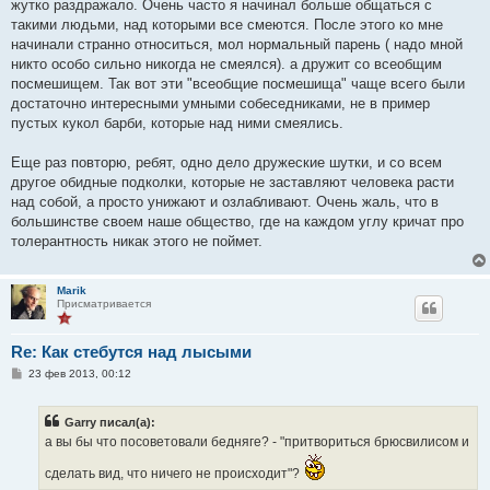
жутко раздражало. Очень часто я начинал больше общаться с
такими людьми, над которыми все смеются. После этого ко мне
начинали странно относиться, мол нормальный парень ( надо мной
никто особо сильно никогда не смеялся). а дружит со всеобщим
посмешищем. Так вот эти "всеобщие посмешища" чаще всего были
достаточно интересными умными собеседниками, не в пример
пустых кукол барби, которые над ними смеялись.
Еще раз повторю, ребят, одно дело дружеские шутки, и со всем
другое обидные подколки, которые не заставляют человека расти
над собой, а просто унижают и озлабливают. Очень жаль, что в
большинстве своем наше общество, где на каждом углу кричат про
толерантность никак этого не поймет.
Marik
Присматривается
Re: Как стебутся над лысыми
С
23 фев 2013, 00:12
о
о
б
Garry писал(а):
щ
е
а вы бы что посоветовали бедняге? - "притвориться брюсвилисом и
н
и
сделать вид, что ничего не происходит"?
е