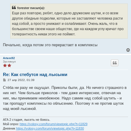
о
б
forester писал(а):
щ
е
Еще раз повторю, ребят, одно дело дружеские шутки, и со всем
н
другое обидные подколки, которые не заставляют человека расти
и
е
над собой, а просто унижают и озлабливают. Очень жаль, что в
большинстве своем наше общество, где на каждом углу кричат про
толерантность никак этого не поймет.
Печально, когда потом это перерастает в комплексы
Artem92
Заглянул
Re: Как стебутся над лысыми
С
27 апр 2022, 01:39
о
о
Стёба ни разу не ощущал. Приколы были, да. Но ничего страшного в
б
них нет. Чем больше приколов - тем даже интереснее, отвечая на
щ
е
них, мы принимаем неизбежное. Надо самим над собой шутить - и
н
так пропадут комплексы по облысению. Поэтому я не против шуток
и
е
над моей лысиной.
АГА 2 стадия, лысеть не боюсь.
Мой опрос
https://volosy.com/forum/viewtopic.php?t=11829
Дневник
https://volosy.com/forum/viewtopic.php?t=11830