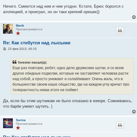
Ничего. Смеются над кем и чем угодно. Кстати, Брюс боролся с
алопецией, и проиграл, но он таки крепкий орешек))
Marik
Присматривается
Re: Как стебутся над лысыми
С
23 фев 2013, 00:15
о
о
б
forester писал(а):
щ
е
Еще раз повторю, ребят, одно дело дружеские шутки, и со всем
н
другое обидные подколки, которые не заставляют человека расти
и
е
над собой, а просто унижают и озлабливают. Очень жаль, что в
большинстве своем наше общество, где на каждом углу кричат про
толерантность никак этого не поймет.
Да, если бы этим шутникам не было отказано в юморе. Сомневаюсь,
что барби умеют шутить. )
Sarina
Присматривается