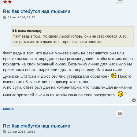
Re: Как стебутся над лысыми
С
11 авг 2014, 17:15
о
о
б
Ilona писал(а):
щ
е
Факт ведь в том, что своей лысой головы они не стесняются. А то,
н
что реклама- это двигатель торговли, всем понятно.
и
е
Факт ведь в том, что вы не можете знать не стесняются они или
просто выполняют определенные рекомендации, чтобы максимально
походить на свой экранный образ. Возможно лично для них было бы
приемлемо носить парик или сделать пересадку. Или вам сами
Джейсон Стэтхэм и Брюс Уиллис утверждали обратное?
Просто
именно их обычно ставят в пример как эталон.
А по сути, ответ был дан на комментарий, что привлекшая внимание
многих зрителей лысина их якобы сама по себе раскрутила.
Nikollai
Re: Как стебутся над лысыми
С
10 окт 2015, 10:18
о