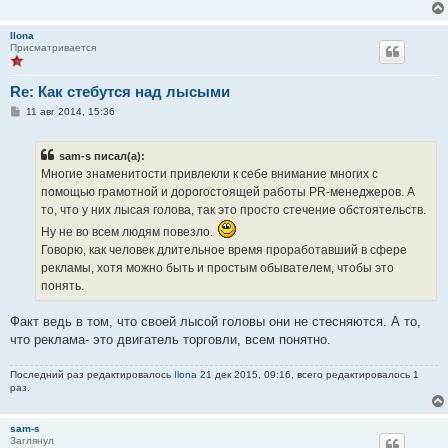
Ilona
Присматривается
Re: Как стебутся над лысыми
С
11 авг 2014, 15:36
о
о
б
sam-s писал(а):
щ
е
Многие знаменитости привлекли к себе внимание многих с
н
помощью грамотной и дорогостоящей работы PR-менеджеров. А
и
е
то, что у них лысая голова, так это просто стечение обстоятельств.
Ну не во всем людям повезло.
Говорю, как человек длительное время проработавший в сфере
рекламы, хотя можно быть и простым обывателем, чтобы это
понять.
Факт ведь в том, что своей лысой головы они не стесняются. А то,
что реклама- это двигатель торговли, всем понятно.
Последний раз редактировалось
Ilona
21 дек 2015, 09:16, всего редактировалось 1
раз.
sam-s
Заглянул