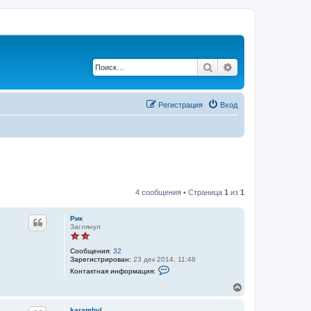
Поиск
Расширенный по
Регистрация
Вход
4 сообщения • Страница
1
из
1
Рик
Заглянул
Сообщения:
32
Зарегистрирован:
23 дек 2014, 11:48
К
Контактная информация:
о
н
В
т
е
а
р
к
karambyl