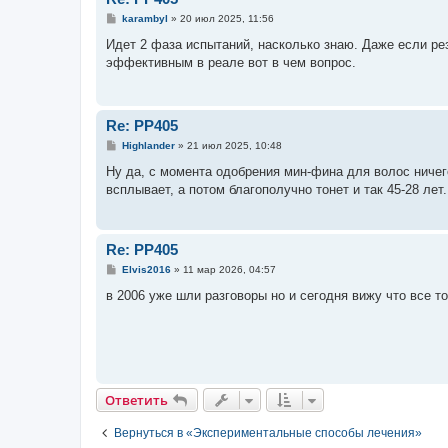
С
karambyl
»
20 июл 2025, 11:56
о
о
Идет 2 фаза испытаний, насколько знаю. Даже если ре
б
эффективным в реале вот в чем вопрос.
щ
е
н
и
е
Re: РР405
С
Highlander
»
21 июл 2025, 10:48
о
о
Ну да, с момента одобрения мин-фина для волос ничего
б
всплывает, а потом благополучно тонет и так 45-28 лет.
щ
е
н
и
е
Re: РР405
С
Elvis2016
»
11 мар 2026, 04:57
о
о
в 2006 уже шли разговоры но и сегодня вижу что все т
б
щ
е
н
и
е
Ответить
Вернуться в «Экспериментальные способы лечения»