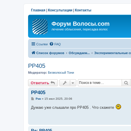
Главная
|
Консультации
|
Контакты
Форум Волосы.com
лечение облысения, пересадка волос
Ссылки
FAQ
Список форумов
Обсуждаем...
Экспериментальные с
РР405
Модератор:
Безволосый Тони
П
Ответить
РР405
С
Рик
»
15 июл 2025, 20:06
о
о
Думаю уже слышали про РР405 . Что скажете
б
щ
е
н
и
е
Re: РР405