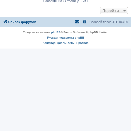
1 сообщение • Страница
1
из
1
Перейти
Список форумов
Часовой пояс:
UTC+03:00
Создано на основе
phpBB
® Forum Software © phpBB Limited
Русская поддержка phpBB
Конфиденциальность
|
Правила