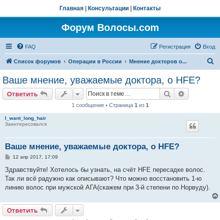
Главная
|
Консультации
|
Контакты
Форум Волосы.com
FAQ
Регистрация
Вход
П
Список форумов
Операции в России
Мнение докторов о...
о
Ваше мнение, уважаемые доктора, о HFE?
и
Поиск
Расширен
Ответить
с
1 сообщение • Страница
1
из
1
к
I_want_long_hair
Заинтересовался
Ваше мнение, уважаемые доктора, о HFE?
С
12 апр 2017, 17:09
о
о
Здравствуйте! Хотелось бы узнать, на счёт HFE пересадке волос.
б
Так ли всё радужно как описывают? Что можно восстановить 1-ю
щ
е
линию волос при мужской АГА(скажем при 3-й степени по Норвуду).
н
и
е
Ответить