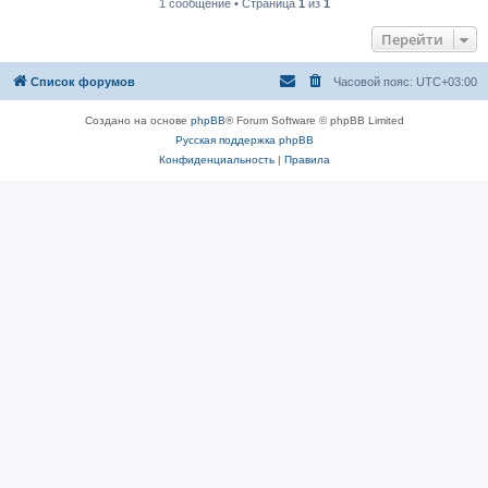
1 сообщение • Страница
1
из
1
Перейти
Список форумов
Часовой пояс:
UTC+03:00
Создано на основе
phpBB
® Forum Software © phpBB Limited
Русская поддержка phpBB
Конфиденциальность
|
Правила