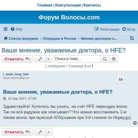
Главная
|
Консультации
|
Контакты
Форум Волосы.com
FAQ
Регистрация
Вход
П
Список форумов
Операции в России
Мнение докторов о...
о
Ваше мнение, уважаемые доктора, о HFE?
и
Поиск
Расширен
Ответить
с
1 сообщение • Страница
1
из
1
к
I_want_long_hair
Заинтересовался
Ваше мнение, уважаемые доктора, о HFE?
С
12 апр 2017, 17:09
о
о
Здравствуйте! Хотелось бы узнать, на счёт HFE пересадке волос.
б
Так ли всё радужно как описывают? Что можно восстановить 1-ю
щ
е
линию волос при мужской АГА(скажем при 3-й степени по Норвуду).
н
и
е
Ответить