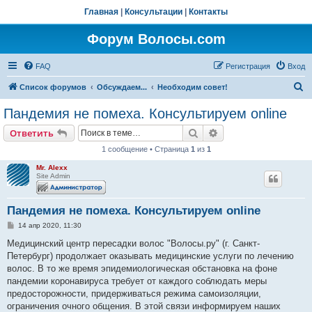
Главная
|
Консультации
|
Контакты
Форум Волосы.com
FAQ
Регистрация
Вход
П
Список форумов
Обсуждаем...
Необходим совет!
о
Пандемия не помеха. Консультируем online
и
Поиск
Расширенный поис
Ответить
с
1 сообщение • Страница
1
из
1
к
Mr. Alexx
Site Admin
Пандемия не помеха. Консультируем online
С
14 апр 2020, 11:30
о
о
Медицинский центр пересадки волос "Волосы.ру" (г. Санкт-
б
Петербург) продолжает оказывать медицинские услуги по лечению
щ
е
волос. В то же время эпидемиологическая обстановка на фоне
н
пандемии коронавируса требует от каждого соблюдать меры
и
е
предосторожности, придерживаться режима самоизоляции,
ограничения очного общения. В этой связи информируем наших