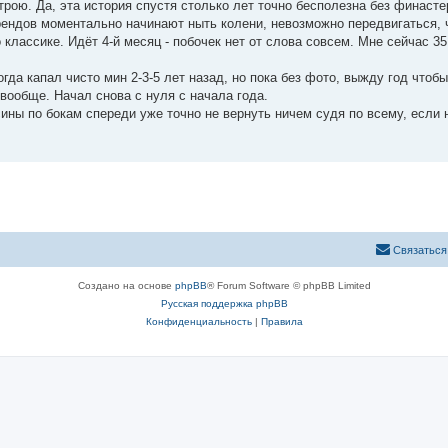
трою. Да, эта история спустя столько лет точно бесполезна без финасте
ендов моментально начинают ныть колени, невозможно передвигаться, ч
о классике. Идёт 4-й месяц - побочек нет от слова совсем. Мне сейчас 35
гда капал чисто мин 2-3-5 лет назад, но пока без фото, выжду год чтоб
вообще. Начал снова с нуля с начала года.
сины по бокам спереди уже точно не вернуть ничем судя по всему, если 
Связаться
Создано на основе
phpBB
® Forum Software © phpBB Limited
Русская поддержка phpBB
Конфиденциальность
|
Правила