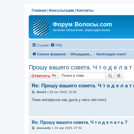
Главная
|
Консультации
|
Контакты
Форум Волосы.com
лечение облысения, пересадка волос
Ссылки
FAQ
Список форумов
Обсуждаем...
Необходим совет!
Прошу вашего совета. Ч т о д е л а т 
Поиск
Расши
Ответить
Re: Прошу вашего совета. Ч т о д е л а т 
С
Mun23
»
02 окт 2023, 15:54
о
о
Тоже интересно как дела у него обстоят)
б
щ
е
н
и
е
Re: Прошу вашего совета. Ч т о д е л а т ь ?
С
slavaonly
»
24 апр 2026, 07:54
о