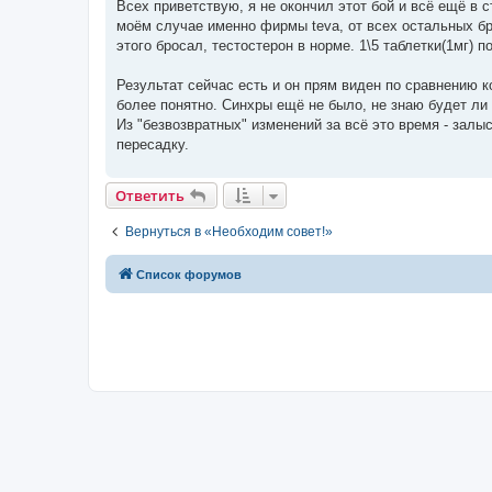
о
Всех приветствую, я не окончил этот бой и всё ещё в с
б
моём случае именно фирмы teva, от всех остальных бр
щ
е
этого бросал, тестостерон в норме. 1\5 таблетки(1мг) п
н
и
е
Результат сейчас есть и он прям виден по сравнению ко
более понятно. Синхры ещё не было, не знаю будет ли 
Из "безвозвратных" изменений за всё это время - залы
пересадку.
Ответить
Вернуться в «Необходим совет!»
Список форумов