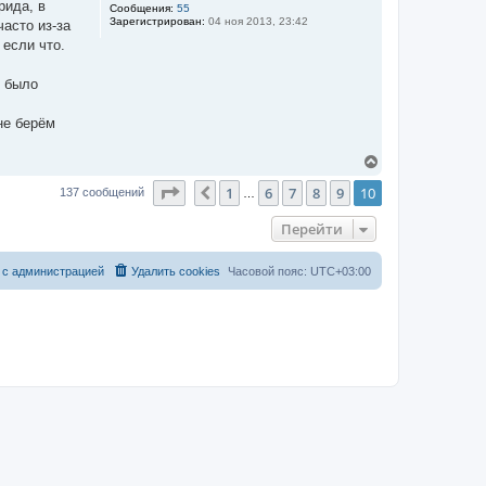
рида, в
Сообщения:
55
ь
Зарегистрирован:
04 ноя 2013, 23:42
асто из-за
с
я
 если что.
к
н
ы было
а
ч
а
не берём
л
у
В
е
Страница
10
из
10
1
6
7
8
9
10
р
Пред.
137 сообщений
…
н
у
Перейти
т
ь
с
 с администрацией
Удалить cookies
Часовой пояс:
UTC+03:00
я
к
н
а
ч
а
л
у