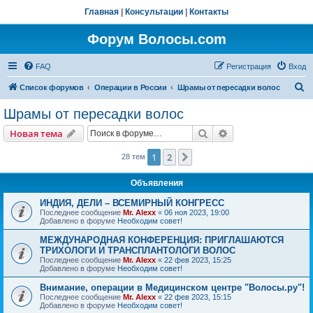
Главная
|
Консультации
|
Контакты
Форум Волосы.com
FAQ
Регистрация
Вход
П
Список форумов
Операции в России
Шрамы от пересадки волос
о
Шрамы от пересадки волос
и
Поиск
Расширенный пои
Новая тема
с
к
1
2
След.
28 тем
Объявления
ИНДИЯ, ДЕЛИ – ВСЕМИРНЫЙ КОНГРЕСС
Последнее сообщение
Mr. Alexx
«
06 ноя 2023, 19:00
Добавлено в форуме
Необходим совет!
МЕЖДУНАРОДНАЯ КОНФЕРЕНЦИЯ: ПРИГЛАШАЮТСЯ
ТРИХОЛОГИ И ТРАНСПЛАНТОЛОГИ ВОЛОС
Последнее сообщение
Mr. Alexx
«
22 фев 2023, 15:25
Добавлено в форуме
Необходим совет!
Внимание, операции в Медицинском центре "Волосы.ру"!
Последнее сообщение
Mr. Alexx
«
22 фев 2023, 15:15
Добавлено в форуме
Необходим совет!