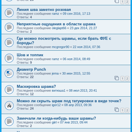
1
2
Линия шва заметно розовая
Последнее сообщение
ramz
«
09 сен 2016, 17:13
Ответы:
4
Неприятные ощущения в области шрама
Последнее сообщение
oleglapt66
«
23 дек 2014, 21:27
Ответы:
2
Где можно посмотреть шрамы, если брать ФУЕ с
бороды?
Последнее сообщение
mcgregor90
«
22 ноя 2014, 07:36
Шов и топпик
Последнее сообщение
ramz
«
06 ноя 2014, 08:49
Ответы:
9
Диаметр Punch
Последнее сообщение
jema
«
30 июн 2015, 12:55
Ответы:
22
1
2
Маскировка шрама?
Последнее сообщение
витюша1
«
08 июл 2013, 20:41
Ответы:
12
Можно ли скрыть шрам под татуировки в виде точек?
Последнее сообщение
igor12
«
08 апр 2013, 09:36
Ответы:
24
1
2
Замечали ли когда-нибудь ваши шрамы?
Последнее сообщение
giirl
«
07 янв 2013, 09:44
Ответы:
2