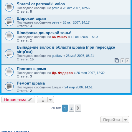
Shrami ot peresadki volos
Последнее сообщение
petre
«
28 окт 2007, 18:56
Ответы:
5
Широкий шрам
Последнее сообщение
petre
«
26 окт 2007, 14:17
Ответы:
3
Шлифовка донорской зоны!
Последнее сообщение
Dr. Volkov
«
12 сен 2007, 15:03
Ответы:
2
Выпадение волос в области шрама (при пересадке
strip'ом)
Последнее сообщение
gudkov
«
23 май 2007, 08:21
Ответы:
15
1
2
Прогноз шрама
Последнее сообщение
Др. Федоров
«
26 фев 2007, 12:32
Ответы:
3
Ремонт шрама
Последнее сообщение
Erejun
«
24 мар 2006, 14:51
Ответы:
2
Новая тема
1
2
След.
28 тем
Перейти