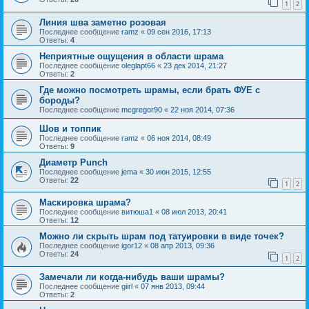
1
2
Линия шва заметно розовая
Последнее сообщение
ramz
«
09 сен 2016, 17:13
Ответы:
4
Неприятные ощущения в области шрама
Последнее сообщение
oleglapt66
«
23 дек 2014, 21:27
Ответы:
2
Где можно посмотреть шрамы, если брать ФУЕ с
бороды?
Последнее сообщение
mcgregor90
«
22 ноя 2014, 07:36
Шов и топпик
Последнее сообщение
ramz
«
06 ноя 2014, 08:49
Ответы:
9
Диаметр Punch
Последнее сообщение
jema
«
30 июн 2015, 12:55
Ответы:
22
1
2
Маскировка шрама?
Последнее сообщение
витюша1
«
08 июл 2013, 20:41
Ответы:
12
Можно ли скрыть шрам под татуировки в виде точек?
Последнее сообщение
igor12
«
08 апр 2013, 09:36
Ответы:
24
1
2
Замечали ли когда-нибудь ваши шрамы?
Последнее сообщение
giirl
«
07 янв 2013, 09:44
Ответы:
2