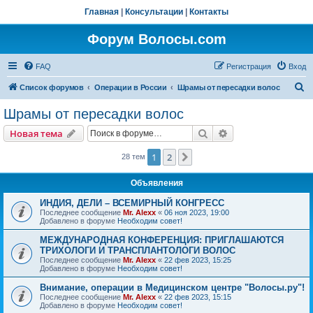
Главная
|
Консультации
|
Контакты
Форум Волосы.com
FAQ
Регистрация
Вход
П
Список форумов
Операции в России
Шрамы от пересадки волос
о
Шрамы от пересадки волос
и
Поиск
Расширенный пои
Новая тема
с
к
1
2
След.
28 тем
Объявления
ИНДИЯ, ДЕЛИ – ВСЕМИРНЫЙ КОНГРЕСС
Последнее сообщение
Mr. Alexx
«
06 ноя 2023, 19:00
Добавлено в форуме
Необходим совет!
МЕЖДУНАРОДНАЯ КОНФЕРЕНЦИЯ: ПРИГЛАШАЮТСЯ
ТРИХОЛОГИ И ТРАНСПЛАНТОЛОГИ ВОЛОС
Последнее сообщение
Mr. Alexx
«
22 фев 2023, 15:25
Добавлено в форуме
Необходим совет!
Внимание, операции в Медицинском центре "Волосы.ру"!
Последнее сообщение
Mr. Alexx
«
22 фев 2023, 15:15
Добавлено в форуме
Необходим совет!