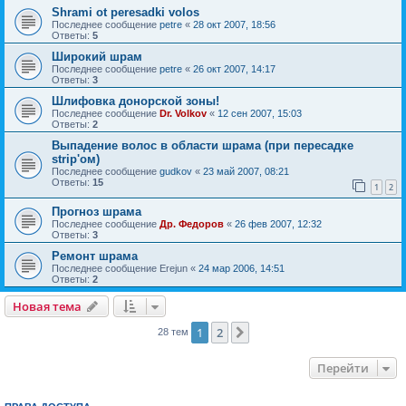
Shrami ot peresadki volos
Последнее сообщение
petre
«
28 окт 2007, 18:56
Ответы:
5
Широкий шрам
Последнее сообщение
petre
«
26 окт 2007, 14:17
Ответы:
3
Шлифовка донорской зоны!
Последнее сообщение
Dr. Volkov
«
12 сен 2007, 15:03
Ответы:
2
Выпадение волос в области шрама (при пересадке
strip'ом)
Последнее сообщение
gudkov
«
23 май 2007, 08:21
Ответы:
15
1
2
Прогноз шрама
Последнее сообщение
Др. Федоров
«
26 фев 2007, 12:32
Ответы:
3
Ремонт шрама
Последнее сообщение
Erejun
«
24 мар 2006, 14:51
Ответы:
2
Новая тема
1
2
След.
28 тем
Перейти