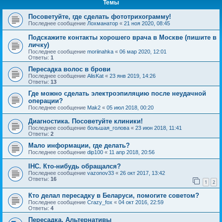
Темы
Посоветуйте, где сделать фототрихограмму!
Последнее сообщение
Лохманатор
«
21 ноя 2020, 08:45
Подскажите контакты хорошего врача в Москве (пишите в
личку)
Последнее сообщение
moriinahka
«
06 мар 2020, 12:01
Ответы:
1
Пересадка волос в брови
Последнее сообщение
AlisKat
«
23 янв 2019, 14:26
Ответы:
13
Где можно сделать электроэпиляцию после неудачной
операции?
Последнее сообщение
Mak2
«
05 июл 2018, 00:20
Диагностика. Посоветуйте клиники!
Последнее сообщение
большая_голова
«
23 июн 2018, 11:41
Ответы:
2
Мало информации, где делать?
Последнее сообщение
dip100
«
11 апр 2018, 20:56
IHC. Кто-нибудь обращался?
Последнее сообщение
vazonov33
«
26 окт 2017, 13:42
Ответы:
16
1
2
Кто делал пересадку в Беларуси, помогите советом?
Последнее сообщение
Crazy_fox
«
04 окт 2016, 22:59
Ответы:
4
Пересадка. Альтернативы