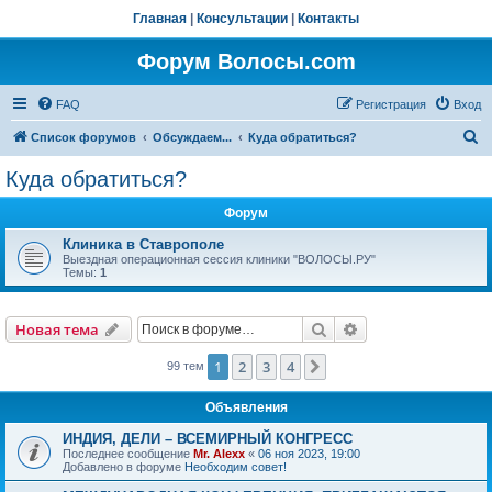
Главная
|
Консультации
|
Контакты
Форум Волосы.com
FAQ
Регистрация
Вход
П
Список форумов
Обсуждаем...
Куда обратиться?
о
Куда обратиться?
и
Форум
с
к
Клиника в Ставрополе
Выездная операционная сессия клиники "ВОЛОСЫ.РУ"
Темы:
1
Поиск
Расширенный пои
Новая тема
1
2
3
4
След.
99 тем
Объявления
ИНДИЯ, ДЕЛИ – ВСЕМИРНЫЙ КОНГРЕСС
Последнее сообщение
Mr. Alexx
«
06 ноя 2023, 19:00
Добавлено в форуме
Необходим совет!