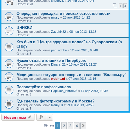
Последнее сообщение
snegovik
«
14 янв 2014, 07:46
Ответы:
20
1
2
Очередная пересадка: в поисках естесственности
Последнее сообщение
missy
«
28 ноя 2013, 14:22
Ответы:
4
ЦНИКВИ
Последнее сообщение
Zaychik82
«
08 ноя 2013, 13:18
Ответы:
5
Кто был в "Центре здоровья волос" на Суворовском (в
СПб)?
Последнее сообщение
pan_ochka
«
12 июл 2013, 00:48
Ответы:
3
Нужен отзыв о клинике в Петербурге
Последнее сообщение
Dinara_21
«
15 июн 2013, 21:27
Ответы:
4
Медицинская татуировка теперь и в клинике "Волосы.ру"
Последнее сообщение
webhead
«
07 июн 2013, 13:16
Посоветуйте профессионала
Последнее сообщение
Царьков_Евгений
«
14 апр 2013, 19:39
Ответы:
3
Где сделать фототрихограмму в Москве?
Последнее сообщение
машуня
«
29 янв 2013, 20:55
Ответы:
7
Новая тема
1
2
3
4
След.
99 тем