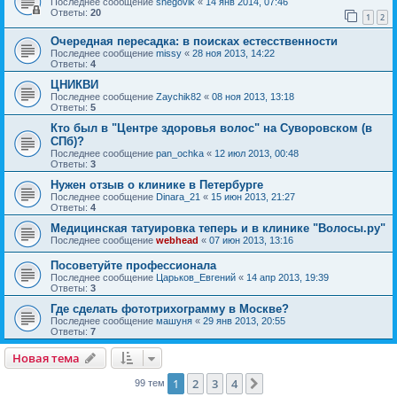
Последнее сообщение
snegovik
«
14 янв 2014, 07:46
Ответы:
20
1
2
Очередная пересадка: в поисках естесственности
Последнее сообщение
missy
«
28 ноя 2013, 14:22
Ответы:
4
ЦНИКВИ
Последнее сообщение
Zaychik82
«
08 ноя 2013, 13:18
Ответы:
5
Кто был в "Центре здоровья волос" на Суворовском (в
СПб)?
Последнее сообщение
pan_ochka
«
12 июл 2013, 00:48
Ответы:
3
Нужен отзыв о клинике в Петербурге
Последнее сообщение
Dinara_21
«
15 июн 2013, 21:27
Ответы:
4
Медицинская татуировка теперь и в клинике "Волосы.ру"
Последнее сообщение
webhead
«
07 июн 2013, 13:16
Посоветуйте профессионала
Последнее сообщение
Царьков_Евгений
«
14 апр 2013, 19:39
Ответы:
3
Где сделать фототрихограмму в Москве?
Последнее сообщение
машуня
«
29 янв 2013, 20:55
Ответы:
7
Новая тема
1
2
3
4
След.
99 тем