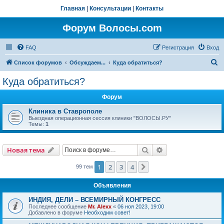
Главная
|
Консультации
|
Контакты
Форум Волосы.com
FAQ
Регистрация
Вход
П
Список форумов
Обсуждаем...
Куда обратиться?
о
Куда обратиться?
и
Форум
с
к
Клиника в Ставрополе
Выездная операционная сессия клиники "ВОЛОСЫ.РУ"
Темы:
1
Поиск
Расширенный пои
Новая тема
1
2
3
4
След.
99 тем
Объявления
ИНДИЯ, ДЕЛИ – ВСЕМИРНЫЙ КОНГРЕСС
Последнее сообщение
Mr. Alexx
«
06 ноя 2023, 19:00
Добавлено в форуме
Необходим совет!