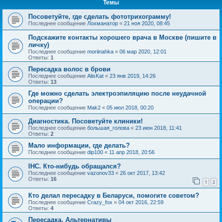
Темы
Посоветуйте, где сделать фототрихограмму!
Последнее сообщение
Лохманатор
«
21 ноя 2020, 08:45
Подскажите контакты хорошего врача в Москве (пишите в
личку)
Последнее сообщение
moriinahka
«
06 мар 2020, 12:01
Ответы:
1
Пересадка волос в брови
Последнее сообщение
AlisKat
«
23 янв 2019, 14:26
Ответы:
13
Где можно сделать электроэпиляцию после неудачной
операции?
Последнее сообщение
Mak2
«
05 июл 2018, 00:20
Диагностика. Посоветуйте клиники!
Последнее сообщение
большая_голова
«
23 июн 2018, 11:41
Ответы:
2
Мало информации, где делать?
Последнее сообщение
dip100
«
11 апр 2018, 20:56
IHC. Кто-нибудь обращался?
Последнее сообщение
vazonov33
«
26 окт 2017, 13:42
Ответы:
16
1
2
Кто делал пересадку в Беларуси, помогите советом?
Последнее сообщение
Crazy_fox
«
04 окт 2016, 22:59
Ответы:
4
Пересадка. Альтернативы