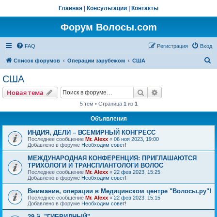
Главная
|
Консультации
|
Контакты
Форум Волосы.com
FAQ
Регистрация
Вход
П
Список форумов
Операции зарубежом
США
о
США
и
Поиск
Расширенный пои
Новая тема
с
5 тем • Страница
1
из
1
к
Объявления
ИНДИЯ, ДЕЛИ – ВСЕМИРНЫЙ КОНГРЕСС
Последнее сообщение
Mr. Alexx
«
06 ноя 2023, 19:00
Добавлено в форуме
Необходим совет!
МЕЖДУНАРОДНАЯ КОНФЕРЕНЦИЯ: ПРИГЛАШАЮТСЯ
ТРИХОЛОГИ И ТРАНСПЛАНТОЛОГИ ВОЛОС
Последнее сообщение
Mr. Alexx
«
22 фев 2023, 15:25
Добавлено в форуме
Необходим совет!
Внимание, операции в Медицинском центре "Волосы.ру"!
Последнее сообщение
Mr. Alexx
«
22 фев 2023, 15:15
Добавлено в форуме
Необходим совет!
29-й, "ГИБРИДНЫЙ"…