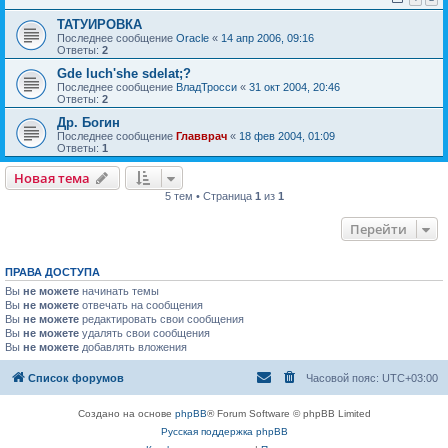
ТАТУИРОВКА
Последнее сообщение
Oracle
«
14 апр 2006, 09:16
Ответы:
2
Gde luch'she sdelat;?
Последнее сообщение
ВладТросси
«
31 окт 2004, 20:46
Ответы:
2
Др. Богин
Последнее сообщение
Главврач
«
18 фев 2004, 01:09
Ответы:
1
Новая тема
5 тем • Страница
1
из
1
Перейти
ПРАВА ДОСТУПА
Вы
не можете
начинать темы
Вы
не можете
отвечать на сообщения
Вы
не можете
редактировать свои сообщения
Вы
не можете
удалять свои сообщения
Вы
не можете
добавлять вложения
Список форумов
Часовой пояс:
UTC+03:00
Создано на основе
phpBB
® Forum Software © phpBB Limited
Русская поддержка phpBB