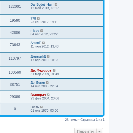
Da_Budet_Hair!
122001
12 май 2013, 18:17
778
19590
23 сен 2012, 19:11
missy
42806
04 авг 2012, 23:22
AntonF
73643
11 июл 2012, 13:43
ДмитрийД
110797
17 апр 2010, 10:53
Др. Федоров
100560
31 мар 2009, 01:49
Др. Богин
38751
14 янв 2005, 22:34
Главврач
29389
23 фев 2004, 23:06
Гость
0
01 янв 1970, 03:00
23 темы • Страница
1
из
1
Перейти