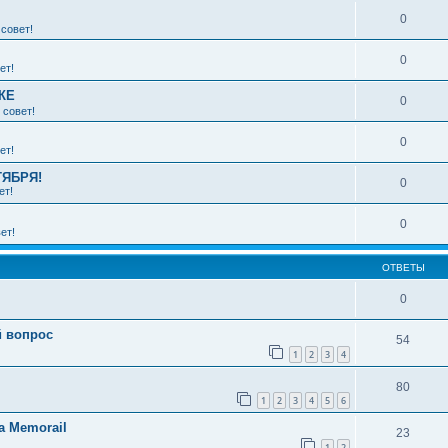
0
совет!
0
ет!
КЕ
0
 совет!
0
ет!
ТЯБРЯ!
0
ет!
0
ет!
ОТВЕТЫ
0
й вопрос
54
1
2
3
4
80
1
2
3
4
5
6
а Memorail
23
1
2