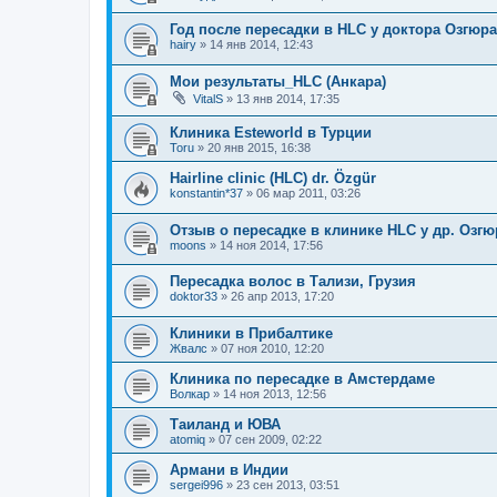
Год после пересадки в HLC у доктора Озгюра
hairy
»
14 янв 2014, 12:43
Мои результаты_HLC (Анкара)
VitalS
»
13 янв 2014, 17:35
Клиника Esteworld в Турции
Toru
»
20 янв 2015, 16:38
Hairline clinic (HLC) dr. Özgür
konstantin*37
»
06 мар 2011, 03:26
Отзыв о пересадке в клинике HLC у др. Озгю
moons
»
14 ноя 2014, 17:56
Пересадка волос в Тализи, Грузия
doktor33
»
26 апр 2013, 17:20
Клиники в Прибалтике
Жвалс
»
07 ноя 2010, 12:20
Клиника по пересадке в Амстердаме
Волкар
»
14 ноя 2013, 12:56
Таиланд и ЮВА
atomiq
»
07 сен 2009, 02:22
Армани в Индии
sergei996
»
23 сен 2013, 03:51