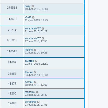
hairy
275513
19 фев 2015, 12:59
VitalS
113401
11 фев 2015, 19:45
konstantin*37
20714
21 янв 2015, 02:22
konstantin*37
401951
17 янв 2015, 17:56
moons
116512
21 ноя 2014, 10:28
Дмитро
81607
01 июн 2014, 23:31
Жвалс
26853
04 фев 2014, 19:38
AntonF
43877
18 ноя 2013, 13:07
makcnic
43206
03 ноя 2013, 08:49
sergei996
19483
23 сен 2013, 03:51