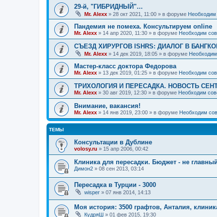
29-й, "ГИБРИДНЫЙ"…
Mr. Alexx
»
28 окт 2021, 11:00
» в форуме
Необходим 
Пандемия не помеха. Консультируем online
Mr. Alexx
»
14 апр 2020, 11:30
» в форуме
Необходим сов
СЪЕЗД ХИРУРГОВ ISHRS: ДИАЛОГ В БАНГКО
Mr. Alexx
»
14 дек 2019, 18:05
» в форуме
Необходим
Мастер-класс доктора Федорова
Mr. Alexx
»
13 дек 2019, 01:25
» в форуме
Необходим сов
ТРИХОЛОГИЯ И ПЕРЕСАДКА. НОВОСТЬ СЕН
Mr. Alexx
»
30 авг 2019, 12:30
» в форуме
Необходим сов
Внимание, вакансия!
Mr. Alexx
»
14 янв 2019, 23:00
» в форуме
Необходим сов
ТЕМЫ
Консультации в Дублине
volosy.ru
»
15 апр 2006, 00:42
Клиника для пересадки. Бюджет - не главны
Димон2
»
08 сен 2013, 03:14
Пересадка в Турции - 3000
wisper
»
07 янв 2014, 14:13
Моя история: 3500 графтов, Анталия, клиник
КудряШ
»
01 фев 2015, 19:30