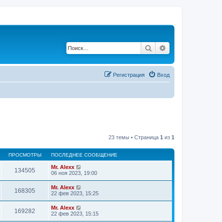
Поиск
Расширенный по
Регистрация
Вход
23 темы • Страница
1
из
1
ПРОСМОТРЫ
ПОСЛЕДНЕЕ СООБЩЕНИЕ
Mr. Alexx
134505
06 ноя 2023, 19:00
Mr. Alexx
168305
22 фев 2023, 15:25
Mr. Alexx
169282
22 фев 2023, 15:15