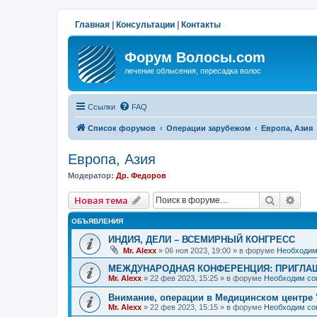
Главная
|
Консультации
|
Контакты
Форум Волосы.com
лечение облысения, пересадка волос
Ссылки
FAQ
Список форумов
Операции зарубежом
Европа, Азия
Европа, Азия
Модератор:
Др. Федоров
Поиск
Рас
Новая тема
ОБЪЯВЛЕНИЯ
ИНДИЯ, ДЕЛИ – ВСЕМИРНЫЙ КОНГРЕСС
Mr. Alexx
»
06 ноя 2023, 19:00
» в форуме
Необходим
МЕЖДУНАРОДНАЯ КОНФЕРЕНЦИЯ: ПРИГЛАШ
Mr. Alexx
»
22 фев 2023, 15:25
» в форуме
Необходим со
Внимание, операции в Медицинском центре 
Mr. Alexx
»
22 фев 2023, 15:15
» в форуме
Необходим со