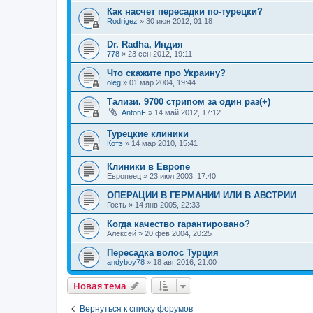
Как насчет пересадки по-турецки?
Rodrigez
»
30 июн 2012, 01:18
Dr. Radha, Индия
778
»
23 сен 2012, 19:11
Что скажите про Украину?
oleg
»
01 мар 2004, 19:44
Тализи. 9700 стрипом за один раз(+)
AntonF
»
14 май 2012, 17:12
Турецкие клиники
Котэ
»
14 мар 2010, 15:41
Клиники в Европе
Европеец
»
23 июл 2003, 17:40
ОПЕРАЦИИ В ГЕРМАНИИ ИЛИ В АВСТРИИ
Гость
»
14 янв 2005, 22:33
Когда качество гарантировано?
Алексей
»
20 фев 2004, 20:25
Пересадка волос Турция
andyboy78
»
18 авг 2016, 21:00
Новая тема
Вернуться к списку форумов