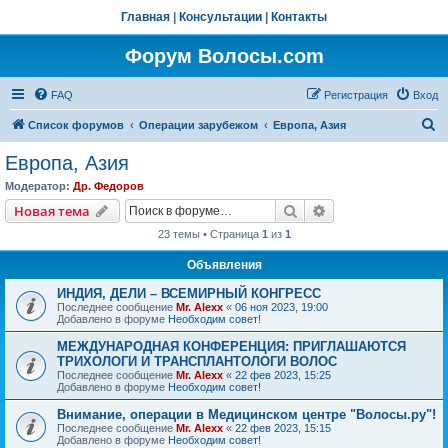
Главная
|
Консультации
|
Контакты
Форум Волосы.com
FAQ
Регистрация
Вход
П
Список форумов
Операции зарубежом
Европа, Азия
о
Европа, Азия
и
Модератор:
Др. Федоров
с
Поиск
Расширенный пои
Новая тема
к
23 темы • Страница
1
из
1
Объявления
ИНДИЯ, ДЕЛИ – ВСЕМИРНЫЙ КОНГРЕСС
Последнее сообщение
Mr. Alexx
«
06 ноя 2023, 19:00
Добавлено в форуме
Необходим совет!
МЕЖДУНАРОДНАЯ КОНФЕРЕНЦИЯ: ПРИГЛАШАЮТСЯ
ТРИХОЛОГИ И ТРАНСПЛАНТОЛОГИ ВОЛОС
Последнее сообщение
Mr. Alexx
«
22 фев 2023, 15:25
Добавлено в форуме
Необходим совет!
Внимание, операции в Медицинском центре "Волосы.ру"!
Последнее сообщение
Mr. Alexx
«
22 фев 2023, 15:15
Добавлено в форуме
Необходим совет!