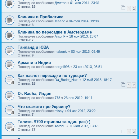
Последнее сообщение
Дмитро
«
01 июн 2014, 23:31
Ответы:
19
1
2
Клиники в Прибалтике
Последнее сообщение
Жвалс
«
04 фев 2014, 19:38
Ответы:
3
Клиника по пересадке в Амстердаме
Последнее сообщение
AntonF
«
18 ноя 2013, 13:07
Ответы:
7
Таиланд и ЮВА
Последнее сообщение
makcnic
«
03 ноя 2013, 08:49
Ответы:
9
Армани в Индии
Последнее сообщение
sergei996
«
23 сен 2013, 03:51
Как насчет пересадки по-турецки?
Последнее сообщение
Da_Budet_Hair!
«
12 май 2013, 18:17
Ответы:
15
1
2
Dr. Radha, Индия
Последнее сообщение
778
«
23 сен 2012, 19:11
Что скажите про Украину?
Последнее сообщение
missy
«
04 авг 2012, 23:22
Ответы:
7
Тализи. 9700 стрипом за один раз(+)
Последнее сообщение
AntonF
«
11 июл 2012, 13:43
Ответы:
17
1
2