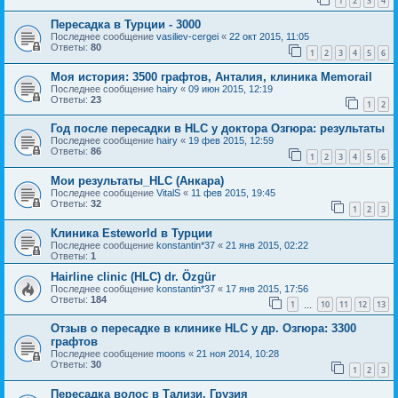
1
2
3
4
Пересадка в Турции - 3000
Последнее сообщение
vasiliev-cergei
«
22 окт 2015, 11:05
Ответы:
80
1
2
3
4
5
6
Моя история: 3500 графтов, Анталия, клиника Memorail
Последнее сообщение
hairy
«
09 июн 2015, 12:19
Ответы:
23
1
2
Год после пересадки в HLC у доктора Озгюра: результаты
Последнее сообщение
hairy
«
19 фев 2015, 12:59
Ответы:
86
1
2
3
4
5
6
Мои результаты_HLC (Анкара)
Последнее сообщение
VitalS
«
11 фев 2015, 19:45
Ответы:
32
1
2
3
Клиника Esteworld в Турции
Последнее сообщение
konstantin*37
«
21 янв 2015, 02:22
Ответы:
1
Hairline clinic (HLC) dr. Özgür
Последнее сообщение
konstantin*37
«
17 янв 2015, 17:56
Ответы:
184
1
10
11
12
13
…
Отзыв о пересадке в клинике HLC у др. Озгюра: 3300
графтов
Последнее сообщение
moons
«
21 ноя 2014, 10:28
Ответы:
30
1
2
3
Пересадка волос в Тализи, Грузия