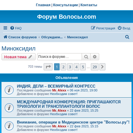
Главная
|
Консультации
|
Контакты
Форум Волосы.com
FAQ
Регистрация
Вход
П
Список форумов
Обсуждаем...
Миноксидил
о
Миноксидил
и
Поиск
Расширенный пои
Новая тема
с
к
Страница
1
из
29
1
2
3
4
5
29
След.
703 темы
…
Объявления
ИНДИЯ, ДЕЛИ – ВСЕМИРНЫЙ КОНГРЕСС
Последнее сообщение
Mr. Alexx
«
06 ноя 2023, 19:00
Добавлено в форуме
Необходим совет!
МЕЖДУНАРОДНАЯ КОНФЕРЕНЦИЯ: ПРИГЛАШАЮТСЯ
ТРИХОЛОГИ И ТРАНСПЛАНТОЛОГИ ВОЛОС
Последнее сообщение
Mr. Alexx
«
22 фев 2023, 15:25
Добавлено в форуме
Необходим совет!
Внимание, операции в Медицинском центре "Волосы.ру"!
Последнее сообщение
Mr. Alexx
«
22 фев 2023, 15:15
Добавлено в форуме
Необходим совет!