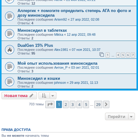
Ответы:
12
Аллергик + помогите определить степерь АГА по фото и
дозу миноксидила
Последнее сообщение
Artem92
«
27 апр 2022, 02:08
Ответы:
4
Миноксидил в таблетках
Последнее сообщение
Mikka
«
12 апр 2022, 09:48
Ответы:
2
DualGen 15% Plus
Последнее сообщение
Alex1981
«
07 ноя 2021, 10:37
Ответы:
95
1
4
5
6
7
…
Мой опыт использования миноксидила
Последнее сообщение
Антон_Р
«
03 окт 2021, 02:01
Ответы:
3
Миноксидил и кошки
Последнее сообщение
johnson
«
29 апр 2021, 11:13
Ответы:
2
Новая тема
Страница
1
из
29
1
2
3
4
5
29
След.
703 темы
…
Перейти
ПРАВА ДОСТУПА
Вы
не можете
начинать темы