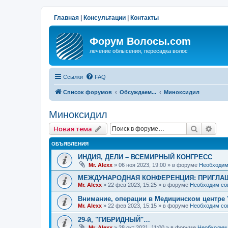
Главная
|
Консультации
|
Контакты
Форум Волосы.com
лечение облысения, пересадка волос
Ссылки
FAQ
Список форумов
Обсуждаем...
Миноксидил
Миноксидил
Поиск
Рас
Новая тема
ОБЪЯВЛЕНИЯ
ИНДИЯ, ДЕЛИ – ВСЕМИРНЫЙ КОНГРЕСС
Mr. Alexx
»
06 ноя 2023, 19:00
» в форуме
Необходим
МЕЖДУНАРОДНАЯ КОНФЕРЕНЦИЯ: ПРИГЛАШ
Mr. Alexx
»
22 фев 2023, 15:25
» в форуме
Необходим со
Внимание, операции в Медицинском центре 
Mr. Alexx
»
22 фев 2023, 15:15
» в форуме
Необходим со
29-й, "ГИБРИДНЫЙ"…
Mr. Alexx
»
28 окт 2021, 11:00
» в форуме
Необходим 