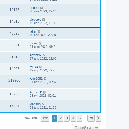
docent
13175
28 янв 2023, 12:14
alopecic
14019
15 ноя 2022, 11:00
laker
43326
19 авг 2022, 22:39
Klerik
39621
21 июн 2022, 09:21
Artem92
21319
27 апр 2022, 02:08
Mikka
14035
12 апр 2022, 09:48
Alex1981
218866
07 ноя 2021, 10:37
Антон_Р
18726
03 окт 2021, 02:01
johnson
15207
29 апр 2021, 11:13
Страница
1
из
29
1
2
3
4
5
29
След.
703 темы
…
Перейти