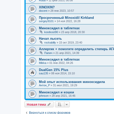
Ruda
»
11 фев 2023, 00:08
XINOXIN?
docent
»
28 янв 2023, 10:57
Просроченный Minoxidil Kirkland
sergey9101
»
14 ноя 2022, 16:28
Миноксидил в таблетках
kostkost90
»
23 апр 2018, 20:30
Начал лысеть
rockabilly
»
15 окт 2019, 23:40
Аллергик + помогите определить степерь АГ
Папич
»
21 апр 2021, 14:39
Миноксидил в таблетках
Mikka
»
01 янв 2022, 04:26
DualGen 15% Plus
sau135
»
08 ноя 2014, 15:10
Мой опыт использования миноксидила
Антон_Р
»
31 июл 2021, 19:29
Миноксидил и кошки
johnson
»
28 апр 2021, 16:46
Новая тема
Вернуться к списку форумов