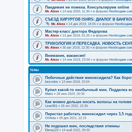
Пандемия не помеха. Консультируем online
Mr. Alexx
»
14 апр 2020, 11:30
» в форуме
Необходим сов
СЪЕЗД ХИРУРГОВ ISHRS: ДИАЛОГ В БАНГКО
Mr. Alexx
»
14 дек 2019, 18:05
» в форуме
Необходим
Мастер-класс доктора Федорова
Mr. Alexx
»
13 дек 2019, 01:25
» в форуме
Необходим сов
ТРИХОЛОГИЯ И ПЕРЕСАДКА. НОВОСТЬ СЕН
Mr. Alexx
»
30 авг 2019, 12:30
» в форуме
Необходим сов
Внимание, вакансия!
Mr. Alexx
»
14 янв 2019, 23:00
» в форуме
Необходим сов
ТЕМЫ
Побочные действия миноксидила? Как боро
bezvolos
»
13 июн 2018, 15:54
Купил какой-то необычный мин. Подделка и
Mako
»
28 июн 2024, 20:30
Как можно дольше носить волосы на голове 
Linar951
»
26 окт 2022, 15:36
Перестал работать миноксидил через 3,5 год
OtVinta
»
09 дек 2021, 22:15
Не подошел мин, последствия отмены
Elena123
»
14 май 2022, 09:30