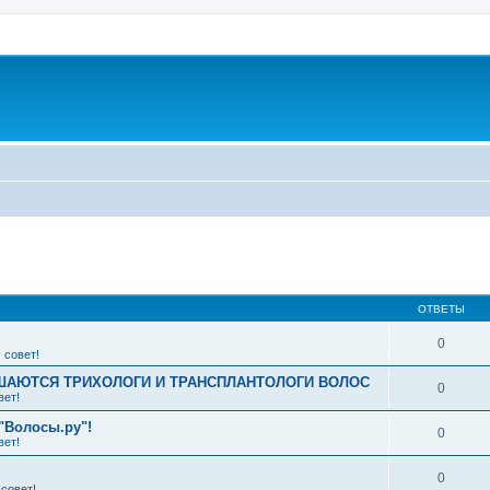
ширенный поиск
ОТВЕТЫ
0
 совет!
АЮТСЯ ТРИХОЛОГИ И ТРАНСПЛАНТОЛОГИ ВОЛОС
0
вет!
"Волосы.ру"!
0
вет!
0
совет!