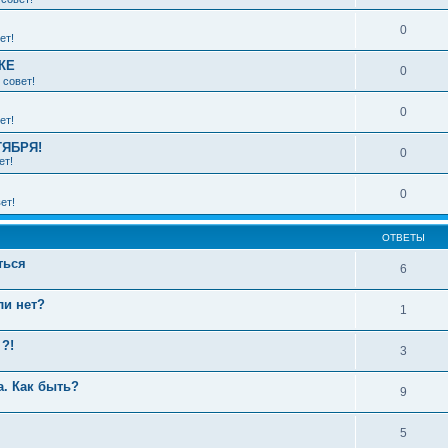
0
ет!
КЕ
0
 совет!
0
ет!
ТЯБРЯ!
0
ет!
0
ет!
ОТВЕТЫ
ться
6
ли нет?
1
?!
3
а. Как быть?
9
5