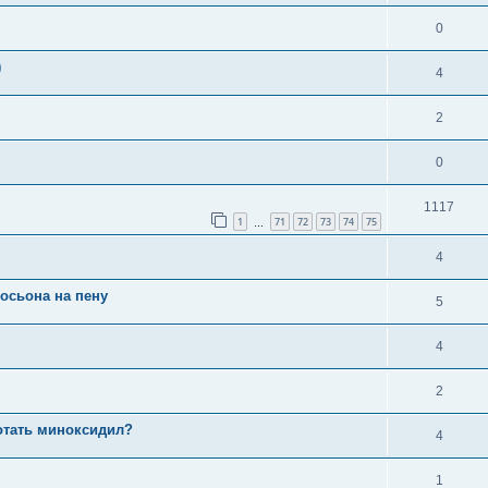
0
)
4
2
0
1117
1
71
72
73
74
75
…
4
осьона на пену
5
4
2
отать миноксидил?
4
1