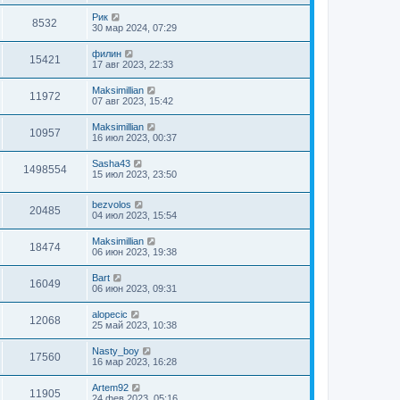
Рик
8532
30 мар 2024, 07:29
филин
15421
17 авг 2023, 22:33
Maksimillian
11972
07 авг 2023, 15:42
Maksimillian
10957
16 июл 2023, 00:37
Sasha43
1498554
15 июл 2023, 23:50
bezvolos
20485
04 июл 2023, 15:54
Maksimillian
18474
06 июн 2023, 19:38
Bart
16049
06 июн 2023, 09:31
alopecic
12068
25 май 2023, 10:38
Nasty_boy
17560
16 мар 2023, 16:28
Artem92
11905
24 фев 2023, 05:16