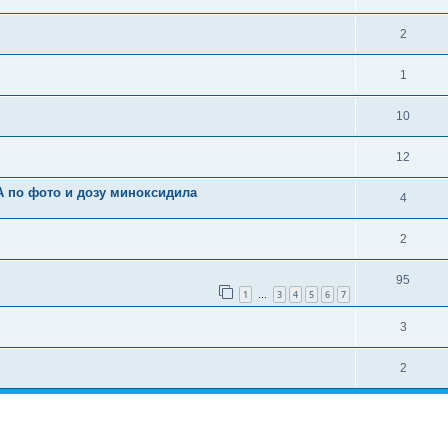
2
1
10
12
А по фото и дозу миноксидила
4
2
95
1
3
4
5
6
7
…
3
2