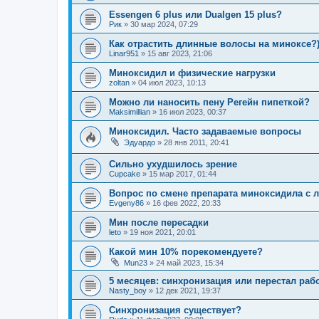
Essengen 6 plus или Dualgen 15 plus?
Рик
»
30 мар 2024, 07:29
Как отрастить длинные волосы на миноксе?
Linar951
»
15 авг 2023, 21:06
Миноксидил и физические нагрузки
zoltan
»
04 июл 2023, 10:13
Можно ли наносить пену Регейн пипеткой?
Maksimillian
»
16 июл 2023, 00:37
Миноксидил. Часто задаваемые вопросы
Эдуардо
»
28 янв 2011, 20:41
Сильно ухудшилось зрение
Cupcake
»
15 мар 2017, 01:44
Вопрос по смене препарата миноксидила с л
Evgeny86
»
16 фев 2022, 20:33
Мин после пересадки
leto
»
19 ноя 2021, 20:01
Какой мин 10% порекомендуете?
Mun23
»
24 май 2023, 15:34
5 месяцев: синхронизация или перестал раб
Nasty_boy
»
12 дек 2021, 19:37
Синхронизация существует?