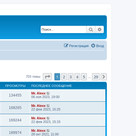
Поиск
Расширенный по
Регистрация
Вход
Страница
1
из
29
1
2
3
4
5
29
След.
703 темы
…
ПРОСМОТРЫ
ПОСЛЕДНЕЕ СООБЩЕНИЕ
Mr. Alexx
134455
06 ноя 2023, 19:00
Mr. Alexx
168265
22 фев 2023, 15:25
Mr. Alexx
169244
22 фев 2023, 15:15
Mr. Alexx
189974
28 окт 2021, 11:00