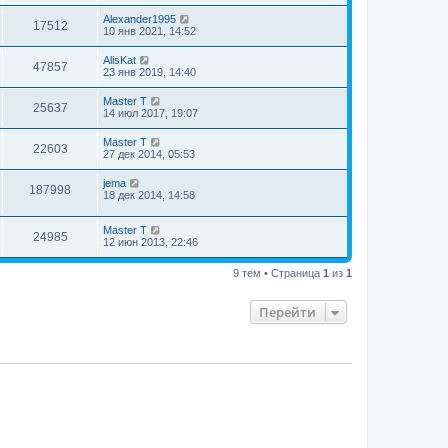
Alexander1995
17512
10 янв 2021, 14:52
AlisKat
47857
23 янв 2019, 14:40
Master T
25637
14 июл 2017, 19:07
Master T
22603
27 дек 2014, 05:53
jema
187998
18 дек 2014, 14:58
Master T
24985
12 июн 2013, 22:46
9 тем • Страница
1
из
1
Перейти