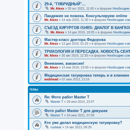
29-й, "ГИБРИДНЫЙ"…
Mr. Alexx
»
28 окт 2021, 11:00
» в форуме
Необходим 
Пандемия не помеха. Консультируем online
Mr. Alexx
»
14 апр 2020, 11:30
» в форуме
Необходим сов
СЪЕЗД ХИРУРГОВ ISHRS: ДИАЛОГ В БАНГКО
Mr. Alexx
»
14 дек 2019, 18:05
» в форуме
Необходим
Мастер-класс доктора Федорова
Mr. Alexx
»
13 дек 2019, 01:25
» в форуме
Необходим сов
ТРИХОЛОГИЯ И ПЕРЕСАДКА. НОВОСТЬ СЕН
Mr. Alexx
»
30 авг 2019, 12:30
» в форуме
Необходим сов
Внимание, вакансия!
Mr. Alexx
»
14 янв 2019, 23:00
» в форуме
Необходим сов
Медицинская татуировка теперь и в клинике
webhead
»
07 июн 2013, 13:16
ТЕМЫ
Re: Фото работ Master T
Master T
»
29 июл 2014, 23:07
Фото работ Master T для девушек
Master T
»
24 июн 2021, 07:05
Кто уже делал медицинскую татуировку?
rusbear
»
14 авг 2013, 09:39