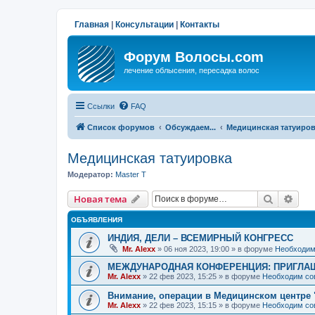
Главная
|
Консультации
|
Контакты
Форум Волосы.com
лечение облысения, пересадка волос
Ссылки
FAQ
Список форумов
Обсуждаем...
Медицинская татуиро
Медицинская татуировка
Модератор:
Master T
Поиск
Рас
Новая тема
ОБЪЯВЛЕНИЯ
ИНДИЯ, ДЕЛИ – ВСЕМИРНЫЙ КОНГРЕСС
Mr. Alexx
»
06 ноя 2023, 19:00
» в форуме
Необходим
МЕЖДУНАРОДНАЯ КОНФЕРЕНЦИЯ: ПРИГЛАШ
Mr. Alexx
»
22 фев 2023, 15:25
» в форуме
Необходим со
Внимание, операции в Медицинском центре 
Mr. Alexx
»
22 фев 2023, 15:15
» в форуме
Необходим со