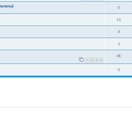
льтаты)
0
13
4
3
46
1
2
3
4
0