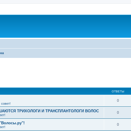
вка
ширенный поиск
ОТВЕТЫ
0
 совет!
АЮТСЯ ТРИХОЛОГИ И ТРАНСПЛАНТОЛОГИ ВОЛОС
0
вет!
"Волосы.ру"!
0
вет!