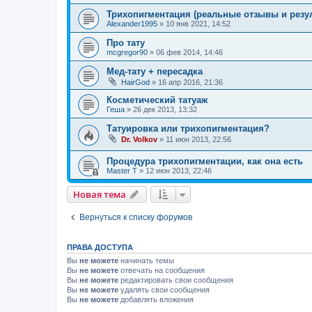
Трихопигментация (реальные отзывы и резу
Alexander1995
»
10 янв 2021, 14:52
Про тату
mcgregor90
»
06 фев 2014, 14:46
Мед-тату + пересадка
HairGod
»
16 апр 2016, 21:36
Косметический татуаж
Геша
»
26 дек 2013, 13:32
Татуировка или трихопигментация?
Dr. Volkov
»
11 июн 2013, 22:56
Процедура трихопигментации, как она есть
Master T
»
12 июн 2013, 22:46
Новая тема
Вернуться к списку форумов
ПРАВА ДОСТУПА
Вы
не можете
начинать темы
Вы
не можете
отвечать на сообщения
Вы
не можете
редактировать свои сообщения
Вы
не можете
удалять свои сообщения
Вы
не можете
добавлять вложения