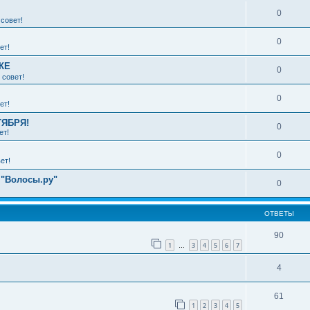
0
совет!
0
ет!
КЕ
0
 совет!
0
ет!
ТЯБРЯ!
0
ет!
0
ет!
 "Волосы.ру"
0
ОТВЕТЫ
90
1
3
4
5
6
7
…
4
61
1
2
3
4
5