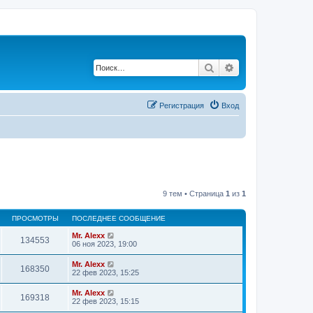
Поиск
Расширенный по
Регистрация
Вход
9 тем • Страница
1
из
1
ПРОСМОТРЫ
ПОСЛЕДНЕЕ СООБЩЕНИЕ
Mr. Alexx
134553
06 ноя 2023, 19:00
Mr. Alexx
168350
22 фев 2023, 15:25
Mr. Alexx
169318
22 фев 2023, 15:15