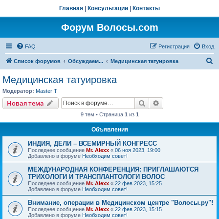
Главная
|
Консультации
|
Контакты
Форум Волосы.com
FAQ
Регистрация
Вход
П
Список форумов
Обсуждаем...
Медицинская татуировка
о
Медицинская татуировка
и
Модератор:
Master T
с
Поиск
Расширенный пои
Новая тема
к
9 тем • Страница
1
из
1
Объявления
ИНДИЯ, ДЕЛИ – ВСЕМИРНЫЙ КОНГРЕСС
Последнее сообщение
Mr. Alexx
«
06 ноя 2023, 19:00
Добавлено в форуме
Необходим совет!
МЕЖДУНАРОДНАЯ КОНФЕРЕНЦИЯ: ПРИГЛАШАЮТСЯ
ТРИХОЛОГИ И ТРАНСПЛАНТОЛОГИ ВОЛОС
Последнее сообщение
Mr. Alexx
«
22 фев 2023, 15:25
Добавлено в форуме
Необходим совет!
Внимание, операции в Медицинском центре "Волосы.ру"!
Последнее сообщение
Mr. Alexx
«
22 фев 2023, 15:15
Добавлено в форуме
Необходим совет!