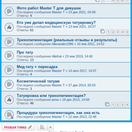
1
4
5
6
7
…
Фото работ Master T для девушек
Последнее сообщение
Master T
«
23 дек 2021, 04:58
Ответы:
4
Кто уже делал медицинскую татуировку?
Последнее сообщение
Master T
«
13 янв 2021, 10:27
Ответы:
61
1
2
3
4
5
Трихопигментация (реальные отзывы и результаты)
Последнее сообщение
Alexander1995
«
10 янв 2021, 14:52
Про тату
Последнее сообщение
AlisKat
«
23 янв 2019, 14:40
Ответы:
13
Мед-тату + пересадка
Последнее сообщение
Master T
«
14 июл 2017, 19:07
Ответы:
4
Косметический татуаж
Последнее сообщение
Master T
«
27 дек 2014, 05:53
Ответы:
3
Татуировка или трихопигментация?
Последнее сообщение
jema
«
18 дек 2014, 14:58
Ответы:
46
1
2
3
4
Процедура трихопигментации, как она есть
Последнее сообщение
Master T
«
12 июн 2013, 22:46
Новая тема