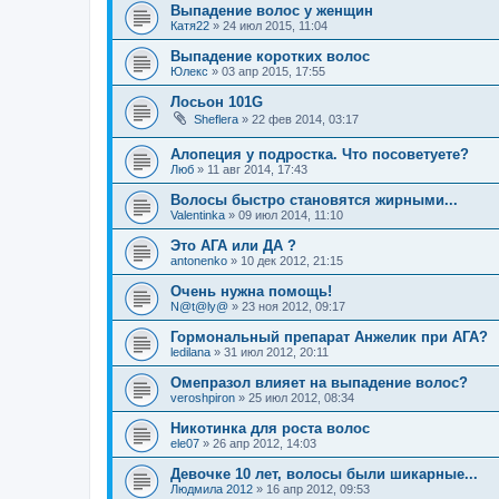
Выпадение волос у женщин
Катя22
»
24 июл 2015, 11:04
Выпадение коротких волос
Юлекс
»
03 апр 2015, 17:55
Лосьон 101G
Sheflera
»
22 фев 2014, 03:17
Алопеция у подростка. Что посоветуете?
Люб
»
11 авг 2014, 17:43
Волосы быстро становятся жирными...
Valentinka
»
09 июл 2014, 11:10
Это АГА или ДА ?
antonenko
»
10 дек 2012, 21:15
Очень нужна помощь!
N@t@ly@
»
23 ноя 2012, 09:17
Гормональный препарат Анжелик при АГА?
ledilana
»
31 июл 2012, 20:11
Омепразол влияет на выпадение волос?
veroshpiron
»
25 июл 2012, 08:34
Никотинка для роста волос
ele07
»
26 апр 2012, 14:03
Девочке 10 лет, волосы были шикарные...
Людмила 2012
»
16 апр 2012, 09:53