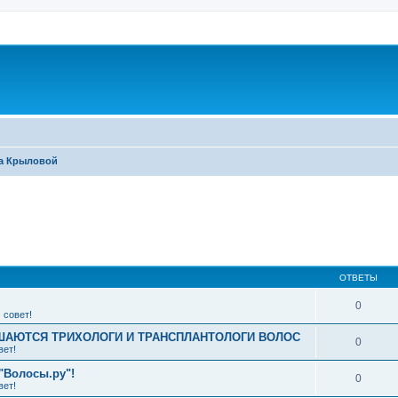
ра Крыловой
ширенный поиск
ОТВЕТЫ
0
 совет!
АЮТСЯ ТРИХОЛОГИ И ТРАНСПЛАНТОЛОГИ ВОЛОС
0
вет!
"Волосы.ру"!
0
вет!