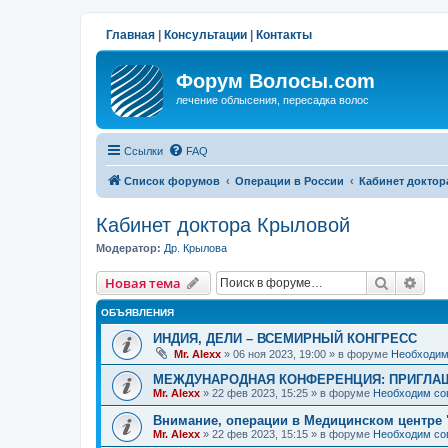
Главная
|
Консультации
|
Контакты
Форум Волосы.com
лечение облысения, пересадка волос
Ссылки
FAQ
Список форумов
Операции в России
Кабинет докто
Кабинет доктора Крыловой
Модератор:
Др. Крылова
Поиск
Рас
Новая тема
ОБЪЯВЛЕНИЯ
ИНДИЯ, ДЕЛИ – ВСЕМИРНЫЙ КОНГРЕСС
Mr. Alexx
»
06 ноя 2023, 19:00
» в форуме
Необходим
МЕЖДУНАРОДНАЯ КОНФЕРЕНЦИЯ: ПРИГЛАШ
Mr. Alexx
»
22 фев 2023, 15:25
» в форуме
Необходим со
Внимание, операции в Медицинском центре 
Mr. Alexx
»
22 фев 2023, 15:15
» в форуме
Необходим со