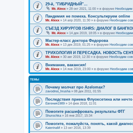
29-й, "ГИБРИДНЫЙ"…
Mr. Alexx
»
28 окт 2021, 11:00
» в форуме
Необходим 
Пандемия не помеха. Консультируем online
Mr. Alexx
»
14 апр 2020, 11:30
» в форуме
Необходим сов
СЪЕЗД ХИРУРГОВ ISHRS: ДИАЛОГ В БАНГКО
Mr. Alexx
»
14 дек 2019, 18:05
» в форуме
Необходим
Мастер-класс доктора Федорова
Mr. Alexx
»
13 дек 2019, 01:25
» в форуме
Необходим сов
ТРИХОЛОГИЯ И ПЕРЕСАДКА. НОВОСТЬ СЕН
Mr. Alexx
»
30 авг 2019, 12:30
» в форуме
Необходим сов
Внимание, вакансия!
Mr. Alexx
»
14 янв 2019, 23:00
» в форуме
Необходим сов
ТЕМЫ
Почему молчат про Azelomax?
zavodnoi_hrusha
»
08 дек 2011, 01:55
Последствия приема Флуоксетина или нечто
Евгения1989
»
14 фев 2018, 11:01
Помогите расшифровать результаты ФТГ
Shurochka
»
16 янв 2017, 15:34
Помогите, пожалуйста, понять, какой диагно
KaterinaM
»
13 окт 2016, 13:39