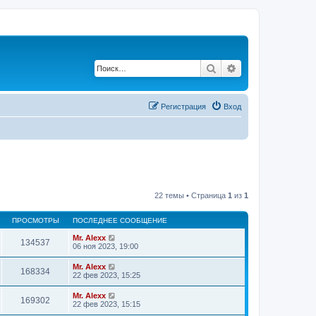
Поиск
Расширенный по
Регистрация
Вход
22 темы • Страница
1
из
1
ПРОСМОТРЫ
ПОСЛЕДНЕЕ СООБЩЕНИЕ
Mr. Alexx
134537
06 ноя 2023, 19:00
Mr. Alexx
168334
22 фев 2023, 15:25
Mr. Alexx
169302
22 фев 2023, 15:15