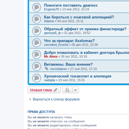
Помогите поставить диагноз
Evgenia78
»
13 янв 2012, 15:23
Как бороться с очаговой алопецией?
Adama
»
04 ноя 2011, 15:11
Обратный эффект от приема финастерида?
дмитрий_ф
»
01 дек 2011, 18:52
Что за препарат Azelomax?
zavodnoi_hrusha
»
05 дек 2011, 22:36
Добро пожаловать в кабинет доктора Крыло
Mr. Alexx
»
26 окт 2011, 10:19
Витамины. Ваше мнение?
veroshpiron
»
27 ноя 2011, 17:19
Хронический тонзиллит и алопеция
nadejda
»
23 ноя 2011, 15:01
Новая тема
Вернуться к списку форумов
ПРАВА ДОСТУПА
Вы
не можете
начинать темы
Вы
не можете
отвечать на сообщения
Вы
не можете
редактировать свои сообщения