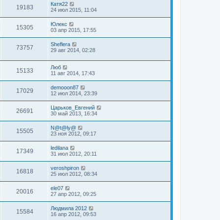
Катя22
19183
24 июл 2015, 11:04
Юлекс
15305
03 апр 2015, 17:55
Sheflera
73757
29 авг 2014, 02:28
Люб
15133
11 авг 2014, 17:43
demooon87
17029
12 июл 2014, 23:39
Царьков_Евгений
26691
30 май 2013, 16:34
N@t@ly@
15505
23 ноя 2012, 09:17
ledilana
17349
31 июл 2012, 20:11
veroshpiron
16818
25 июл 2012, 08:34
ele07
20016
27 апр 2012, 09:25
Людмила 2012
15584
16 апр 2012, 09:53