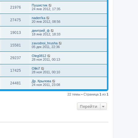
Пушистик
21976
24 янв 2012, 17:35
naden'ka
27475
20 янв 2012, 08:56
дмитрий_ф
19013
18 янв 2012, 18:33
zavodnoi_hrusha
15581
05 дек 2011, 22:36
Oleg0812
29237
28 ноя 2011, 00:13
Oliki7
17425
28 ноя 2011, 00:10
Др. Крылова
24481
24 ноя 2011, 23:08
22 темы • Страница
1
из
1
Перейти