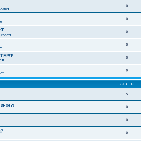
0
совет!
0
ет!
КЕ
0
 совет!
0
ет!
ТЯБРЯ!
0
ет!
0
ет!
ОТВЕТЫ
5
 иное?!
0
0
з?
0