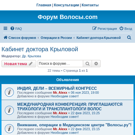
Главная
|
Консультации
|
Контакты
Форум Волосы.com
FAQ
Регистрация
Вход
П
Список форумов
Операции в России
Кабинет доктора Крыловой
о
Кабинет доктора Крыловой
и
Модератор:
Др. Крылова
с
Поиск
Расширенный пои
Новая тема
к
22 темы • Страница
1
из
1
Объявления
ИНДИЯ, ДЕЛИ – ВСЕМИРНЫЙ КОНГРЕСС
Последнее сообщение
Mr. Alexx
«
06 ноя 2023, 19:00
Добавлено в форуме
Необходим совет!
МЕЖДУНАРОДНАЯ КОНФЕРЕНЦИЯ: ПРИГЛАШАЮТСЯ
ТРИХОЛОГИ И ТРАНСПЛАНТОЛОГИ ВОЛОС
Последнее сообщение
Mr. Alexx
«
22 фев 2023, 15:25
Добавлено в форуме
Необходим совет!
Внимание, операции в Медицинском центре "Волосы.ру"!
Последнее сообщение
Mr. Alexx
«
22 фев 2023, 15:15
Добавлено в форуме
Необходим совет!