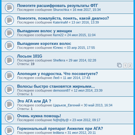
Помогите расшифровать результаты ФТГ
Последнее сообщение
Shurochka
«
16 янв 2017, 15:34
Помогите, пожалуйста, понять, какой диагноз?
Последнее сообщение
KaterinaM
«
13 окт 2016, 13:39
Выпадение волос у женщин
Последнее сообщение
Катя22
«
24 июл 2015, 11:04
Выпадение коротких волос
Последнее сообщение
Юлекс
«
03 апр 2015, 17:55
Лосьон 101G
Последнее сообщение
Sheflera
«
29 авг 2014, 02:28
Ответы:
19
1
2
Алопеция у подростка. Что посоветуете?
Последнее сообщение
Люб
«
11 авг 2014, 17:43
Волосы быстро становятся жирными...
Последнее сообщение
demooon87
«
12 июл 2014, 23:39
Ответы:
1
Это АГА или ДА ?
Последнее сообщение
Царьков_Евгений
«
30 май 2013, 16:34
Ответы:
1
Очень нужна помощь!
Последнее сообщение
N@t@ly@
«
23 ноя 2012, 09:17
Гормональный препарат Анжелик при АГА?
Последнее сообщение
ledilana
«
31 июл 2012, 20:11