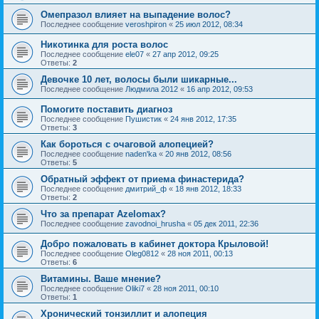
Омепразол влияет на выпадение волос?
Последнее сообщение
veroshpiron
«
25 июл 2012, 08:34
Никотинка для роста волос
Последнее сообщение
ele07
«
27 апр 2012, 09:25
Ответы:
2
Девочке 10 лет, волосы были шикарные...
Последнее сообщение
Людмила 2012
«
16 апр 2012, 09:53
Помогите поставить диагноз
Последнее сообщение
Пушистик
«
24 янв 2012, 17:35
Ответы:
3
Как бороться с очаговой алопецией?
Последнее сообщение
naden'ka
«
20 янв 2012, 08:56
Ответы:
5
Обратный эффект от приема финастерида?
Последнее сообщение
дмитрий_ф
«
18 янв 2012, 18:33
Ответы:
2
Что за препарат Azelomax?
Последнее сообщение
zavodnoi_hrusha
«
05 дек 2011, 22:36
Добро пожаловать в кабинет доктора Крыловой!
Последнее сообщение
Oleg0812
«
28 ноя 2011, 00:13
Ответы:
6
Витамины. Ваше мнение?
Последнее сообщение
Oliki7
«
28 ноя 2011, 00:10
Ответы:
1
Хронический тонзиллит и алопеция