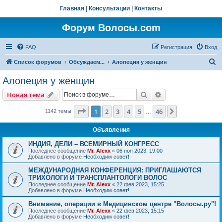
Главная
|
Консультации
|
Контакты
Форум Волосы.com
FAQ
Регистрация
Вход
П
Список форумов
Обсуждаем...
Алопеция у женщин
о
Алопеция у женщин
и
Поиск
Расширенный пои
Новая тема
с
к
Страница
1
из
46
1
2
3
4
5
46
След.
1142 темы
…
Объявления
ИНДИЯ, ДЕЛИ – ВСЕМИРНЫЙ КОНГРЕСС
Последнее сообщение
Mr. Alexx
«
06 ноя 2023, 19:00
Добавлено в форуме
Необходим совет!
МЕЖДУНАРОДНАЯ КОНФЕРЕНЦИЯ: ПРИГЛАШАЮТСЯ
ТРИХОЛОГИ И ТРАНСПЛАНТОЛОГИ ВОЛОС
Последнее сообщение
Mr. Alexx
«
22 фев 2023, 15:25
Добавлено в форуме
Необходим совет!
Внимание, операции в Медицинском центре "Волосы.ру"!
Последнее сообщение
Mr. Alexx
«
22 фев 2023, 15:15
Добавлено в форуме
Необходим совет!