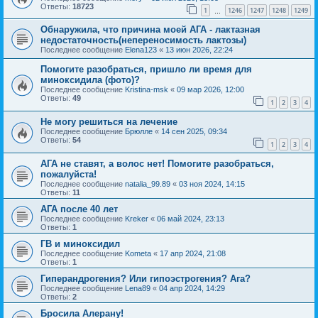
Ответы:
18723
1
1246
1247
1248
1249
…
Обнаружила, что причина моей АГА - лактазная
недостаточность(непереносимость лактозы)
Последнее сообщение
Elena123
«
13 июн 2026, 22:24
Помогите разобраться, пришло ли время для
миноксидила (фото)?
Последнее сообщение
Kristina-msk
«
09 мар 2026, 12:00
Ответы:
49
1
2
3
4
Не могу решиться на лечение
Последнее сообщение
Брюлле
«
14 сен 2025, 09:34
Ответы:
54
1
2
3
4
АГА не ставят, а волос нет! Помогите разобраться,
пожалуйста!
Последнее сообщение
natalia_99.89
«
03 ноя 2024, 14:15
Ответы:
11
АГА после 40 лет
Последнее сообщение
Kreker
«
06 май 2024, 23:13
Ответы:
1
ГВ и миноксидил
Последнее сообщение
Kometa
«
17 апр 2024, 21:08
Ответы:
1
Гиперандрогения? Или гипоэстрогения? Ага?
Последнее сообщение
Lena89
«
04 апр 2024, 14:29
Ответы:
2
Бросила Алерану!