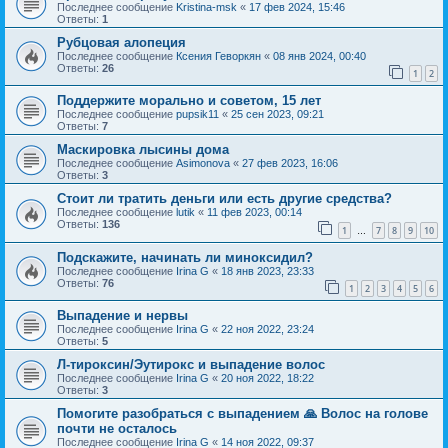
Последнее сообщение
Kristina-msk
«
17 фев 2024, 15:46
Ответы:
1
Рубцовая алопеция
Последнее сообщение
Ксения Геворкян
«
08 янв 2024, 00:40
Ответы:
26
1
2
Поддержите морально и советом, 15 лет
Последнее сообщение
pupsik11
«
25 сен 2023, 09:21
Ответы:
7
Маскировка лысины дома
Последнее сообщение
Asimonova
«
27 фев 2023, 16:06
Ответы:
3
Стоит ли тратить деньги или есть другие средства?
Последнее сообщение
lutik
«
11 фев 2023, 00:14
Ответы:
136
1
7
8
9
10
…
Подскажите, начинать ли миноксидил?
Последнее сообщение
Irina G
«
18 янв 2023, 23:33
Ответы:
76
1
2
3
4
5
6
Выпадение и нервы
Последнее сообщение
Irina G
«
22 ноя 2022, 23:24
Ответы:
5
Л-тироксин/Эутирокс и выпадение волос
Последнее сообщение
Irina G
«
20 ноя 2022, 18:22
Ответы:
3
Помогите разобраться с выпадением 🙏 Волос на голове
почти не осталось
Последнее сообщение
Irina G
«
14 ноя 2022, 09:37