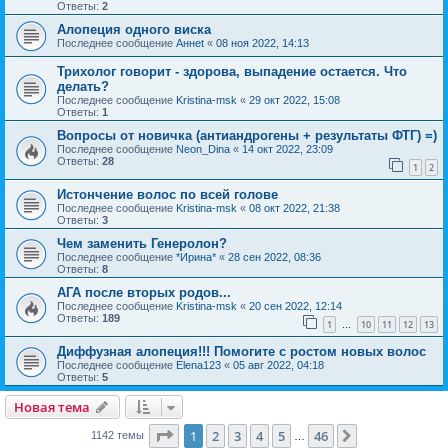
Ответы:
2
Алопеция одного виска
Последнее сообщение
Аннet
«
08 ноя 2022, 14:13
Трихолог говорит - здорова, выпадение остается. Что
делать?
Последнее сообщение
Kristina-msk
«
29 окт 2022, 15:08
Ответы:
1
Вопросы от новичка (антиандрогены + результаты ФТГ) =)
Последнее сообщение
Neon_Dina
«
14 окт 2022, 23:09
Ответы:
28
1
2
Истончение волос по всей голове
Последнее сообщение
Kristina-msk
«
08 окт 2022, 21:38
Ответы:
3
Чем заменить Генеролон?
Последнее сообщение
*Ирина*
«
28 сен 2022, 08:36
Ответы:
8
АГА после вторых родов...
Последнее сообщение
Kristina-msk
«
20 сен 2022, 12:14
Ответы:
189
1
10
11
12
13
…
Диффузная алопеция!!! Помогите с ростом новых волос
Последнее сообщение
Elena123
«
05 авг 2022, 04:18
Ответы:
5
Новая тема
Страница
1
из
46
1
2
3
4
5
46
След.
1142 темы
…