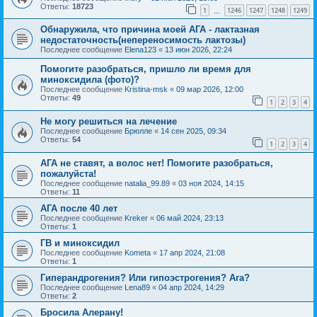
Ответы:
18723
1
1246
1247
1248
1249
…
Обнаружила, что причина моей АГА - лактазная
недостаточность(непереносимость лактозы)
Последнее сообщение
Elena123
«
13 июн 2026, 22:24
Помогите разобраться, пришло ли время для
миноксидила (фото)?
Последнее сообщение
Kristina-msk
«
09 мар 2026, 12:00
Ответы:
49
1
2
3
4
Не могу решиться на лечение
Последнее сообщение
Брюлле
«
14 сен 2025, 09:34
Ответы:
54
1
2
3
4
АГА не ставят, а волос нет! Помогите разобраться,
пожалуйста!
Последнее сообщение
natalia_99.89
«
03 ноя 2024, 14:15
Ответы:
11
АГА после 40 лет
Последнее сообщение
Kreker
«
06 май 2024, 23:13
Ответы:
1
ГВ и миноксидил
Последнее сообщение
Kometa
«
17 апр 2024, 21:08
Ответы:
1
Гиперандрогения? Или гипоэстрогения? Ага?
Последнее сообщение
Lena89
«
04 апр 2024, 14:29
Ответы:
2
Бросила Алерану!