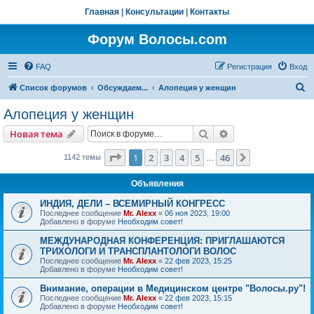
Главная
|
Консультации
|
Контакты
Форум Волосы.com
FAQ
Регистрация
Вход
П
Список форумов
Обсуждаем...
Алопеция у женщин
о
Алопеция у женщин
и
Поиск
Расширенный пои
Новая тема
с
к
Страница
1
из
46
1
2
3
4
5
46
След.
1142 темы
…
Объявления
ИНДИЯ, ДЕЛИ – ВСЕМИРНЫЙ КОНГРЕСС
Последнее сообщение
Mr. Alexx
«
06 ноя 2023, 19:00
Добавлено в форуме
Необходим совет!
МЕЖДУНАРОДНАЯ КОНФЕРЕНЦИЯ: ПРИГЛАШАЮТСЯ
ТРИХОЛОГИ И ТРАНСПЛАНТОЛОГИ ВОЛОС
Последнее сообщение
Mr. Alexx
«
22 фев 2023, 15:25
Добавлено в форуме
Необходим совет!
Внимание, операции в Медицинском центре "Волосы.ру"!
Последнее сообщение
Mr. Alexx
«
22 фев 2023, 15:15
Добавлено в форуме
Необходим совет!