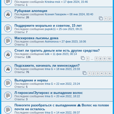
Последнее сообщение
Kristina-msk
«
17 фев 2024, 15:46
Ответы:
1
Рубцовая алопеция
Последнее сообщение
Ксения Геворкян
«
08 янв 2024, 00:40
Ответы:
26
1
2
Поддержите морально и советом, 15 лет
Последнее сообщение
pupsik11
«
25 сен 2023, 09:21
Ответы:
7
Маскировка лысины дома
Последнее сообщение
Asimonova
«
27 фев 2023, 16:06
Ответы:
3
Стоит ли тратить деньги или есть другие средства?
Последнее сообщение
lutik
«
11 фев 2023, 00:14
Ответы:
136
1
7
8
9
10
…
Подскажите, начинать ли миноксидил?
Последнее сообщение
Irina G
«
18 янв 2023, 23:33
Ответы:
76
1
2
3
4
5
6
Выпадение и нервы
Последнее сообщение
Irina G
«
22 ноя 2022, 23:24
Ответы:
5
Л-тироксин/Эутирокс и выпадение волос
Последнее сообщение
Irina G
«
20 ноя 2022, 18:22
Ответы:
3
Помогите разобраться с выпадением 🙏 Волос на голове
почти не осталось
Последнее сообщение
Irina G
«
14 ноя 2022, 09:37