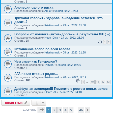
Ответы:
2
Алопеция одного виска
Последнее сообщение
Аннet
«
08 ноя 2022, 14:13
Трихолог говорит - здорова, выпадение остается. Что
делать?
Последнее сообщение
Kristina-msk
«
29 окт 2022, 15:08
Ответы:
1
Вопросы от новичка (антиандрогены + результаты ФТГ) =)
Последнее сообщение
Neon_Dina
«
14 окт 2022, 23:09
Ответы:
28
1
2
Истончение волос по всей голове
Последнее сообщение
Kristina-msk
«
08 окт 2022, 21:38
Ответы:
3
Чем заменить Генеролон?
Последнее сообщение
*Ирина*
«
28 сен 2022, 08:36
Ответы:
8
АГА после вторых родов...
Последнее сообщение
Kristina-msk
«
20 сен 2022, 12:14
Ответы:
189
1
10
11
12
13
…
Диффузная алопеция!!! Помогите с ростом новых волос
Последнее сообщение
Elena123
«
05 авг 2022, 04:18
Ответы:
5
Новая тема
Страница
1
из
46
1
2
3
4
5
46
След.
1142 темы
…