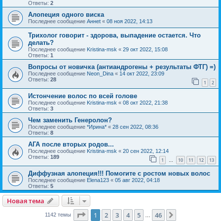
Ответы:
2
Алопеция одного виска
Последнее сообщение
Аннet
«
08 ноя 2022, 14:13
Трихолог говорит - здорова, выпадение остается. Что
делать?
Последнее сообщение
Kristina-msk
«
29 окт 2022, 15:08
Ответы:
1
Вопросы от новичка (антиандрогены + результаты ФТГ) =)
Последнее сообщение
Neon_Dina
«
14 окт 2022, 23:09
Ответы:
28
1
2
Истончение волос по всей голове
Последнее сообщение
Kristina-msk
«
08 окт 2022, 21:38
Ответы:
3
Чем заменить Генеролон?
Последнее сообщение
*Ирина*
«
28 сен 2022, 08:36
Ответы:
8
АГА после вторых родов...
Последнее сообщение
Kristina-msk
«
20 сен 2022, 12:14
Ответы:
189
1
10
11
12
13
…
Диффузная алопеция!!! Помогите с ростом новых волос
Последнее сообщение
Elena123
«
05 авг 2022, 04:18
Ответы:
5
Новая тема
Страница
1
из
46
1
2
3
4
5
46
След.
1142 темы
…