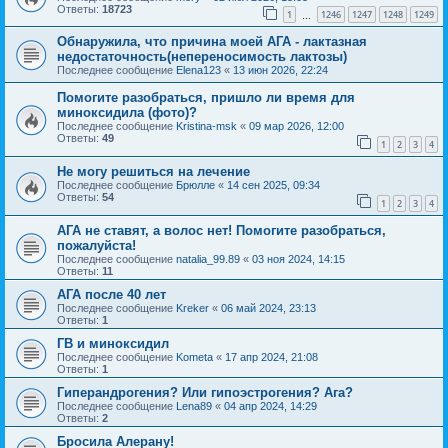
Ответы:
18723
1
1246
1247
1248
1249
…
Обнаружила, что причина моей АГА - лактазная
недостаточность(непереносимость лактозы)
Последнее сообщение
Elena123
«
13 июн 2026, 22:24
Помогите разобраться, пришло ли время для
миноксидила (фото)?
Последнее сообщение
Kristina-msk
«
09 мар 2026, 12:00
Ответы:
49
1
2
3
4
Не могу решиться на лечение
Последнее сообщение
Брюлле
«
14 сен 2025, 09:34
Ответы:
54
1
2
3
4
АГА не ставят, а волос нет! Помогите разобраться,
пожалуйста!
Последнее сообщение
natalia_99.89
«
03 ноя 2024, 14:15
Ответы:
11
АГА после 40 лет
Последнее сообщение
Kreker
«
06 май 2024, 23:13
Ответы:
1
ГВ и миноксидил
Последнее сообщение
Kometa
«
17 апр 2024, 21:08
Ответы:
1
Гиперандрогения? Или гипоэстрогения? Ага?
Последнее сообщение
Lena89
«
04 апр 2024, 14:29
Ответы:
2
Бросила Алерану!