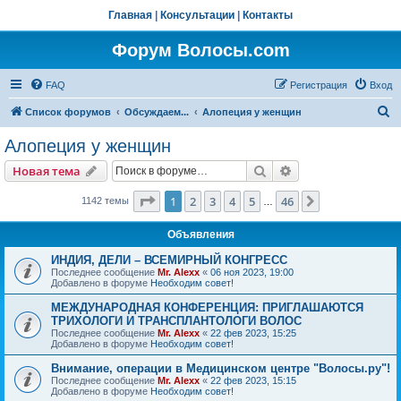
Главная
|
Консультации
|
Контакты
Форум Волосы.com
FAQ
Регистрация
Вход
П
Список форумов
Обсуждаем...
Алопеция у женщин
о
Алопеция у женщин
и
Поиск
Расширенный пои
Новая тема
с
к
Страница
1
из
46
1
2
3
4
5
46
След.
1142 темы
…
Объявления
ИНДИЯ, ДЕЛИ – ВСЕМИРНЫЙ КОНГРЕСС
Последнее сообщение
Mr. Alexx
«
06 ноя 2023, 19:00
Добавлено в форуме
Необходим совет!
МЕЖДУНАРОДНАЯ КОНФЕРЕНЦИЯ: ПРИГЛАШАЮТСЯ
ТРИХОЛОГИ И ТРАНСПЛАНТОЛОГИ ВОЛОС
Последнее сообщение
Mr. Alexx
«
22 фев 2023, 15:25
Добавлено в форуме
Необходим совет!
Внимание, операции в Медицинском центре "Волосы.ру"!
Последнее сообщение
Mr. Alexx
«
22 фев 2023, 15:15
Добавлено в форуме
Необходим совет!