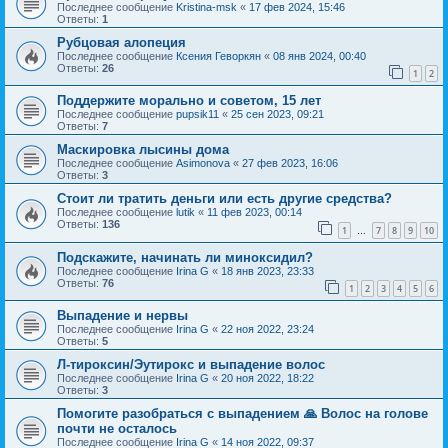
Последнее сообщение
Kristina-msk
«
17 фев 2024, 15:46
Ответы:
1
Рубцовая алопеция
Последнее сообщение
Ксения Геворкян
«
08 янв 2024, 00:40
Ответы:
26
1
2
Поддержите морально и советом, 15 лет
Последнее сообщение
pupsik11
«
25 сен 2023, 09:21
Ответы:
7
Маскировка лысины дома
Последнее сообщение
Asimonova
«
27 фев 2023, 16:06
Ответы:
3
Стоит ли тратить деньги или есть другие средства?
Последнее сообщение
lutik
«
11 фев 2023, 00:14
Ответы:
136
1
7
8
9
10
…
Подскажите, начинать ли миноксидил?
Последнее сообщение
Irina G
«
18 янв 2023, 23:33
Ответы:
76
1
2
3
4
5
6
Выпадение и нервы
Последнее сообщение
Irina G
«
22 ноя 2022, 23:24
Ответы:
5
Л-тироксин/Эутирокс и выпадение волос
Последнее сообщение
Irina G
«
20 ноя 2022, 18:22
Ответы:
3
Помогите разобраться с выпадением 🙏 Волос на голове
почти не осталось
Последнее сообщение
Irina G
«
14 ноя 2022, 09:37