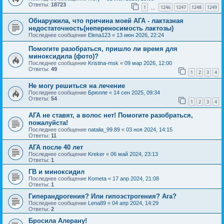
Ответы:
18723
1
1246
1247
1248
1249
…
Обнаружила, что причина моей АГА - лактазная
недостаточность(непереносимость лактозы)
Последнее сообщение
Elena123
«
13 июн 2026, 22:24
Помогите разобраться, пришло ли время для
миноксидила (фото)?
Последнее сообщение
Kristina-msk
«
09 мар 2026, 12:00
Ответы:
49
1
2
3
4
Не могу решиться на лечение
Последнее сообщение
Брюлле
«
14 сен 2025, 09:34
Ответы:
54
1
2
3
4
АГА не ставят, а волос нет! Помогите разобраться,
пожалуйста!
Последнее сообщение
natalia_99.89
«
03 ноя 2024, 14:15
Ответы:
11
АГА после 40 лет
Последнее сообщение
Kreker
«
06 май 2024, 23:13
Ответы:
1
ГВ и миноксидил
Последнее сообщение
Kometa
«
17 апр 2024, 21:08
Ответы:
1
Гиперандрогения? Или гипоэстрогения? Ага?
Последнее сообщение
Lena89
«
04 апр 2024, 14:29
Ответы:
2
Бросила Алерану!