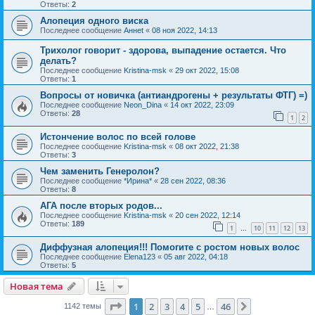
Ответы:
2
Алопеция одного виска
Последнее сообщение
Аннet
«
08 ноя 2022, 14:13
Трихолог говорит - здорова, выпадение остается. Что
делать?
Последнее сообщение
Kristina-msk
«
29 окт 2022, 15:08
Ответы:
1
Вопросы от новичка (антиандрогены + результаты ФТГ) =)
Последнее сообщение
Neon_Dina
«
14 окт 2022, 23:09
Ответы:
28
1
2
Истончение волос по всей голове
Последнее сообщение
Kristina-msk
«
08 окт 2022, 21:38
Ответы:
3
Чем заменить Генеролон?
Последнее сообщение
*Ирина*
«
28 сен 2022, 08:36
Ответы:
8
АГА после вторых родов...
Последнее сообщение
Kristina-msk
«
20 сен 2022, 12:14
Ответы:
189
1
10
11
12
13
…
Диффузная алопеция!!! Помогите с ростом новых волос
Последнее сообщение
Elena123
«
05 авг 2022, 04:18
Ответы:
5
Новая тема
Страница
1
из
46
1
2
3
4
5
46
След.
1142 темы
…