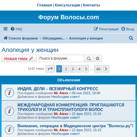
Главная
|
Консультации
|
Контакты
Форум Волосы.com
FAQ
Регистрация
Вход
П
Список форумов
Обсуждаем...
Алопеция у женщин
о
Алопеция у женщин
и
Поиск
Расширенный пои
Новая тема
с
к
Страница
1
из
46
1
2
3
4
5
46
След.
1142 темы
…
Объявления
ИНДИЯ, ДЕЛИ – ВСЕМИРНЫЙ КОНГРЕСС
Последнее сообщение
Mr. Alexx
«
06 ноя 2023, 19:00
Добавлено в форуме
Необходим совет!
МЕЖДУНАРОДНАЯ КОНФЕРЕНЦИЯ: ПРИГЛАШАЮТСЯ
ТРИХОЛОГИ И ТРАНСПЛАНТОЛОГИ ВОЛОС
Последнее сообщение
Mr. Alexx
«
22 фев 2023, 15:25
Добавлено в форуме
Необходим совет!
Внимание, операции в Медицинском центре "Волосы.ру"!
Последнее сообщение
Mr. Alexx
«
22 фев 2023, 15:15
Добавлено в форуме
Необходим совет!