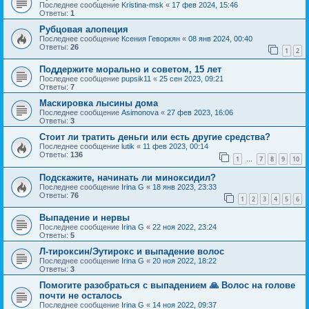
Последнее сообщение
Kristina-msk
«
17 фев 2024, 15:46
Ответы:
1
Рубцовая алопеция
Последнее сообщение
Ксения Геворкян
«
08 янв 2024, 00:40
Ответы:
26
1
2
Поддержите морально и советом, 15 лет
Последнее сообщение
pupsik11
«
25 сен 2023, 09:21
Ответы:
7
Маскировка лысины дома
Последнее сообщение
Asimonova
«
27 фев 2023, 16:06
Ответы:
3
Стоит ли тратить деньги или есть другие средства?
Последнее сообщение
lutik
«
11 фев 2023, 00:14
Ответы:
136
1
7
8
9
10
…
Подскажите, начинать ли миноксидил?
Последнее сообщение
Irina G
«
18 янв 2023, 23:33
Ответы:
76
1
2
3
4
5
6
Выпадение и нервы
Последнее сообщение
Irina G
«
22 ноя 2022, 23:24
Ответы:
5
Л-тироксин/Эутирокс и выпадение волос
Последнее сообщение
Irina G
«
20 ноя 2022, 18:22
Ответы:
3
Помогите разобраться с выпадением 🙏 Волос на голове
почти не осталось
Последнее сообщение
Irina G
«
14 ноя 2022, 09:37