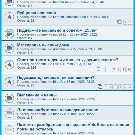
Последнее сообщение
Kristina-msk
«
17 фев 2024, 15:46
Ответы:
1
Рубцовая алопеция
Последнее сообщение
Ксения Геворкян
«
08 янв 2024, 00:40
Ответы:
26
1
2
Поддержите морально и советом, 15 лет
Последнее сообщение
pupsik11
«
25 сен 2023, 09:21
Ответы:
7
Маскировка лысины дома
Последнее сообщение
Asimonova
«
27 фев 2023, 16:06
Ответы:
3
Стоит ли тратить деньги или есть другие средства?
Последнее сообщение
lutik
«
11 фев 2023, 00:14
Ответы:
136
1
7
8
9
10
…
Подскажите, начинать ли миноксидил?
Последнее сообщение
Irina G
«
18 янв 2023, 23:33
Ответы:
76
1
2
3
4
5
6
Выпадение и нервы
Последнее сообщение
Irina G
«
22 ноя 2022, 23:24
Ответы:
5
Л-тироксин/Эутирокс и выпадение волос
Последнее сообщение
Irina G
«
20 ноя 2022, 18:22
Ответы:
3
Помогите разобраться с выпадением 🙏 Волос на голове
почти не осталось
Последнее сообщение
Irina G
«
14 ноя 2022, 09:37