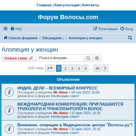
Главная
|
Консультации
|
Контакты
Форум Волосы.com
FAQ
Регистрация
Вход
П
Список форумов
Обсуждаем...
Алопеция у женщин
о
Алопеция у женщин
и
Поиск
Расширенный пои
Новая тема
с
к
Страница
1
из
46
1
2
3
4
5
46
След.
1142 темы
…
Объявления
ИНДИЯ, ДЕЛИ – ВСЕМИРНЫЙ КОНГРЕСС
Последнее сообщение
Mr. Alexx
«
06 ноя 2023, 19:00
Добавлено в форуме
Необходим совет!
МЕЖДУНАРОДНАЯ КОНФЕРЕНЦИЯ: ПРИГЛАШАЮТСЯ
ТРИХОЛОГИ И ТРАНСПЛАНТОЛОГИ ВОЛОС
Последнее сообщение
Mr. Alexx
«
22 фев 2023, 15:25
Добавлено в форуме
Необходим совет!
Внимание, операции в Медицинском центре "Волосы.ру"!
Последнее сообщение
Mr. Alexx
«
22 фев 2023, 15:15
Добавлено в форуме
Необходим совет!