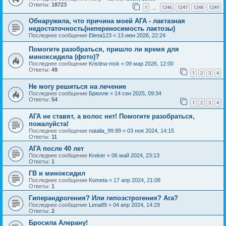
Ответы:
18723
1
1246
1247
1248
1249
…
Обнаружила, что причина моей АГА - лактазная
недостаточность(непереносимость лактозы)
Последнее сообщение
Elena123
«
13 июн 2026, 22:24
Помогите разобраться, пришло ли время для
миноксидила (фото)?
Последнее сообщение
Kristina-msk
«
09 мар 2026, 12:00
Ответы:
49
1
2
3
4
Не могу решиться на лечение
Последнее сообщение
Брюлле
«
14 сен 2025, 09:34
Ответы:
54
1
2
3
4
АГА не ставят, а волос нет! Помогите разобраться,
пожалуйста!
Последнее сообщение
natalia_99.89
«
03 ноя 2024, 14:15
Ответы:
11
АГА после 40 лет
Последнее сообщение
Kreker
«
06 май 2024, 23:13
Ответы:
1
ГВ и миноксидил
Последнее сообщение
Kometa
«
17 апр 2024, 21:08
Ответы:
1
Гиперандрогения? Или гипоэстрогения? Ага?
Последнее сообщение
Lena89
«
04 апр 2024, 14:29
Ответы:
2
Бросила Алерану!