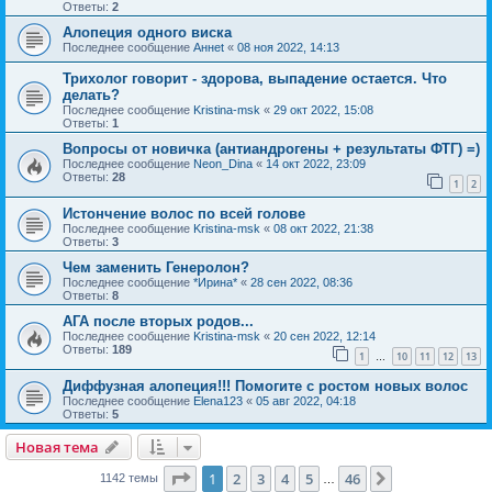
Ответы:
2
Алопеция одного виска
Последнее сообщение
Аннet
«
08 ноя 2022, 14:13
Трихолог говорит - здорова, выпадение остается. Что
делать?
Последнее сообщение
Kristina-msk
«
29 окт 2022, 15:08
Ответы:
1
Вопросы от новичка (антиандрогены + результаты ФТГ) =)
Последнее сообщение
Neon_Dina
«
14 окт 2022, 23:09
Ответы:
28
1
2
Истончение волос по всей голове
Последнее сообщение
Kristina-msk
«
08 окт 2022, 21:38
Ответы:
3
Чем заменить Генеролон?
Последнее сообщение
*Ирина*
«
28 сен 2022, 08:36
Ответы:
8
АГА после вторых родов...
Последнее сообщение
Kristina-msk
«
20 сен 2022, 12:14
Ответы:
189
1
10
11
12
13
…
Диффузная алопеция!!! Помогите с ростом новых волос
Последнее сообщение
Elena123
«
05 авг 2022, 04:18
Ответы:
5
Новая тема
Страница
1
из
46
1
2
3
4
5
46
След.
1142 темы
…