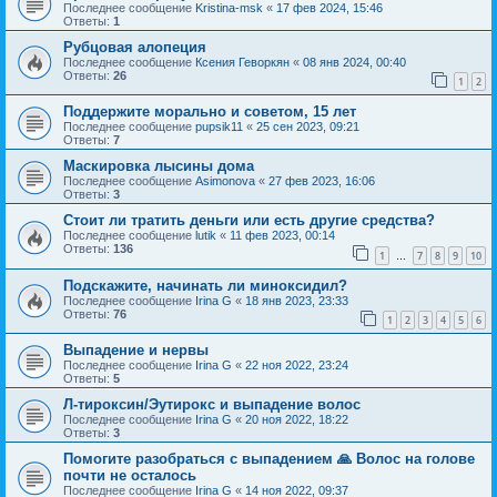
Последнее сообщение
Kristina-msk
«
17 фев 2024, 15:46
Ответы:
1
Рубцовая алопеция
Последнее сообщение
Ксения Геворкян
«
08 янв 2024, 00:40
Ответы:
26
1
2
Поддержите морально и советом, 15 лет
Последнее сообщение
pupsik11
«
25 сен 2023, 09:21
Ответы:
7
Маскировка лысины дома
Последнее сообщение
Asimonova
«
27 фев 2023, 16:06
Ответы:
3
Стоит ли тратить деньги или есть другие средства?
Последнее сообщение
lutik
«
11 фев 2023, 00:14
Ответы:
136
1
7
8
9
10
…
Подскажите, начинать ли миноксидил?
Последнее сообщение
Irina G
«
18 янв 2023, 23:33
Ответы:
76
1
2
3
4
5
6
Выпадение и нервы
Последнее сообщение
Irina G
«
22 ноя 2022, 23:24
Ответы:
5
Л-тироксин/Эутирокс и выпадение волос
Последнее сообщение
Irina G
«
20 ноя 2022, 18:22
Ответы:
3
Помогите разобраться с выпадением 🙏 Волос на голове
почти не осталось
Последнее сообщение
Irina G
«
14 ноя 2022, 09:37