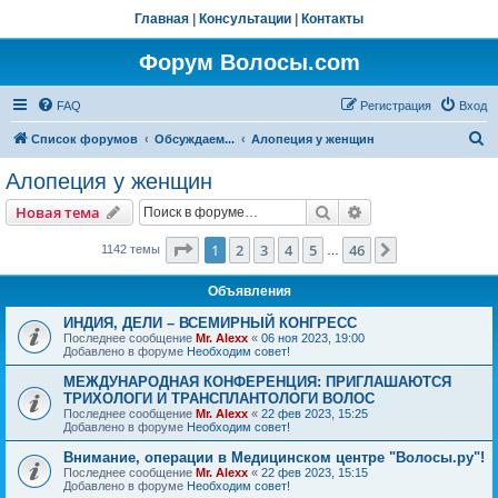
Главная
|
Консультации
|
Контакты
Форум Волосы.com
FAQ
Регистрация
Вход
П
Список форумов
Обсуждаем...
Алопеция у женщин
о
Алопеция у женщин
и
Поиск
Расширенный пои
Новая тема
с
к
Страница
1
из
46
1
2
3
4
5
46
След.
1142 темы
…
Объявления
ИНДИЯ, ДЕЛИ – ВСЕМИРНЫЙ КОНГРЕСС
Последнее сообщение
Mr. Alexx
«
06 ноя 2023, 19:00
Добавлено в форуме
Необходим совет!
МЕЖДУНАРОДНАЯ КОНФЕРЕНЦИЯ: ПРИГЛАШАЮТСЯ
ТРИХОЛОГИ И ТРАНСПЛАНТОЛОГИ ВОЛОС
Последнее сообщение
Mr. Alexx
«
22 фев 2023, 15:25
Добавлено в форуме
Необходим совет!
Внимание, операции в Медицинском центре "Волосы.ру"!
Последнее сообщение
Mr. Alexx
«
22 фев 2023, 15:15
Добавлено в форуме
Необходим совет!