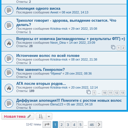
Ответы:
2
Алопеция одного виска
Последнее сообщение
Аннet
«
08 ноя 2022, 14:13
Трихолог говорит - здорова, выпадение остается. Что
делать?
Последнее сообщение
Kristina-msk
«
29 окт 2022, 15:08
Ответы:
1
Вопросы от новичка (антиандрогены + результаты ФТГ) =)
Последнее сообщение
Neon_Dina
«
14 окт 2022, 23:09
Ответы:
28
1
2
Истончение волос по всей голове
Последнее сообщение
Kristina-msk
«
08 окт 2022, 21:38
Ответы:
3
Чем заменить Генеролон?
Последнее сообщение
*Ирина*
«
28 сен 2022, 08:36
Ответы:
8
АГА после вторых родов...
Последнее сообщение
Kristina-msk
«
20 сен 2022, 12:14
Ответы:
189
1
10
11
12
13
…
Диффузная алопеция!!! Помогите с ростом новых волос
Последнее сообщение
Elena123
«
05 авг 2022, 04:18
Ответы:
5
Новая тема
Страница
1
из
46
1
2
3
4
5
46
След.
1142 темы
…