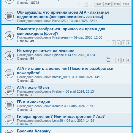
Ответы:
18723
1
1246
1247
1248
1249
…
Обнаружила, что причина моей АГА - лактазная
недостаточность(непереносимость лактозы)
Последнее сообщение
Elena123
«
13 июн 2026, 22:24
Помогите разобраться, пришло ли время для
миноксидила (фото)?
Последнее сообщение
Kristina-msk
«
09 мар 2026, 12:00
Ответы:
49
1
2
3
4
Не могу решиться на лечение
Последнее сообщение
Брюлле
«
14 сен 2025, 09:34
Ответы:
54
1
2
3
4
АГА не ставят, а волос нет! Помогите разобраться,
пожалуйста!
Последнее сообщение
natalia_99.89
«
03 ноя 2024, 14:15
Ответы:
11
АГА после 40 лет
Последнее сообщение
Kreker
«
06 май 2024, 23:13
Ответы:
1
ГВ и миноксидил
Последнее сообщение
Kometa
«
17 апр 2024, 21:08
Ответы:
1
Гиперандрогения? Или гипоэстрогения? Ага?
Последнее сообщение
Lena89
«
04 апр 2024, 14:29
Ответы:
2
Бросила Алерану!