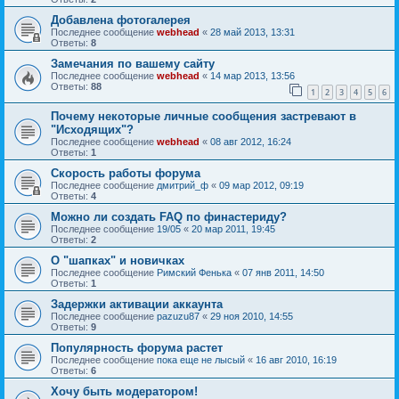
Добавлена фотогалерея
Последнее сообщение
webhead
«
28 май 2013, 13:31
Ответы:
8
Замечания по вашему сайту
Последнее сообщение
webhead
«
14 мар 2013, 13:56
Ответы:
88
1
2
3
4
5
6
Почему некоторые личные сообщения застревают в
"Исходящих"?
Последнее сообщение
webhead
«
08 авг 2012, 16:24
Ответы:
1
Скорость работы форума
Последнее сообщение
дмитрий_ф
«
09 мар 2012, 09:19
Ответы:
4
Можно ли создать FAQ по финастериду?
Последнее сообщение
19/05
«
20 мар 2011, 19:45
Ответы:
2
О "шапках" и новичках
Последнее сообщение
Римский Фенька
«
07 янв 2011, 14:50
Ответы:
1
Задержки активации аккаунта
Последнее сообщение
pazuzu87
«
29 ноя 2010, 14:55
Ответы:
9
Популярность форума растет
Последнее сообщение
пока еще не лысый
«
16 авг 2010, 16:19
Ответы:
6
Хочу быть модератором!