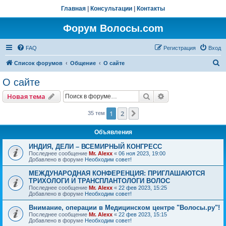
Главная
|
Консультации
|
Контакты
Форум Волосы.com
FAQ
Регистрация
Вход
П
Список форумов
Общение
О сайте
о
О сайте
и
Поиск
Расширенный пои
Новая тема
с
к
1
2
След.
35 тем
Объявления
ИНДИЯ, ДЕЛИ – ВСЕМИРНЫЙ КОНГРЕСС
Последнее сообщение
Mr. Alexx
«
06 ноя 2023, 19:00
Добавлено в форуме
Необходим совет!
МЕЖДУНАРОДНАЯ КОНФЕРЕНЦИЯ: ПРИГЛАШАЮТСЯ
ТРИХОЛОГИ И ТРАНСПЛАНТОЛОГИ ВОЛОС
Последнее сообщение
Mr. Alexx
«
22 фев 2023, 15:25
Добавлено в форуме
Необходим совет!
Внимание, операции в Медицинском центре "Волосы.ру"!
Последнее сообщение
Mr. Alexx
«
22 фев 2023, 15:15
Добавлено в форуме
Необходим совет!