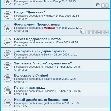
Последнее сообщение
Tims
«
15 апр 2010, 10:23
Ответы:
28
1
2
Раздел "Дневники"
Последнее сообщение
Hикита
«
14 мар 2010, 20:55
Ответы:
9
Фотогалерея. Процесс пошел…
Последнее сообщение
webhead
«
24 фев 2010, 12:19
Ответы:
81
1
2
3
4
5
6
Насчет модераторов и ботов
Последнее сообщение
Lawyer
«
17 окт 2009, 09:52
Ответы:
9
Демократия или дерьмократия?
Последнее сообщение
Bel9Ik
«
26 сен 2009, 14:11
Ответы:
8
Закрывать "спящие" неделю темы?
Последнее сообщение
Freehair
«
17 фев 2009, 00:46
Ответы:
2
Волосы.ру в Скайпе!
Последнее сообщение
Bolat
«
16 фев 2009, 22:23
Ответы:
7
Потерял аватары…
Последнее сообщение
Freehair
«
07 фев 2009, 16:16
Ответы:
8
Новый дизайн сайта Волосы.com
Последнее сообщение
gudkov
«
10 янв 2009, 21:33
Ответы:
5