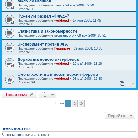
Мало смайликов
Последнее сообщение
Tims
«
24 ноя 2008, 09:50
Ответы:
7
Нужен ли раздел «Флуд»?
Последнее сообщение
webhead
«
17 ноя 2008, 11:45
Ответы:
6
Статистика и закономерности
Последнее сообщение
programcorp
«
09 ноя 2008, 18:51
Эксперимент против АГА
Последнее сообщение
Главврач
«
09 ноя 2008, 13:38
Ответы:
3
Доработка нового интерфейса
Последнее сообщение
webhead
«
16 май 2008, 12:29
Ответы:
7
Смена хостинга и новая версия форума
Последнее сообщение
webhead
«
08 май 2008, 22:40
Ответы:
26
1
2
Новая тема
1
2
След.
35 тем
Перейти
ПРАВА ДОСТУПА
Вы
не можете
начинать темы