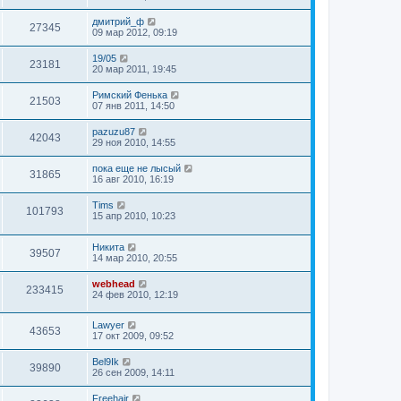
дмитрий_ф
27345
09 мар 2012, 09:19
19/05
23181
20 мар 2011, 19:45
Римский Фенька
21503
07 янв 2011, 14:50
pazuzu87
42043
29 ноя 2010, 14:55
пока еще не лысый
31865
16 авг 2010, 16:19
Tims
101793
15 апр 2010, 10:23
Hикита
39507
14 мар 2010, 20:55
webhead
233415
24 фев 2010, 12:19
Lawyer
43653
17 окт 2009, 09:52
Bel9Ik
39890
26 сен 2009, 14:11
Freehair