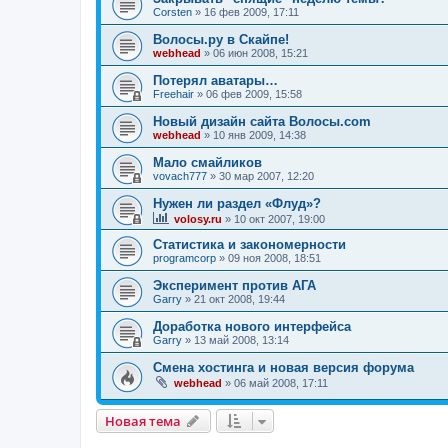
Corsten
»
16 фев 2009, 17:11
Волосы.ру в Скайпе!
webhead
»
06 июн 2008, 15:21
Потерял аватары…
Freehair
»
06 фев 2009, 15:58
Новый дизайн сайта Волосы.com
webhead
»
10 янв 2009, 14:38
Мало смайликов
vovach777
»
30 мар 2007, 12:20
Нужен ли раздел «Флуд»?
volosy.ru
»
10 окт 2007, 19:00
Статистика и закономерности
programcorp
»
09 ноя 2008, 18:51
Эксперимент против АГА
Garry
»
21 окт 2008, 19:44
Доработка нового интерфейса
Garry
»
13 май 2008, 13:14
Смена хостинга и новая версия форума
webhead
»
06 май 2008, 17:11
Новая тема