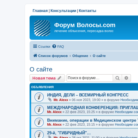
Главная
|
Консультации
|
Контакты
Форум Волосы.com
лечение облысения, пересадка волос
Ссылки
FAQ
Список форумов
Общение
О сайте
О сайте
Поиск
Рас
Новая тема
ОБЪЯВЛЕНИЯ
ИНДИЯ, ДЕЛИ – ВСЕМИРНЫЙ КОНГРЕСС
Mr. Alexx
»
06 ноя 2023, 19:00
» в форуме
Необходим
МЕЖДУНАРОДНАЯ КОНФЕРЕНЦИЯ: ПРИГЛАШ
Mr. Alexx
»
22 фев 2023, 15:25
» в форуме
Необходим со
Внимание, операции в Медицинском центре 
Mr. Alexx
»
22 фев 2023, 15:15
» в форуме
Необходим со
29-й, "ГИБРИДНЫЙ"…
Mr. Alexx
»
28 окт 2021, 11:00
» в форуме
Необходим 