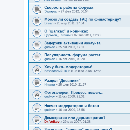
Скорость работы форума
Эдуардо
»
27 фев 2012, 00:54
Можно ли создать FAQ по финастериду?
Braian
»
20 мар 2011, 17:04
О "шапках" и новичках
Царьков_Евгений
»
07 янв 2011, 11:33
Задержки активации аккаунта
gudkov
»
25 окт 2007, 17:11
Популярность форума растет
gudkov
»
16 авг 2010, 09:20
Хочу быть модератором!
Безволосый Тони
»
08 июл 2008, 12:55
Раздел "Дневники"
Hикита
»
28 фев 2010, 21:37
Фотогалерея. Процесс пошел…
gudkov
»
11 окт 2009, 21:31
Насчет модераторов и ботов
gudkov
»
16 окт 2009, 15:56
Демократия или дерьмократия?
Dr. Volkov
»
29 мар 2007, 01:38
Закрывать "спящие" неделю темы?