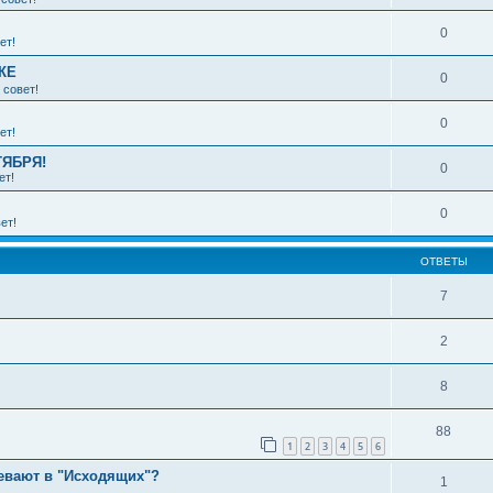
0
ет!
КЕ
0
 совет!
0
ет!
ТЯБРЯ!
0
ет!
0
ет!
ОТВЕТЫ
7
2
8
88
1
2
3
4
5
6
евают в "Исходящих"?
1