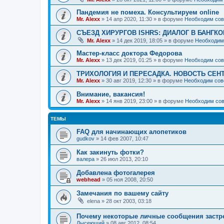
Пандемия не помеха. Консультируем online
Mr. Alexx
»
14 апр 2020, 11:30
» в форуме
Необходим сов
СЪЕЗД ХИРУРГОВ ISHRS: ДИАЛОГ В БАНГКО
Mr. Alexx
»
14 дек 2019, 18:05
» в форуме
Необходим
Мастер-класс доктора Федорова
Mr. Alexx
»
13 дек 2019, 01:25
» в форуме
Необходим сов
ТРИХОЛОГИЯ И ПЕРЕСАДКА. НОВОСТЬ СЕН
Mr. Alexx
»
30 авг 2019, 12:30
» в форуме
Необходим сов
Внимание, вакансия!
Mr. Alexx
»
14 янв 2019, 23:00
» в форуме
Необходим сов
ТЕМЫ
FAQ для начинающих алопетиков
gudkov
»
14 фев 2007, 10:47
Как закинуть фотки?
валера
»
26 июл 2013, 20:10
Добавлена фотогалерея
webhead
»
05 ноя 2008, 20:50
Замечания по вашему сайту
elena
»
28 окт 2003, 03:18
Почему некоторые личные сообщения застр
Лысеющий
»
08 авг 2012, 08:54