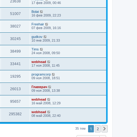
23638
17 фев 2009, 00:46
Bolat
51007
16 фев 2009, 22:23
Freehair
38027
07 фев 2009, 16:16
gudkov
30245
10 янв 2009, 21:33
Tims
38499
24 ноя 2008, 09:50
webhead
33441
17 ноя 2008, 11:45
programcorp
19295
09 ноя 2008, 18:51
Главврач
26013
09 ноя 2008, 13:38
webhead
95657
16 май 2008, 12:29
webhead
295382
08 май 2008, 22:40
1
2
След.
35 тем