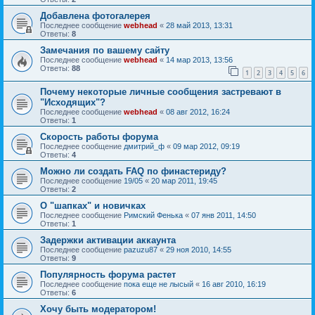
Добавлена фотогалерея
Последнее сообщение
webhead
«
28 май 2013, 13:31
Ответы:
8
Замечания по вашему сайту
Последнее сообщение
webhead
«
14 мар 2013, 13:56
Ответы:
88
1
2
3
4
5
6
Почему некоторые личные сообщения застревают в
"Исходящих"?
Последнее сообщение
webhead
«
08 авг 2012, 16:24
Ответы:
1
Скорость работы форума
Последнее сообщение
дмитрий_ф
«
09 мар 2012, 09:19
Ответы:
4
Можно ли создать FAQ по финастериду?
Последнее сообщение
19/05
«
20 мар 2011, 19:45
Ответы:
2
О "шапках" и новичках
Последнее сообщение
Римский Фенька
«
07 янв 2011, 14:50
Ответы:
1
Задержки активации аккаунта
Последнее сообщение
pazuzu87
«
29 ноя 2010, 14:55
Ответы:
9
Популярность форума растет
Последнее сообщение
пока еще не лысый
«
16 авг 2010, 16:19
Ответы:
6
Хочу быть модератором!