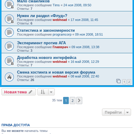
Мало смайликов
Последнее сообщение
Tims
«
24 ноя 2008, 09:50
Ответы:
7
Нужен ли раздел «Флуд»?
Последнее сообщение
webhead
«
17 ноя 2008, 11:45
Ответы:
6
Статистика и закономерности
Последнее сообщение
programcorp
«
09 ноя 2008, 18:51
Эксперимент против АГА
Последнее сообщение
Главврач
«
09 ноя 2008, 13:38
Ответы:
3
Доработка нового интерфейса
Последнее сообщение
webhead
«
16 май 2008, 12:29
Ответы:
7
Смена хостинга и новая версия форума
Последнее сообщение
webhead
«
08 май 2008, 22:40
Ответы:
26
1
2
Новая тема
1
2
След.
35 тем
Перейти
ПРАВА ДОСТУПА
Вы
не можете
начинать темы