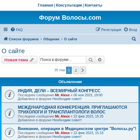
Главная
|
Консультации
|
Контакты
Форум Волосы.com
FAQ
Регистрация
Вход
П
Список форумов
Общение
О сайте
о
О сайте
и
Поиск
Расширенный пои
Новая тема
с
к
1
2
След.
35 тем
Объявления
ИНДИЯ, ДЕЛИ – ВСЕМИРНЫЙ КОНГРЕСС
Последнее сообщение
Mr. Alexx
«
06 ноя 2023, 19:00
Добавлено в форуме
Необходим совет!
МЕЖДУНАРОДНАЯ КОНФЕРЕНЦИЯ: ПРИГЛАШАЮТСЯ
ТРИХОЛОГИ И ТРАНСПЛАНТОЛОГИ ВОЛОС
Последнее сообщение
Mr. Alexx
«
22 фев 2023, 15:25
Добавлено в форуме
Необходим совет!
Внимание, операции в Медицинском центре "Волосы.ру"!
Последнее сообщение
Mr. Alexx
«
22 фев 2023, 15:15
Добавлено в форуме
Необходим совет!