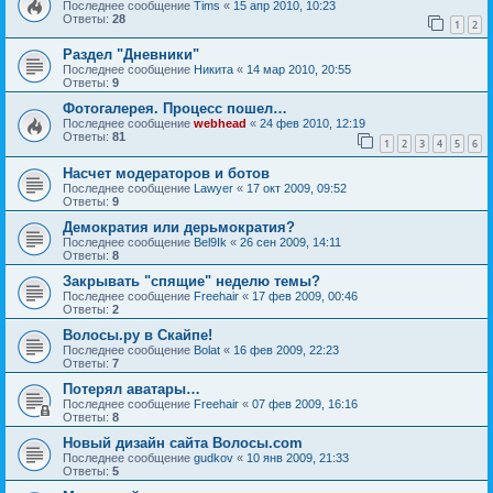
Последнее сообщение
Tims
«
15 апр 2010, 10:23
Ответы:
28
1
2
Раздел "Дневники"
Последнее сообщение
Hикита
«
14 мар 2010, 20:55
Ответы:
9
Фотогалерея. Процесс пошел…
Последнее сообщение
webhead
«
24 фев 2010, 12:19
Ответы:
81
1
2
3
4
5
6
Насчет модераторов и ботов
Последнее сообщение
Lawyer
«
17 окт 2009, 09:52
Ответы:
9
Демократия или дерьмократия?
Последнее сообщение
Bel9Ik
«
26 сен 2009, 14:11
Ответы:
8
Закрывать "спящие" неделю темы?
Последнее сообщение
Freehair
«
17 фев 2009, 00:46
Ответы:
2
Волосы.ру в Скайпе!
Последнее сообщение
Bolat
«
16 фев 2009, 22:23
Ответы:
7
Потерял аватары…
Последнее сообщение
Freehair
«
07 фев 2009, 16:16
Ответы:
8
Новый дизайн сайта Волосы.com
Последнее сообщение
gudkov
«
10 янв 2009, 21:33
Ответы:
5