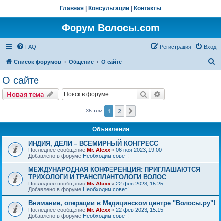
Главная
|
Консультации
|
Контакты
Форум Волосы.com
FAQ
Регистрация
Вход
П
Список форумов
Общение
О сайте
о
О сайте
и
Поиск
Расширенный пои
Новая тема
с
к
1
2
След.
35 тем
Объявления
ИНДИЯ, ДЕЛИ – ВСЕМИРНЫЙ КОНГРЕСС
Последнее сообщение
Mr. Alexx
«
06 ноя 2023, 19:00
Добавлено в форуме
Необходим совет!
МЕЖДУНАРОДНАЯ КОНФЕРЕНЦИЯ: ПРИГЛАШАЮТСЯ
ТРИХОЛОГИ И ТРАНСПЛАНТОЛОГИ ВОЛОС
Последнее сообщение
Mr. Alexx
«
22 фев 2023, 15:25
Добавлено в форуме
Необходим совет!
Внимание, операции в Медицинском центре "Волосы.ру"!
Последнее сообщение
Mr. Alexx
«
22 фев 2023, 15:15
Добавлено в форуме
Необходим совет!