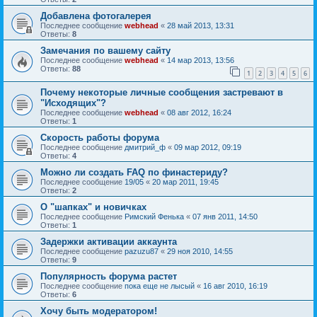
Добавлена фотогалерея
Последнее сообщение
webhead
«
28 май 2013, 13:31
Ответы:
8
Замечания по вашему сайту
Последнее сообщение
webhead
«
14 мар 2013, 13:56
Ответы:
88
1
2
3
4
5
6
Почему некоторые личные сообщения застревают в
"Исходящих"?
Последнее сообщение
webhead
«
08 авг 2012, 16:24
Ответы:
1
Скорость работы форума
Последнее сообщение
дмитрий_ф
«
09 мар 2012, 09:19
Ответы:
4
Можно ли создать FAQ по финастериду?
Последнее сообщение
19/05
«
20 мар 2011, 19:45
Ответы:
2
О "шапках" и новичках
Последнее сообщение
Римский Фенька
«
07 янв 2011, 14:50
Ответы:
1
Задержки активации аккаунта
Последнее сообщение
pazuzu87
«
29 ноя 2010, 14:55
Ответы:
9
Популярность форума растет
Последнее сообщение
пока еще не лысый
«
16 авг 2010, 16:19
Ответы:
6
Хочу быть модератором!