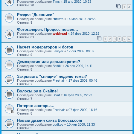
Последнее сообщение
Tims
«
15 апр 2010, 10:23
Ответы:
28
1
2
Раздел "Дневники"
Последнее сообщение
Hикита
«
14 мар 2010, 20:55
Ответы:
9
Фотогалерея. Процесс пошел…
Последнее сообщение
webhead
«
24 фев 2010, 12:19
Ответы:
81
1
2
3
4
5
6
Насчет модераторов и ботов
Последнее сообщение
Lawyer
«
17 окт 2009, 09:52
Ответы:
9
Демократия или дерьмократия?
Последнее сообщение
Bel9Ik
«
26 сен 2009, 14:11
Ответы:
8
Закрывать "спящие" неделю темы?
Последнее сообщение
Freehair
«
17 фев 2009, 00:46
Ответы:
2
Волосы.ру в Скайпе!
Последнее сообщение
Bolat
«
16 фев 2009, 22:23
Ответы:
7
Потерял аватары…
Последнее сообщение
Freehair
«
07 фев 2009, 16:16
Ответы:
8
Новый дизайн сайта Волосы.com
Последнее сообщение
gudkov
«
10 янв 2009, 21:33
Ответы:
5