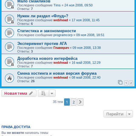
Мало смайликов
Последнее сообщение
Tims
«
24 ноя 2008, 09:50
Ответы:
7
Нужен ли раздел «Флуд»?
Последнее сообщение
webhead
«
17 ноя 2008, 11:45
Ответы:
6
Статистика и закономерности
Последнее сообщение
programcorp
«
09 ноя 2008, 18:51
Эксперимент против АГА
Последнее сообщение
Главврач
«
09 ноя 2008, 13:38
Ответы:
3
Доработка нового интерфейса
Последнее сообщение
webhead
«
16 май 2008, 12:29
Ответы:
7
Смена хостинга и новая версия форума
Последнее сообщение
webhead
«
08 май 2008, 22:40
Ответы:
26
1
2
Новая тема
1
2
След.
35 тем
Перейти
ПРАВА ДОСТУПА
Вы
не можете
начинать темы