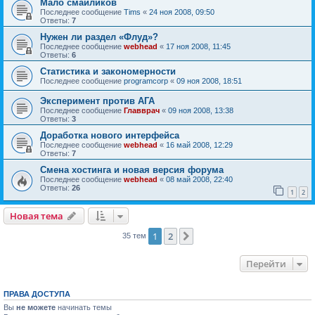
Мало смайликов
Последнее сообщение
Tims
«
24 ноя 2008, 09:50
Ответы:
7
Нужен ли раздел «Флуд»?
Последнее сообщение
webhead
«
17 ноя 2008, 11:45
Ответы:
6
Статистика и закономерности
Последнее сообщение
programcorp
«
09 ноя 2008, 18:51
Эксперимент против АГА
Последнее сообщение
Главврач
«
09 ноя 2008, 13:38
Ответы:
3
Доработка нового интерфейса
Последнее сообщение
webhead
«
16 май 2008, 12:29
Ответы:
7
Смена хостинга и новая версия форума
Последнее сообщение
webhead
«
08 май 2008, 22:40
Ответы:
26
1
2
Новая тема
1
2
След.
35 тем
Перейти
ПРАВА ДОСТУПА
Вы
не можете
начинать темы