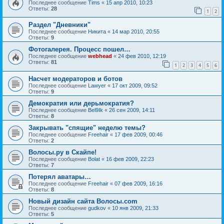
Последнее сообщение
Tims
«
15 апр 2010, 10:23
Ответы:
28
1
2
Раздел "Дневники"
Последнее сообщение
Hикита
«
14 мар 2010, 20:55
Ответы:
9
Фотогалерея. Процесс пошел…
Последнее сообщение
webhead
«
24 фев 2010, 12:19
Ответы:
81
1
2
3
4
5
6
Насчет модераторов и ботов
Последнее сообщение
Lawyer
«
17 окт 2009, 09:52
Ответы:
9
Демократия или дерьмократия?
Последнее сообщение
Bel9Ik
«
26 сен 2009, 14:11
Ответы:
8
Закрывать "спящие" неделю темы?
Последнее сообщение
Freehair
«
17 фев 2009, 00:46
Ответы:
2
Волосы.ру в Скайпе!
Последнее сообщение
Bolat
«
16 фев 2009, 22:23
Ответы:
7
Потерял аватары…
Последнее сообщение
Freehair
«
07 фев 2009, 16:16
Ответы:
8
Новый дизайн сайта Волосы.com
Последнее сообщение
gudkov
«
10 янв 2009, 21:33
Ответы:
5