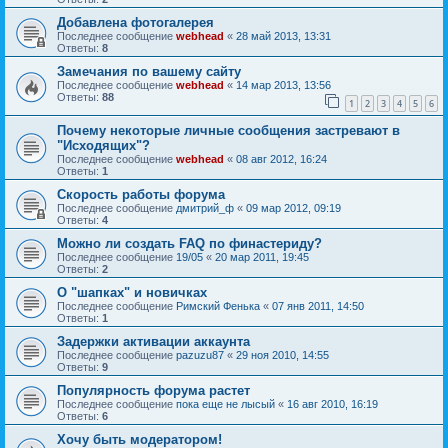
Добавлена фотогалерея
Последнее сообщение
webhead
«
28 май 2013, 13:31
Ответы:
8
Замечания по вашему сайту
Последнее сообщение
webhead
«
14 мар 2013, 13:56
Ответы:
88
1
2
3
4
5
6
Почему некоторые личные сообщения застревают в
"Исходящих"?
Последнее сообщение
webhead
«
08 авг 2012, 16:24
Ответы:
1
Скорость работы форума
Последнее сообщение
дмитрий_ф
«
09 мар 2012, 09:19
Ответы:
4
Можно ли создать FAQ по финастериду?
Последнее сообщение
19/05
«
20 мар 2011, 19:45
Ответы:
2
О "шапках" и новичках
Последнее сообщение
Римский Фенька
«
07 янв 2011, 14:50
Ответы:
1
Задержки активации аккаунта
Последнее сообщение
pazuzu87
«
29 ноя 2010, 14:55
Ответы:
9
Популярность форума растет
Последнее сообщение
пока еще не лысый
«
16 авг 2010, 16:19
Ответы:
6
Хочу быть модератором!