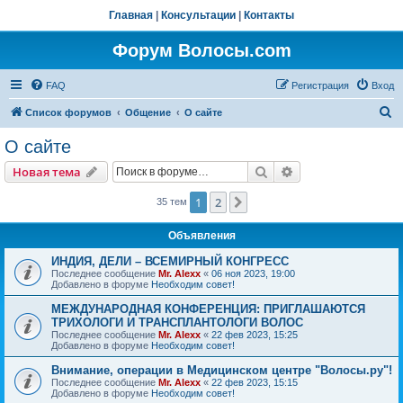
Главная
|
Консультации
|
Контакты
Форум Волосы.com
FAQ
Регистрация
Вход
П
Список форумов
Общение
О сайте
о
О сайте
и
Поиск
Расширенный пои
Новая тема
с
к
1
2
След.
35 тем
Объявления
ИНДИЯ, ДЕЛИ – ВСЕМИРНЫЙ КОНГРЕСС
Последнее сообщение
Mr. Alexx
«
06 ноя 2023, 19:00
Добавлено в форуме
Необходим совет!
МЕЖДУНАРОДНАЯ КОНФЕРЕНЦИЯ: ПРИГЛАШАЮТСЯ
ТРИХОЛОГИ И ТРАНСПЛАНТОЛОГИ ВОЛОС
Последнее сообщение
Mr. Alexx
«
22 фев 2023, 15:25
Добавлено в форуме
Необходим совет!
Внимание, операции в Медицинском центре "Волосы.ру"!
Последнее сообщение
Mr. Alexx
«
22 фев 2023, 15:15
Добавлено в форуме
Необходим совет!