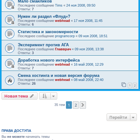
Мало смайликов
Последнее сообщение
Tims
«
24 ноя 2008, 09:50
Ответы:
7
Нужен ли раздел «Флуд»?
Последнее сообщение
webhead
«
17 ноя 2008, 11:45
Ответы:
6
Статистика и закономерности
Последнее сообщение
programcorp
«
09 ноя 2008, 18:51
Эксперимент против АГА
Последнее сообщение
Главврач
«
09 ноя 2008, 13:38
Ответы:
3
Доработка нового интерфейса
Последнее сообщение
webhead
«
16 май 2008, 12:29
Ответы:
7
Смена хостинга и новая версия форума
Последнее сообщение
webhead
«
08 май 2008, 22:40
Ответы:
26
1
2
Новая тема
1
2
След.
35 тем
Перейти
ПРАВА ДОСТУПА
Вы
не можете
начинать темы