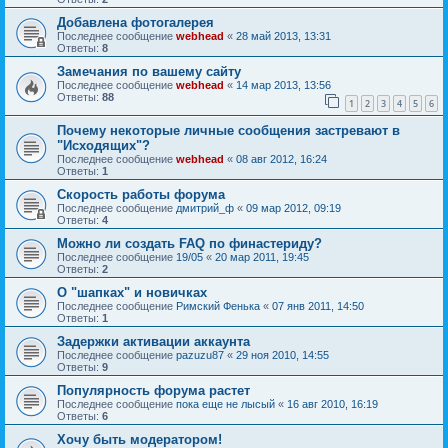
Добавлена фотогалерея
Последнее сообщение
webhead
«
28 май 2013, 13:31
Ответы:
8
Замечания по вашему сайту
Последнее сообщение
webhead
«
14 мар 2013, 13:56
Ответы:
88
1
2
3
4
5
6
Почему некоторые личные сообщения застревают в
"Исходящих"?
Последнее сообщение
webhead
«
08 авг 2012, 16:24
Ответы:
1
Скорость работы форума
Последнее сообщение
дмитрий_ф
«
09 мар 2012, 09:19
Ответы:
4
Можно ли создать FAQ по финастериду?
Последнее сообщение
19/05
«
20 мар 2011, 19:45
Ответы:
2
О "шапках" и новичках
Последнее сообщение
Римский Фенька
«
07 янв 2011, 14:50
Ответы:
1
Задержки активации аккаунта
Последнее сообщение
pazuzu87
«
29 ноя 2010, 14:55
Ответы:
9
Популярность форума растет
Последнее сообщение
пока еще не лысый
«
16 авг 2010, 16:19
Ответы:
6
Хочу быть модератором!