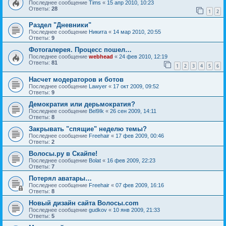
Последнее сообщение
Tims
«
15 апр 2010, 10:23
Ответы:
28
1
2
Раздел "Дневники"
Последнее сообщение
Hикита
«
14 мар 2010, 20:55
Ответы:
9
Фотогалерея. Процесс пошел…
Последнее сообщение
webhead
«
24 фев 2010, 12:19
Ответы:
81
1
2
3
4
5
6
Насчет модераторов и ботов
Последнее сообщение
Lawyer
«
17 окт 2009, 09:52
Ответы:
9
Демократия или дерьмократия?
Последнее сообщение
Bel9Ik
«
26 сен 2009, 14:11
Ответы:
8
Закрывать "спящие" неделю темы?
Последнее сообщение
Freehair
«
17 фев 2009, 00:46
Ответы:
2
Волосы.ру в Скайпе!
Последнее сообщение
Bolat
«
16 фев 2009, 22:23
Ответы:
7
Потерял аватары…
Последнее сообщение
Freehair
«
07 фев 2009, 16:16
Ответы:
8
Новый дизайн сайта Волосы.com
Последнее сообщение
gudkov
«
10 янв 2009, 21:33
Ответы:
5