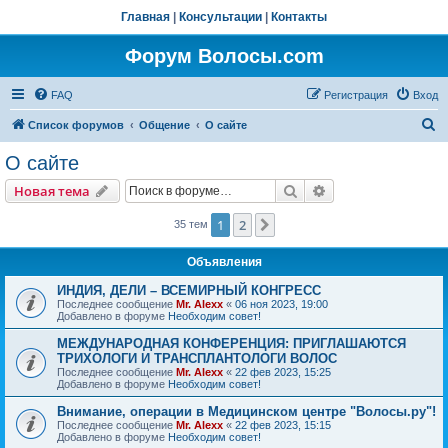
Главная
|
Консультации
|
Контакты
Форум Волосы.com
FAQ
Регистрация
Вход
П
Список форумов
Общение
О сайте
о
О сайте
и
Поиск
Расширенный пои
Новая тема
с
к
1
2
След.
35 тем
Объявления
ИНДИЯ, ДЕЛИ – ВСЕМИРНЫЙ КОНГРЕСС
Последнее сообщение
Mr. Alexx
«
06 ноя 2023, 19:00
Добавлено в форуме
Необходим совет!
МЕЖДУНАРОДНАЯ КОНФЕРЕНЦИЯ: ПРИГЛАШАЮТСЯ
ТРИХОЛОГИ И ТРАНСПЛАНТОЛОГИ ВОЛОС
Последнее сообщение
Mr. Alexx
«
22 фев 2023, 15:25
Добавлено в форуме
Необходим совет!
Внимание, операции в Медицинском центре "Волосы.ру"!
Последнее сообщение
Mr. Alexx
«
22 фев 2023, 15:15
Добавлено в форуме
Необходим совет!