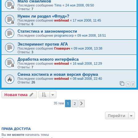
Мало смайликов
Последнее сообщение
Tims
«
24 ноя 2008, 09:50
Ответы:
7
Нужен ли раздел «Флуд»?
Последнее сообщение
webhead
«
17 ноя 2008, 11:45
Ответы:
6
Статистика и закономерности
Последнее сообщение
programcorp
«
09 ноя 2008, 18:51
Эксперимент против АГА
Последнее сообщение
Главврач
«
09 ноя 2008, 13:38
Ответы:
3
Доработка нового интерфейса
Последнее сообщение
webhead
«
16 май 2008, 12:29
Ответы:
7
Смена хостинга и новая версия форума
Последнее сообщение
webhead
«
08 май 2008, 22:40
Ответы:
26
1
2
Новая тема
1
2
След.
35 тем
Перейти
ПРАВА ДОСТУПА
Вы
не можете
начинать темы