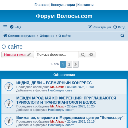
Главная
|
Консультации
|
Контакты
Форум Волосы.com
FAQ
Регистрация
Вход
П
Список форумов
Общение
О сайте
о
О сайте
и
Поиск
Расширенный пои
Новая тема
с
к
1
2
След.
35 тем
Объявления
ИНДИЯ, ДЕЛИ – ВСЕМИРНЫЙ КОНГРЕСС
Последнее сообщение
Mr. Alexx
«
06 ноя 2023, 19:00
Добавлено в форуме
Необходим совет!
МЕЖДУНАРОДНАЯ КОНФЕРЕНЦИЯ: ПРИГЛАШАЮТСЯ
ТРИХОЛОГИ И ТРАНСПЛАНТОЛОГИ ВОЛОС
Последнее сообщение
Mr. Alexx
«
22 фев 2023, 15:25
Добавлено в форуме
Необходим совет!
Внимание, операции в Медицинском центре "Волосы.ру"!
Последнее сообщение
Mr. Alexx
«
22 фев 2023, 15:15
Добавлено в форуме
Необходим совет!