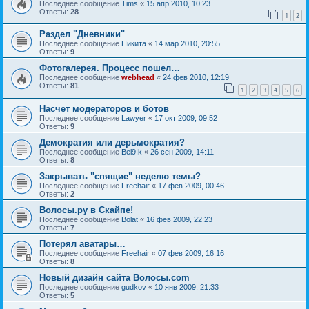
Последнее сообщение
Tims
«
15 апр 2010, 10:23
Ответы:
28
1
2
Раздел "Дневники"
Последнее сообщение
Hикита
«
14 мар 2010, 20:55
Ответы:
9
Фотогалерея. Процесс пошел…
Последнее сообщение
webhead
«
24 фев 2010, 12:19
Ответы:
81
1
2
3
4
5
6
Насчет модераторов и ботов
Последнее сообщение
Lawyer
«
17 окт 2009, 09:52
Ответы:
9
Демократия или дерьмократия?
Последнее сообщение
Bel9Ik
«
26 сен 2009, 14:11
Ответы:
8
Закрывать "спящие" неделю темы?
Последнее сообщение
Freehair
«
17 фев 2009, 00:46
Ответы:
2
Волосы.ру в Скайпе!
Последнее сообщение
Bolat
«
16 фев 2009, 22:23
Ответы:
7
Потерял аватары…
Последнее сообщение
Freehair
«
07 фев 2009, 16:16
Ответы:
8
Новый дизайн сайта Волосы.com
Последнее сообщение
gudkov
«
10 янв 2009, 21:33
Ответы:
5