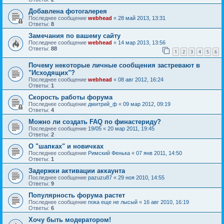
Добавлена фотогалерея
Последнее сообщение
webhead
«
28 май 2013, 13:31
Ответы:
8
Замечания по вашему сайту
Последнее сообщение
webhead
«
14 мар 2013, 13:56
Ответы:
88
1
2
3
4
5
6
Почему некоторые личные сообщения застревают в
"Исходящих"?
Последнее сообщение
webhead
«
08 авг 2012, 16:24
Ответы:
1
Скорость работы форума
Последнее сообщение
дмитрий_ф
«
09 мар 2012, 09:19
Ответы:
4
Можно ли создать FAQ по финастериду?
Последнее сообщение
19/05
«
20 мар 2011, 19:45
Ответы:
2
О "шапках" и новичках
Последнее сообщение
Римский Фенька
«
07 янв 2011, 14:50
Ответы:
1
Задержки активации аккаунта
Последнее сообщение
pazuzu87
«
29 ноя 2010, 14:55
Ответы:
9
Популярность форума растет
Последнее сообщение
пока еще не лысый
«
16 авг 2010, 16:19
Ответы:
6
Хочу быть модератором!