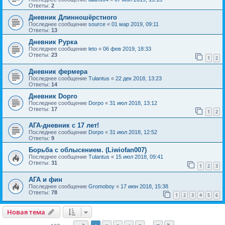
Ответы:
2
Дневник Длинношёрстного
Последнее сообщение
source
«
01 мар 2019, 09:11
Ответы:
13
Дневник Рурка
Последнее сообщение
leto
«
06 фев 2019, 18:33
Ответы:
23
1
2
Дневник фермера
Последнее сообщение
Tulantus
«
22 дек 2018, 13:23
Ответы:
14
Дневник Dopro
Последнее сообщение
Dorpo
«
31 июл 2018, 13:12
Ответы:
17
1
2
АГА-дневник с 17 лет!
Последнее сообщение
Dorpo
«
31 июл 2018, 12:52
Ответы:
9
Борьба с облысением. (Liwiofan007)
Последнее сообщение
Tulantus
«
15 июл 2018, 09:41
Ответы:
31
1
2
3
АГА и фин
Последнее сообщение
Gromoboy
«
17 июн 2018, 15:38
Ответы:
78
1
2
3
4
5
6
Новая тема