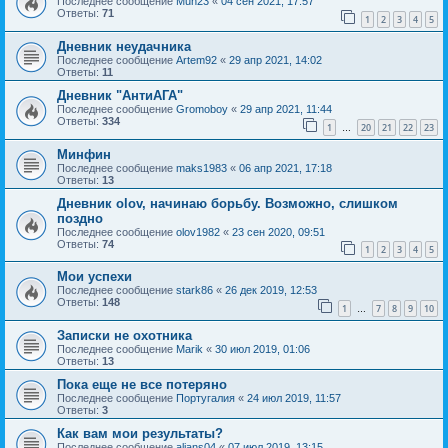
Последнее сообщение
Mun23
«
04 сен 2021, 17:57
Ответы:
71
1
2
3
4
5
Дневник неудачника
Последнее сообщение
Artem92
«
29 апр 2021, 14:02
Ответы:
11
Дневник "АнтиАГА"
Последнее сообщение
Gromoboy
«
29 апр 2021, 11:44
Ответы:
334
1
20
21
22
23
…
Минфин
Последнее сообщение
maks1983
«
06 апр 2021, 17:18
Ответы:
13
Дневник olov, начинаю борьбу. Возможно, слишком
поздно
Последнее сообщение
olov1982
«
23 сен 2020, 09:51
Ответы:
74
1
2
3
4
5
Мои успехи
Последнее сообщение
stark86
«
26 дек 2019, 12:53
Ответы:
148
1
7
8
9
10
…
Записки не охотника
Последнее сообщение
Marik
«
30 июл 2019, 01:06
Ответы:
13
Пока еще не все потеряно
Последнее сообщение
Португалия
«
24 июл 2019, 11:57
Ответы:
3
Как вам мои результаты?
Последнее сообщение
alians04
«
07 июл 2019, 13:15