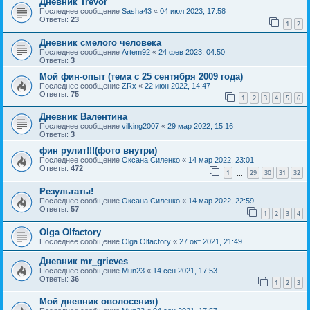
Дневник Trevor
Последнее сообщение
Sasha43
«
04 июл 2023, 17:58
Ответы:
23
1
2
Дневник смелого человека
Последнее сообщение
Artem92
«
24 фев 2023, 04:50
Ответы:
3
Мой фин-опыт (тема с 25 сентября 2009 года)
Последнее сообщение
ZRx
«
22 июн 2022, 14:47
Ответы:
75
1
2
3
4
5
6
Дневник Валентина
Последнее сообщение
vilking2007
«
29 мар 2022, 15:16
Ответы:
3
фин рулит!!!(фото внутри)
Последнее сообщение
Оксана Силенко
«
14 мар 2022, 23:01
Ответы:
472
1
29
30
31
32
…
Результаты!
Последнее сообщение
Оксана Силенко
«
14 мар 2022, 22:59
Ответы:
57
1
2
3
4
Olga Olfactory
Последнее сообщение
Olga Olfactory
«
27 окт 2021, 21:49
Дневник mr_grieves
Последнее сообщение
Mun23
«
14 сен 2021, 17:53
Ответы:
36
1
2
3
Мой дневник оволосения)