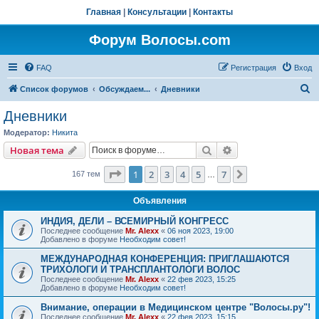
Главная
|
Консультации
|
Контакты
Форум Волосы.com
FAQ
Регистрация
Вход
П
Список форумов
Обсуждаем...
Дневники
о
Дневники
и
Модератор:
Hикита
с
Поиск
Расширенный пои
Новая тема
к
Страница
1
из
7
1
2
3
4
5
7
След.
167 тем
…
Объявления
ИНДИЯ, ДЕЛИ – ВСЕМИРНЫЙ КОНГРЕСС
Последнее сообщение
Mr. Alexx
«
06 ноя 2023, 19:00
Добавлено в форуме
Необходим совет!
МЕЖДУНАРОДНАЯ КОНФЕРЕНЦИЯ: ПРИГЛАШАЮТСЯ
ТРИХОЛОГИ И ТРАНСПЛАНТОЛОГИ ВОЛОС
Последнее сообщение
Mr. Alexx
«
22 фев 2023, 15:25
Добавлено в форуме
Необходим совет!
Внимание, операции в Медицинском центре "Волосы.ру"!
Последнее сообщение
Mr. Alexx
«
22 фев 2023, 15:15