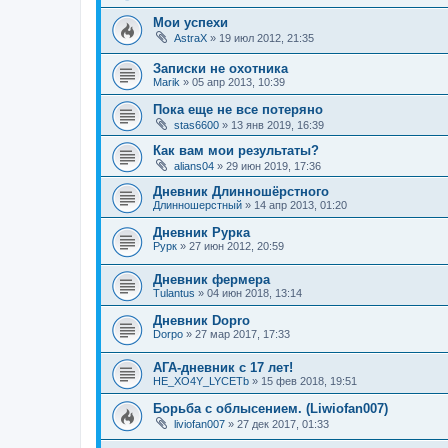
Мои успехи
AstraX
»
19 июл 2012, 21:35
Записки не охотника
Marik
»
05 апр 2013, 10:39
Пока еще не все потеряно
stas6600
»
13 янв 2019, 16:39
Как вам мои результаты?
alians04
»
29 июн 2019, 17:36
Дневник Длинношёрстного
Длинношерстный
»
14 апр 2013, 01:20
Дневник Рурка
Рурк
»
27 июн 2012, 20:59
Дневник фермера
Tulantus
»
04 июн 2018, 13:14
Дневник Dopro
Dorpo
»
27 мар 2017, 17:33
АГА-дневник с 17 лет!
HE_XO4Y_LYCETb
»
15 фев 2018, 19:51
Борьба с облысением. (Liwiofan007)
liviofan007
»
27 дек 2017, 01:33