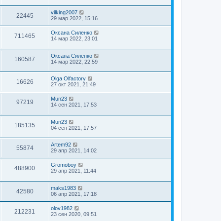
vilking2007
22445
29 мар 2022, 15:16
Оксана Силенко
711465
14 мар 2022, 23:01
Оксана Силенко
160587
14 мар 2022, 22:59
Olga Olfactory
16626
27 окт 2021, 21:49
Mun23
97219
14 сен 2021, 17:53
Mun23
185135
04 сен 2021, 17:57
Artem92
55874
29 апр 2021, 14:02
Gromoboy
488900
29 апр 2021, 11:44
maks1983
42580
06 апр 2021, 17:18
olov1982
212231
23 сен 2020, 09:51