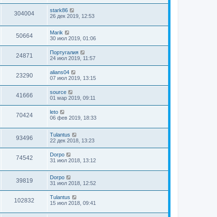
stark86
304004
26 дек 2019, 12:53
Marik
50664
30 июл 2019, 01:06
Португалия
24871
24 июл 2019, 11:57
alians04
23290
07 июл 2019, 13:15
source
41666
01 мар 2019, 09:11
leto
70424
06 фев 2019, 18:33
Tulantus
93496
22 дек 2018, 13:23
Dorpo
74542
31 июл 2018, 13:12
Dorpo
39819
31 июл 2018, 12:52
Tulantus
102832
15 июл 2018, 09:41