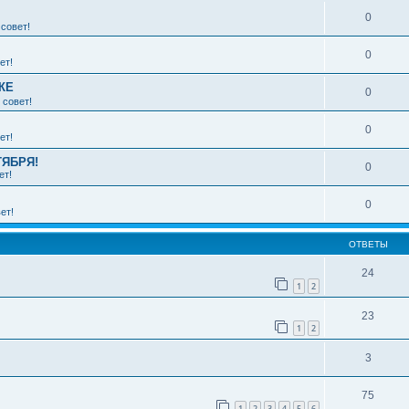
0
совет!
0
ет!
КЕ
0
 совет!
0
ет!
ТЯБРЯ!
0
ет!
0
ет!
ОТВЕТЫ
24
1
2
23
1
2
3
75
1
2
3
4
5
6