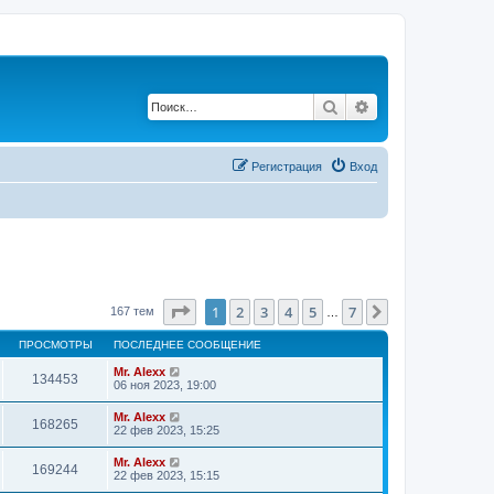
Поиск
Расширенный по
Регистрация
Вход
Страница
1
из
7
1
2
3
4
5
7
След.
167 тем
…
ПРОСМОТРЫ
ПОСЛЕДНЕЕ СООБЩЕНИЕ
Mr. Alexx
134453
06 ноя 2023, 19:00
Mr. Alexx
168265
22 фев 2023, 15:25
Mr. Alexx
169244
22 фев 2023, 15:15