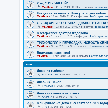
29-й, "ГИБРИДНЫЙ"…
Mr. Alexx
»
28 окт 2021, 11:00
» в форуме
Необходим 
Пандемия не помеха. Консультируем online
Mr. Alexx
»
14 апр 2020, 11:30
» в форуме
Необходим сов
СЪЕЗД ХИРУРГОВ ISHRS: ДИАЛОГ В БАНГКО
Mr. Alexx
»
14 дек 2019, 18:05
» в форуме
Необходим
Мастер-класс доктора Федорова
Mr. Alexx
»
13 дек 2019, 01:25
» в форуме
Необходим сов
ТРИХОЛОГИЯ И ПЕРЕСАДКА. НОВОСТЬ СЕН
Mr. Alexx
»
30 авг 2019, 12:30
» в форуме
Необходим сов
Внимание, вакансия!
Mr. Alexx
»
14 янв 2019, 23:00
» в форуме
Необходим сов
ТЕМЫ
Дневник rushman
Rushman1990
»
14 июл 2016, 20:39
Дневник Trevor
Trevor78
»
22 май 2015, 02:29
Дневник смелого человека
Artem92
»
03 дек 2021, 02:36
Мой фин-опыт (тема с 25 сентября 2009 года)
ZRx
»
25 сен 2009, 12:32