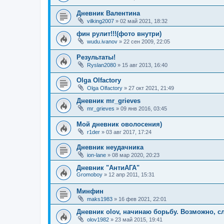
Дневник Валентина
vilking2007
»
02 май 2021, 18:32
фин рулит!!!(фото внутри)
wudu.ivanov
»
22 сен 2009, 22:05
Результаты!
Ryslan2080
»
15 авг 2013, 16:40
Olga Olfactory
Olga Olfactory
»
27 окт 2021, 21:49
Дневник mr_grieves
mr_grieves
»
09 янв 2016, 03:45
Мой дневник оволосения)
r1der
»
03 авг 2017, 17:24
Дневник неудачника
ion-lane
»
08 мар 2020, 20:23
Дневник "АнтиАГА"
Gromoboy
»
12 апр 2011, 15:31
Минфин
maks1983
»
16 фев 2021, 22:01
Дневник olov, начинаю борьбу. Возможно, 
olov1982
»
23 май 2015, 19:41