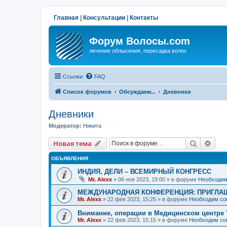
Главная
|
Консультации
|
Контакты
Форум Волосы.com
лечение облысения, пересадка волос
Ссылки
FAQ
Список форумов
Обсуждаем...
Дневники
Дневники
Модератор:
Hикита
Поиск
Рас
Новая тема
ОБЪЯВЛЕНИЯ
ИНДИЯ, ДЕЛИ – ВСЕМИРНЫЙ КОНГРЕСС
Mr. Alexx
»
06 ноя 2023, 19:00
» в форуме
Необходим
МЕЖДУНАРОДНАЯ КОНФЕРЕНЦИЯ: ПРИГЛАШ
Mr. Alexx
»
22 фев 2023, 15:25
» в форуме
Необходим со
Внимание, операции в Медицинском центре 
Mr. Alexx
»
22 фев 2023, 15:15
» в форуме
Необходим со