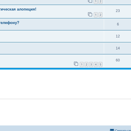
1
2
тическая алопеция!
23
1
2
телефону?
6
12
14
60
1
2
3
4
5
Связаться