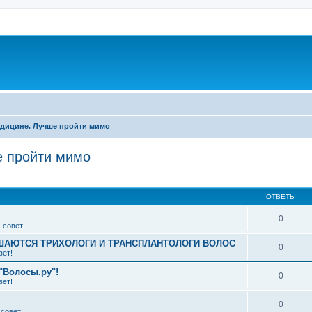
дицине. Лучше пройти мимо
 пройти мимо
ширенный поиск
ОТВЕТЫ
0
 совет!
АЮТСЯ ТРИХОЛОГИ И ТРАНСПЛАНТОЛОГИ ВОЛОС
0
вет!
"Волосы.ру"!
0
вет!
0
совет!