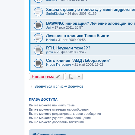
Узнала страшную новость, у меня андрогене
SmileKisska
»
26 фев 2006, 01:39
BAWANG: инновация? Лечение алопеции по 
Juli
»
17 июн 2011, 20:57
Лечение в клинике Телос Бьюти
Hohol
»
31 авг 2009, 09:58
RTH. Неужели тоже???
jema
»
25 фев 2010, 09:45
Сеть клиник "АМД Лаборатории"
Игорь Петрович
»
21 май 2006, 13:02
Новая тема
Вернуться к списку форумов
ПРАВА ДОСТУПА
Вы
не можете
начинать темы
Вы
не можете
отвечать на сообщения
Вы
не можете
редактировать свои сообщения
Вы
не можете
удалять свои сообщения
Вы
не можете
добавлять вложения
Список форумов