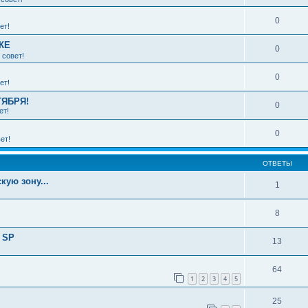
0
ет!
КЕ
0
 совет!
0
ет!
ТЯБРЯ!
0
ет!
0
ет!
ОТВЕТЫ
кую зону...
1
8
 SP
13
64
1
2
3
4
5
25