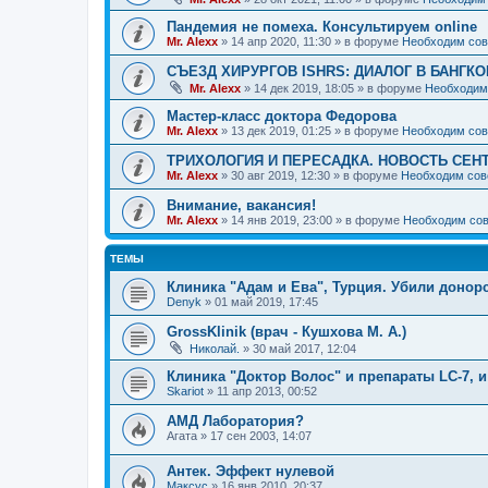
Пандемия не помеха. Консультируем online
Mr. Alexx
»
14 апр 2020, 11:30
» в форуме
Необходим сов
СЪЕЗД ХИРУРГОВ ISHRS: ДИАЛОГ В БАНГКО
Mr. Alexx
»
14 дек 2019, 18:05
» в форуме
Необходим
Мастер-класс доктора Федорова
Mr. Alexx
»
13 дек 2019, 01:25
» в форуме
Необходим сов
ТРИХОЛОГИЯ И ПЕРЕСАДКА. НОВОСТЬ СЕН
Mr. Alexx
»
30 авг 2019, 12:30
» в форуме
Необходим сов
Внимание, вакансия!
Mr. Alexx
»
14 янв 2019, 23:00
» в форуме
Необходим сов
ТЕМЫ
Клиника "Адам и Ева", Турция. Убили донорс
Denyk
»
01 май 2019, 17:45
GrossKlinik (врач - Кушхова М. А.)
Николай.
»
30 май 2017, 12:04
Клиника "Доктор Волос" и препараты LC-7, и
Skariot
»
11 апр 2013, 00:52
АМД Лаборатория?
Агата
»
17 сен 2003, 14:07
Антек. Эффект нулевой
Максус
»
16 янв 2010, 20:37