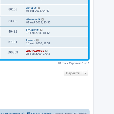
Логовас
86108
06 окт 2014, 04:42
Alenamedik
33305
02 май 2013, 23:33
Пушистик
49482
15 сен 2011, 18:12
Hикита
57191
10 мар 2010, 11:31
Др. Федоров
196859
26 сен 2009, 17:43
10 тем • Страница
1
из
1
Перейти
 с администрацией
Удалить cookies
Часовой пояс:
UTC+03:00