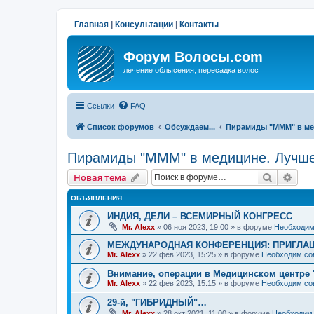
Главная
|
Консультации
|
Контакты
Форум Волосы.com
лечение облысения, пересадка волос
Ссылки
FAQ
Список форумов
Обсуждаем...
Пирамиды "МММ" в ме
Пирамиды "МММ" в медицине. Лучше
Поиск
Рас
Новая тема
ОБЪЯВЛЕНИЯ
ИНДИЯ, ДЕЛИ – ВСЕМИРНЫЙ КОНГРЕСС
Mr. Alexx
»
06 ноя 2023, 19:00
» в форуме
Необходим
МЕЖДУНАРОДНАЯ КОНФЕРЕНЦИЯ: ПРИГЛАШ
Mr. Alexx
»
22 фев 2023, 15:25
» в форуме
Необходим со
Внимание, операции в Медицинском центре 
Mr. Alexx
»
22 фев 2023, 15:15
» в форуме
Необходим со
29-й, "ГИБРИДНЫЙ"…
Mr. Alexx
»
28 окт 2021, 11:00
» в форуме
Необходим 