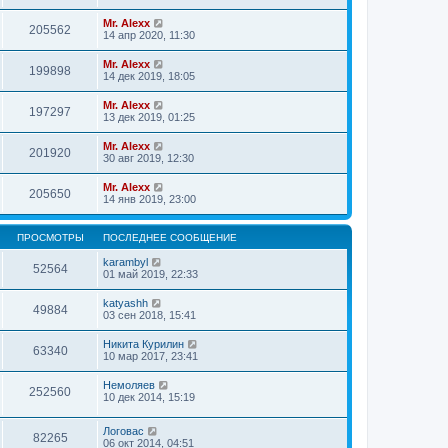
Mr. Alexx
205562
14 апр 2020, 11:30
Mr. Alexx
199898
14 дек 2019, 18:05
Mr. Alexx
197297
13 дек 2019, 01:25
Mr. Alexx
201920
30 авг 2019, 12:30
Mr. Alexx
205650
14 янв 2019, 23:00
ПРОСМОТРЫ
ПОСЛЕДНЕЕ СООБЩЕНИЕ
karambyl
52564
01 май 2019, 22:33
katyashh
49884
03 сен 2018, 15:41
Никита Курилин
63340
10 мар 2017, 23:41
Немоляев
252560
10 дек 2014, 15:19
Логовас
82265
06 окт 2014, 04:51