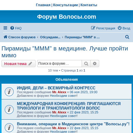
Главная
|
Консультации
|
Контакты
Форум Волосы.com
FAQ
Регистрация
Вход
П
Список форумов
Обсуждаем...
Пирамиды "МММ" в медицине. Лучше пройти мимо
о
Пирамиды "МММ" в медицине. Лучше пройти
и
мимо
с
Поиск
Расширенный пои
Новая тема
к
10 тем • Страница
1
из
1
Объявления
ИНДИЯ, ДЕЛИ – ВСЕМИРНЫЙ КОНГРЕСС
Последнее сообщение
Mr. Alexx
«
06 ноя 2023, 19:00
Добавлено в форуме
Необходим совет!
МЕЖДУНАРОДНАЯ КОНФЕРЕНЦИЯ: ПРИГЛАШАЮТСЯ
ТРИХОЛОГИ И ТРАНСПЛАНТОЛОГИ ВОЛОС
Последнее сообщение
Mr. Alexx
«
22 фев 2023, 15:25
Добавлено в форуме
Необходим совет!
Внимание, операции в Медицинском центре "Волосы.ру"!
Последнее сообщение
Mr. Alexx
«
22 фев 2023, 15:15
Добавлено в форуме
Необходим совет!