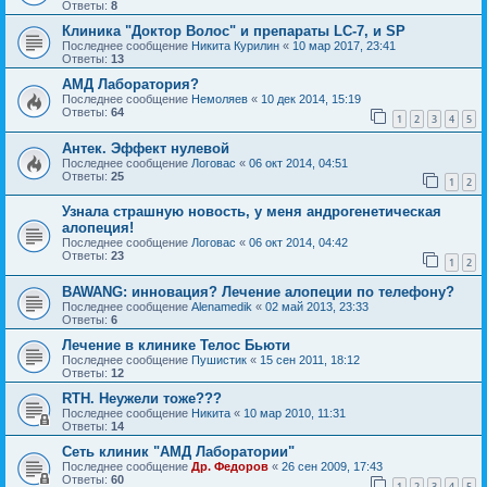
Ответы:
8
Клиника "Доктор Волос" и препараты LC-7, и SP
Последнее сообщение
Никита Курилин
«
10 мар 2017, 23:41
Ответы:
13
АМД Лаборатория?
Последнее сообщение
Немоляев
«
10 дек 2014, 15:19
Ответы:
64
1
2
3
4
5
Антек. Эффект нулевой
Последнее сообщение
Логовас
«
06 окт 2014, 04:51
Ответы:
25
1
2
Узнала страшную новость, у меня андрогенетическая
алопеция!
Последнее сообщение
Логовас
«
06 окт 2014, 04:42
Ответы:
23
1
2
BAWANG: инновация? Лечение алопеции по телефону?
Последнее сообщение
Alenamedik
«
02 май 2013, 23:33
Ответы:
6
Лечение в клинике Телос Бьюти
Последнее сообщение
Пушистик
«
15 сен 2011, 18:12
Ответы:
12
RTH. Неужели тоже???
Последнее сообщение
Hикита
«
10 мар 2010, 11:31
Ответы:
14
Сеть клиник "АМД Лаборатории"
Последнее сообщение
Др. Федоров
«
26 сен 2009, 17:43
Ответы:
60
1
2
3
4
5