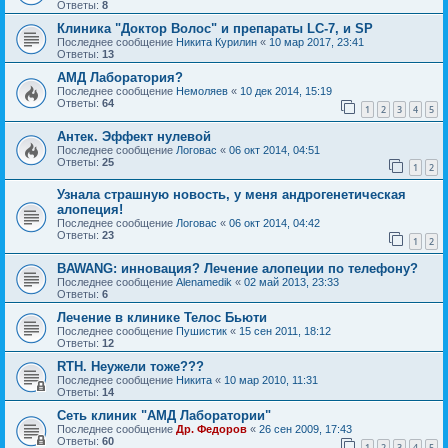
Ответы:
8
Клиника "Доктор Волос" и препараты LC-7, и SP
Последнее сообщение
Никита Курилин
«
10 мар 2017, 23:41
Ответы:
13
АМД Лаборатория?
Последнее сообщение
Немоляев
«
10 дек 2014, 15:19
Ответы:
64
1
2
3
4
5
Антек. Эффект нулевой
Последнее сообщение
Логовас
«
06 окт 2014, 04:51
Ответы:
25
1
2
Узнала страшную новость, у меня андрогенетическая
алопеция!
Последнее сообщение
Логовас
«
06 окт 2014, 04:42
Ответы:
23
1
2
BAWANG: инновация? Лечение алопеции по телефону?
Последнее сообщение
Alenamedik
«
02 май 2013, 23:33
Ответы:
6
Лечение в клинике Телос Бьюти
Последнее сообщение
Пушистик
«
15 сен 2011, 18:12
Ответы:
12
RTH. Неужели тоже???
Последнее сообщение
Hикита
«
10 мар 2010, 11:31
Ответы:
14
Сеть клиник "АМД Лаборатории"
Последнее сообщение
Др. Федоров
«
26 сен 2009, 17:43
Ответы:
60
1
2
3
4
5