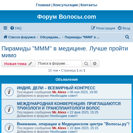
Главная
|
Консультации
|
Контакты
Форум Волосы.com
FAQ
Регистрация
Вход
П
Список форумов
Обсуждаем...
Пирамиды "МММ" в медицине. Лучше пройти мимо
о
Пирамиды "МММ" в медицине. Лучше пройти
и
мимо
с
Поиск
Расширенный пои
Новая тема
к
10 тем • Страница
1
из
1
Объявления
ИНДИЯ, ДЕЛИ – ВСЕМИРНЫЙ КОНГРЕСС
Последнее сообщение
Mr. Alexx
«
06 ноя 2023, 19:00
Добавлено в форуме
Необходим совет!
МЕЖДУНАРОДНАЯ КОНФЕРЕНЦИЯ: ПРИГЛАШАЮТСЯ
ТРИХОЛОГИ И ТРАНСПЛАНТОЛОГИ ВОЛОС
Последнее сообщение
Mr. Alexx
«
22 фев 2023, 15:25
Добавлено в форуме
Необходим совет!
Внимание, операции в Медицинском центре "Волосы.ру"!
Последнее сообщение
Mr. Alexx
«
22 фев 2023, 15:15
Добавлено в форуме
Необходим совет!