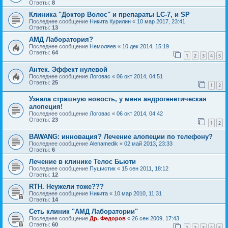
Ответы:
8
Клиника "Доктор Волос" и препараты LC-7, и SP
Последнее сообщение
Никита Курилин
«
10 мар 2017, 23:41
Ответы:
13
АМД Лаборатория?
Последнее сообщение
Немоляев
«
10 дек 2014, 15:19
Ответы:
64
1
2
3
4
5
Антек. Эффект нулевой
Последнее сообщение
Логовас
«
06 окт 2014, 04:51
Ответы:
25
1
2
Узнала страшную новость, у меня андрогенетическая
алопеция!
Последнее сообщение
Логовас
«
06 окт 2014, 04:42
Ответы:
23
1
2
BAWANG: инновация? Лечение алопеции по телефону?
Последнее сообщение
Alenamedik
«
02 май 2013, 23:33
Ответы:
6
Лечение в клинике Телос Бьюти
Последнее сообщение
Пушистик
«
15 сен 2011, 18:12
Ответы:
12
RTH. Неужели тоже???
Последнее сообщение
Hикита
«
10 мар 2010, 11:31
Ответы:
14
Сеть клиник "АМД Лаборатории"
Последнее сообщение
Др. Федоров
«
26 сен 2009, 17:43
Ответы:
60
1
2
3
4
5