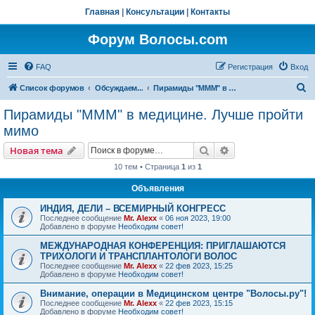
Главная
|
Консультации
|
Контакты
Форум Волосы.com
FAQ
Регистрация
Вход
П
Список форумов
Обсуждаем...
Пирамиды "МММ" в медицине. Лучше пройти мимо
о
Пирамиды "МММ" в медицине. Лучше пройти
и
мимо
с
Поиск
Расширенный пои
Новая тема
к
10 тем • Страница
1
из
1
Объявления
ИНДИЯ, ДЕЛИ – ВСЕМИРНЫЙ КОНГРЕСС
Последнее сообщение
Mr. Alexx
«
06 ноя 2023, 19:00
Добавлено в форуме
Необходим совет!
МЕЖДУНАРОДНАЯ КОНФЕРЕНЦИЯ: ПРИГЛАШАЮТСЯ
ТРИХОЛОГИ И ТРАНСПЛАНТОЛОГИ ВОЛОС
Последнее сообщение
Mr. Alexx
«
22 фев 2023, 15:25
Добавлено в форуме
Необходим совет!
Внимание, операции в Медицинском центре "Волосы.ру"!
Последнее сообщение
Mr. Alexx
«
22 фев 2023, 15:15
Добавлено в форуме
Необходим совет!