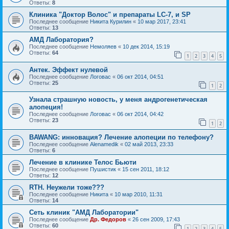
Ответы:
8
Клиника "Доктор Волос" и препараты LC-7, и SP
Последнее сообщение
Никита Курилин
«
10 мар 2017, 23:41
Ответы:
13
АМД Лаборатория?
Последнее сообщение
Немоляев
«
10 дек 2014, 15:19
Ответы:
64
1
2
3
4
5
Антек. Эффект нулевой
Последнее сообщение
Логовас
«
06 окт 2014, 04:51
Ответы:
25
1
2
Узнала страшную новость, у меня андрогенетическая
алопеция!
Последнее сообщение
Логовас
«
06 окт 2014, 04:42
Ответы:
23
1
2
BAWANG: инновация? Лечение алопеции по телефону?
Последнее сообщение
Alenamedik
«
02 май 2013, 23:33
Ответы:
6
Лечение в клинике Телос Бьюти
Последнее сообщение
Пушистик
«
15 сен 2011, 18:12
Ответы:
12
RTH. Неужели тоже???
Последнее сообщение
Hикита
«
10 мар 2010, 11:31
Ответы:
14
Сеть клиник "АМД Лаборатории"
Последнее сообщение
Др. Федоров
«
26 сен 2009, 17:43
Ответы:
60
1
2
3
4
5