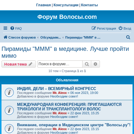
Главная
|
Консультации
|
Контакты
Форум Волосы.com
FAQ
Регистрация
Вход
П
Список форумов
Обсуждаем...
Пирамиды "МММ" в медицине. Лучше пройти мимо
о
Пирамиды "МММ" в медицине. Лучше пройти
и
мимо
с
Поиск
Расширенный пои
Новая тема
к
10 тем • Страница
1
из
1
Объявления
ИНДИЯ, ДЕЛИ – ВСЕМИРНЫЙ КОНГРЕСС
Последнее сообщение
Mr. Alexx
«
06 ноя 2023, 19:00
Добавлено в форуме
Необходим совет!
МЕЖДУНАРОДНАЯ КОНФЕРЕНЦИЯ: ПРИГЛАШАЮТСЯ
ТРИХОЛОГИ И ТРАНСПЛАНТОЛОГИ ВОЛОС
Последнее сообщение
Mr. Alexx
«
22 фев 2023, 15:25
Добавлено в форуме
Необходим совет!
Внимание, операции в Медицинском центре "Волосы.ру"!
Последнее сообщение
Mr. Alexx
«
22 фев 2023, 15:15
Добавлено в форуме
Необходим совет!