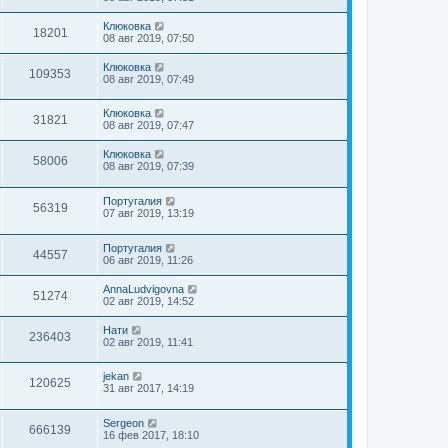
Клюковка
18201
08 авг 2019, 07:50
Клюковка
109353
08 авг 2019, 07:49
Клюковка
31821
08 авг 2019, 07:47
Клюковка
58006
08 авг 2019, 07:39
Португалия
56319
07 авг 2019, 13:19
Португалия
44557
06 авг 2019, 11:26
AnnaLudvigovna
51274
02 авг 2019, 14:52
Нати
236403
02 авг 2019, 11:41
jekan
120625
31 авг 2017, 14:19
Sergeon
666139
16 фев 2017, 18:10