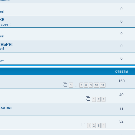
0
ет!
КЕ
0
 совет!
0
ет!
ТЯБРЯ!
0
ет!
0
ет!
ОТВЕТЫ
160
1
7
8
9
10
11
…
40
1
2
3
 хотел
11
52
1
2
3
4