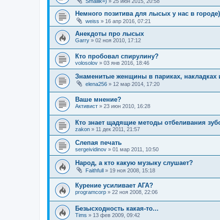
Smailik=)
»
25 июн 2015, 20:58
Немного позитива для лысых у нас в городе)
weiss
»
16 апр 2016, 07:21
Анекдоты про лысых
Garry
»
02 ноя 2010, 17:12
Кто пробовал спирулину?
volosolov
»
03 янв 2016, 18:46
Знаменитые женщины в париках, накладках и
elena256
»
12 мар 2014, 17:20
Ваше мнение?
Активист
»
23 июн 2010, 16:28
Кто знает щадящие методы отбеливания зуб
zakon
»
11 дек 2011, 21:57
Слепая печать
sergeividinov
»
01 мар 2011, 10:50
Народ, а кто какую музыку слушает?
Faithfull
»
19 ноя 2008, 15:18
Курение усиливает АГА?
programcorp
»
22 ноя 2008, 22:06
Безысходность какая-то...
Tims
»
13 фев 2009, 09:42