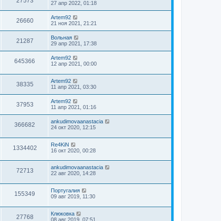
27573
27 апр 2022, 01:18
Artem92
26660
21 ноя 2021, 21:21
Вольная
21287
29 апр 2021, 17:38
Artem92
645366
12 апр 2021, 00:00
Artem92
38335
11 апр 2021, 03:30
Artem92
37953
11 апр 2021, 01:16
ankudimovaanastacia
366682
24 окт 2020, 12:15
Re4KiN
1334402
16 окт 2020, 00:28
ankudimovaanastacia
72713
22 авг 2020, 14:28
Португалия
155349
09 авг 2019, 11:30
Клюковка
27768
08 авг 2019, 07:51