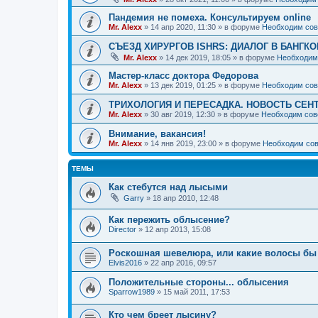
Пандемия не помеха. Консультируем online
Mr. Alexx
»
14 апр 2020, 11:30
» в форуме
Необходим сов
СЪЕЗД ХИРУРГОВ ISHRS: ДИАЛОГ В БАНГКО
Mr. Alexx
»
14 дек 2019, 18:05
» в форуме
Необходим
Мастер-класс доктора Федорова
Mr. Alexx
»
13 дек 2019, 01:25
» в форуме
Необходим сов
ТРИХОЛОГИЯ И ПЕРЕСАДКА. НОВОСТЬ СЕН
Mr. Alexx
»
30 авг 2019, 12:30
» в форуме
Необходим сов
Внимание, вакансия!
Mr. Alexx
»
14 янв 2019, 23:00
» в форуме
Необходим сов
ТЕМЫ
Как стебутся над лысыми
Garry
»
18 апр 2010, 12:48
Как пережить облысение?
Director
»
12 апр 2013, 15:08
Роскошная шевелюра, или какие волосы бы
Elvis2016
»
22 апр 2016, 09:57
Положительные стороны... облысения
Sparrow1989
»
15 май 2011, 17:53
Кто чем бреет лысину?