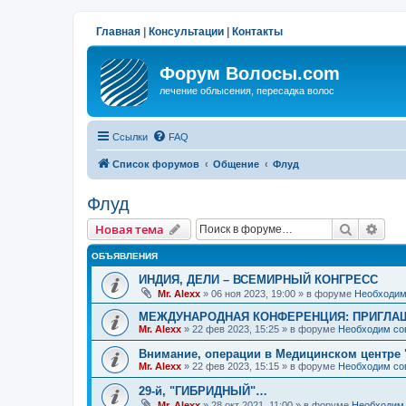
Главная
|
Консультации
|
Контакты
Форум Волосы.com
лечение облысения, пересадка волос
Ссылки
FAQ
Список форумов
Общение
Флуд
Флуд
Поиск
Рас
Новая тема
ОБЪЯВЛЕНИЯ
ИНДИЯ, ДЕЛИ – ВСЕМИРНЫЙ КОНГРЕСС
Mr. Alexx
»
06 ноя 2023, 19:00
» в форуме
Необходим
МЕЖДУНАРОДНАЯ КОНФЕРЕНЦИЯ: ПРИГЛАШ
Mr. Alexx
»
22 фев 2023, 15:25
» в форуме
Необходим со
Внимание, операции в Медицинском центре 
Mr. Alexx
»
22 фев 2023, 15:15
» в форуме
Необходим со
29-й, "ГИБРИДНЫЙ"…
Mr. Alexx
»
28 окт 2021, 11:00
» в форуме
Необходим 