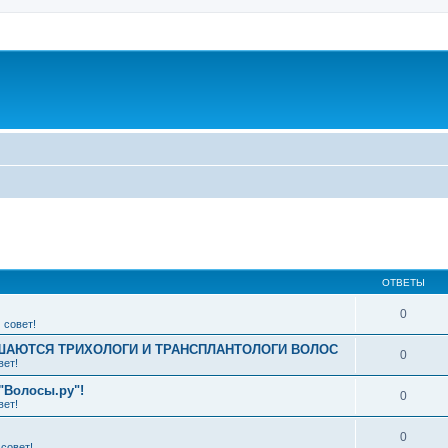
ширенный поиск
ОТВЕТЫ
0
 совет!
АЮТСЯ ТРИХОЛОГИ И ТРАНСПЛАНТОЛОГИ ВОЛОС
0
вет!
"Волосы.ру"!
0
вет!
0
совет!