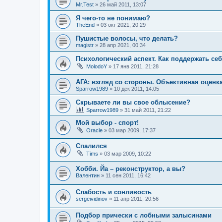
Mr.Test
»
26 май 2011, 13:07
Я чего-то не понимаю?
TheEnd
»
03 окт 2021, 20:29
Пушистые волосы, что делать?
magistr
»
28 апр 2021, 00:34
Психологический аспект. Как поддержать се
MolodoY
»
17 янв 2011, 21:28
АГА: взгляд со стороны. Объективная оцен
Sparrow1989
»
10 дек 2011, 14:05
Скрываете ли вы свое облысение?
Sparrow1989
»
31 май 2011, 21:22
Мой выбор - спорт!
Oracle
»
03 мар 2009, 17:37
Спалился
Tims
»
03 мар 2009, 10:22
Хобби. Йа – реконструктор, а вы?
Валентин
»
11 сен 2011, 16:42
Слабость и сонливость
sergeividinov
»
11 апр 2011, 20:56
Подбор прически с лобными залысинами