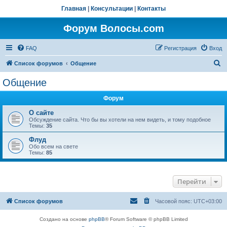
Главная
|
Консультации
|
Контакты
Форум Волосы.com
FAQ
Регистрация
Вход
П
Список форумов
Общение
о
Общение
и
Форум
с
к
О сайте
Обсуждение сайта. Что бы вы хотели на нем видеть, и тому подобное
Темы:
35
Флуд
Обо всем на свете
Темы:
85
Перейти
Список форумов
Часовой пояс:
UTC+03:00
Создано на основе
phpBB
® Forum Software © phpBB Limited