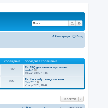
Поиск
Расширенный по
Регистрация
Вход
СООБЩЕНИЯ
ПОСЛЕДНЕЕ СООБЩЕНИЕ
Re: FAQ для начинающих алопет…
382
П
sasha1
е
13 мар 2015, 11:46
р
е
Re: Как стебутся над лысыми
4053
й
П
Elvis2016
т
е
21 апр 2026, 18:44
и
р
к
е
п
й
о
т
Перейти
с
и
л
к
е
п
д
о