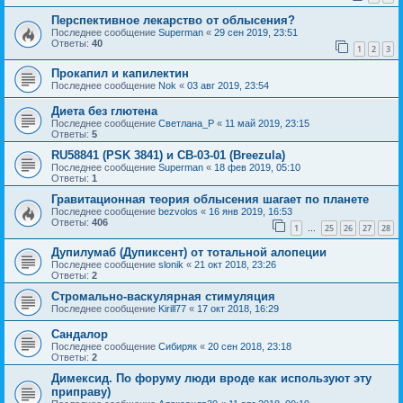
Перспективное лекарство от облысения?
Последнее сообщение
Superman
«
29 сен 2019, 23:51
Ответы:
40
1
2
3
Прокапил и капилектин
Последнее сообщение
Nok
«
03 авг 2019, 23:54
Диета без глютена
Последнее сообщение
Светлана_P
«
11 май 2019, 23:15
Ответы:
5
RU58841 (PSK 3841) и CB-03-01 (Breezula)
Последнее сообщение
Superman
«
18 фев 2019, 05:10
Ответы:
1
Гравитационная теория облысения шагает по планете
Последнее сообщение
bezvolos
«
16 янв 2019, 16:53
Ответы:
406
1
25
26
27
28
…
Дупилумаб (Дупиксент) от тотальной алопеции
Последнее сообщение
slonik
«
21 окт 2018, 23:26
Ответы:
2
Стромально-васкулярная стимуляция
Последнее сообщение
Kirill77
«
17 окт 2018, 16:29
Сандалор
Последнее сообщение
Сибиряк
«
20 сен 2018, 23:18
Ответы:
2
Димексид. По форуму люди вроде как используют эту
приправу)