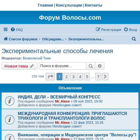
Главная
|
Консультации
|
Контакты
Форум Волосы.com
FAQ
Регистрация
Вход
П
Список форумов
Обсуждаем...
Экспериментальные способы лечения
о
Экспериментальные способы лечения
и
Модератор:
Безволосый Тони
с
Поиск
Расширенный пои
Новая тема
к
Страница
1
из
7
1
2
3
4
5
7
След.
156 тем
…
Объявления
ИНДИЯ, ДЕЛИ – ВСЕМИРНЫЙ КОНГРЕСС
Последнее сообщение
Mr. Alexx
«
06 ноя 2023, 19:00
Добавлено в форуме
Необходим совет!
МЕЖДУНАРОДНАЯ КОНФЕРЕНЦИЯ: ПРИГЛАШАЮТСЯ
ТРИХОЛОГИ И ТРАНСПЛАНТОЛОГИ ВОЛОС
Последнее сообщение
Mr. Alexx
«
22 фев 2023, 15:25
Добавлено в форуме
Необходим совет!
Внимание, операции в Медицинском центре "Волосы.ру"!
Последнее сообщение
Mr. Alexx
«
22 фев 2023, 15:15