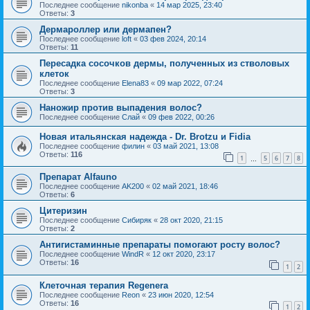
Последнее сообщение
nikonba
«
14 мар 2025, 23:40
Ответы:
3
Дермароллер или дермапен?
Последнее сообщение
loft
«
03 фев 2024, 20:14
Ответы:
11
Пересадка сосочков дермы, полученных из стволовых
клеток
Последнее сообщение
Elena83
«
09 мар 2022, 07:24
Ответы:
3
Наножир против выпадения волос?
Последнее сообщение
Слай
«
09 фев 2022, 00:26
Новая итальянская надежда - Dr. Brotzu и Fidia
Последнее сообщение
филин
«
03 май 2021, 13:08
Ответы:
116
1
5
6
7
8
…
Препарат Alfauno
Последнее сообщение
AK200
«
02 май 2021, 18:46
Ответы:
6
Цитеризин
Последнее сообщение
Сибиряк
«
28 окт 2020, 21:15
Ответы:
2
Антигистаминные препараты помогают росту волос?
Последнее сообщение
WindR
«
12 окт 2020, 23:17
Ответы:
16
1
2
Клеточная терапия Regenera
Последнее сообщение
Reon
«
23 июн 2020, 12:54
Ответы:
16
1
2