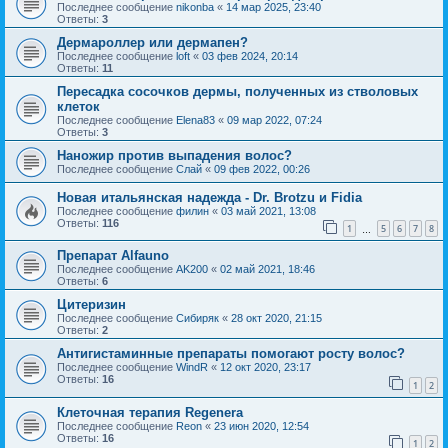
Последнее сообщение
nikonba
«
14 мар 2025, 23:40
Ответы:
3
Дермароллер или дермапен?
Последнее сообщение
loft
«
03 фев 2024, 20:14
Ответы:
11
Пересадка сосочков дермы, полученных из стволовых
клеток
Последнее сообщение
Elena83
«
09 мар 2022, 07:24
Ответы:
3
Наножир против выпадения волос?
Последнее сообщение
Слай
«
09 фев 2022, 00:26
Новая итальянская надежда - Dr. Brotzu и Fidia
Последнее сообщение
филин
«
03 май 2021, 13:08
Ответы:
116
1
5
6
7
8
…
Препарат Alfauno
Последнее сообщение
AK200
«
02 май 2021, 18:46
Ответы:
6
Цитеризин
Последнее сообщение
Сибиряк
«
28 окт 2020, 21:15
Ответы:
2
Антигистаминные препараты помогают росту волос?
Последнее сообщение
WindR
«
12 окт 2020, 23:17
Ответы:
16
1
2
Клеточная терапия Regenera
Последнее сообщение
Reon
«
23 июн 2020, 12:54
Ответы:
16
1
2