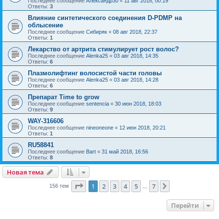
Последнее сообщение
Александр30
«
11 авг 2018, 00:19
Ответы:
3
Влияние синтетического соединения D-PDMP на
облысение
Последнее сообщение
Сибиряк
«
08 авг 2018, 22:37
Ответы:
1
Лекарство от артрита стимулирует рост волос?
Последнее сообщение
Alenka25
«
03 авг 2018, 14:35
Ответы:
6
Плазмолифтинг волосистой части головы
Последнее сообщение
Alenka25
«
03 авг 2018, 14:28
Ответы:
6
Препарат Time to grow
Последнее сообщение
sentencia
«
30 июн 2018, 18:03
Ответы:
9
WAY-316606
Последнее сообщение
nineoneone
«
12 июн 2018, 20:21
Ответы:
1
RU58841
Последнее сообщение
Bart
«
31 май 2018, 16:56
Ответы:
8
Новая тема
Страница
1
из
7
1
2
3
4
5
7
След.
156 тем
…
Перейти