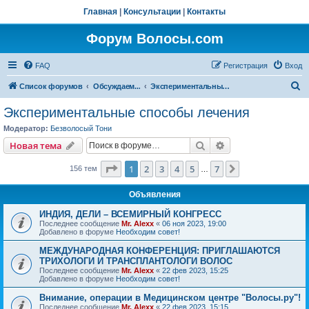
Главная
|
Консультации
|
Контакты
Форум Волосы.com
FAQ
Регистрация
Вход
П
Список форумов
Обсуждаем...
Экспериментальные способы лечения
о
Экспериментальные способы лечения
и
Модератор:
Безволосый Тони
с
Поиск
Расширенный пои
Новая тема
к
Страница
1
из
7
1
2
3
4
5
7
След.
156 тем
…
Объявления
ИНДИЯ, ДЕЛИ – ВСЕМИРНЫЙ КОНГРЕСС
Последнее сообщение
Mr. Alexx
«
06 ноя 2023, 19:00
Добавлено в форуме
Необходим совет!
МЕЖДУНАРОДНАЯ КОНФЕРЕНЦИЯ: ПРИГЛАШАЮТСЯ
ТРИХОЛОГИ И ТРАНСПЛАНТОЛОГИ ВОЛОС
Последнее сообщение
Mr. Alexx
«
22 фев 2023, 15:25
Добавлено в форуме
Необходим совет!
Внимание, операции в Медицинском центре "Волосы.ру"!
Последнее сообщение
Mr. Alexx
«
22 фев 2023, 15:15