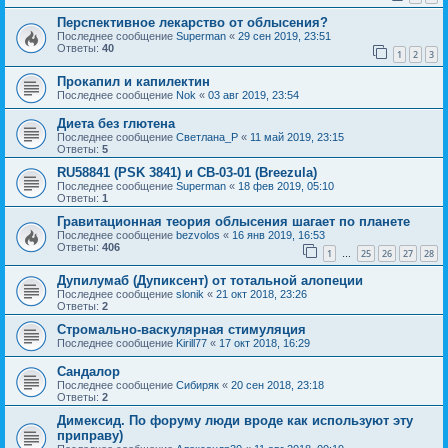
Перспективное лекарство от облысения?
Последнее сообщение
Superman
«
29 сен 2019, 23:51
Ответы:
40
1
2
3
Прокапил и капилектин
Последнее сообщение
Nok
«
03 авг 2019, 23:54
Диета без глютена
Последнее сообщение
Светлана_P
«
11 май 2019, 23:15
Ответы:
5
RU58841 (PSK 3841) и CB-03-01 (Breezula)
Последнее сообщение
Superman
«
18 фев 2019, 05:10
Ответы:
1
Гравитационная теория облысения шагает по планете
Последнее сообщение
bezvolos
«
16 янв 2019, 16:53
Ответы:
406
1
25
26
27
28
…
Дупилумаб (Дупиксент) от тотальной алопеции
Последнее сообщение
slonik
«
21 окт 2018, 23:26
Ответы:
2
Стромально-васкулярная стимуляция
Последнее сообщение
Kirill77
«
17 окт 2018, 16:29
Сандалор
Последнее сообщение
Сибиряк
«
20 сен 2018, 23:18
Ответы:
2
Димексид. По форуму люди вроде как используют эту
приправу)