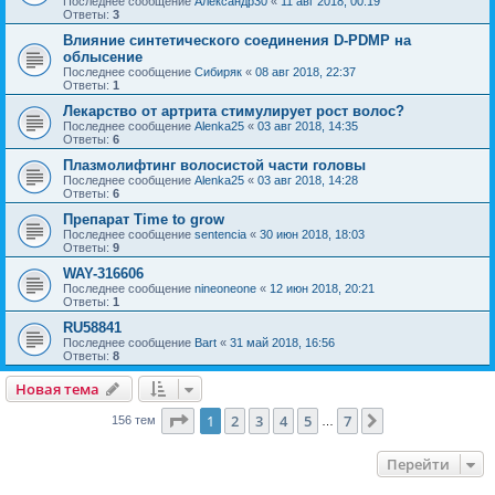
Последнее сообщение
Александр30
«
11 авг 2018, 00:19
Ответы:
3
Влияние синтетического соединения D-PDMP на
облысение
Последнее сообщение
Сибиряк
«
08 авг 2018, 22:37
Ответы:
1
Лекарство от артрита стимулирует рост волос?
Последнее сообщение
Alenka25
«
03 авг 2018, 14:35
Ответы:
6
Плазмолифтинг волосистой части головы
Последнее сообщение
Alenka25
«
03 авг 2018, 14:28
Ответы:
6
Препарат Time to grow
Последнее сообщение
sentencia
«
30 июн 2018, 18:03
Ответы:
9
WAY-316606
Последнее сообщение
nineoneone
«
12 июн 2018, 20:21
Ответы:
1
RU58841
Последнее сообщение
Bart
«
31 май 2018, 16:56
Ответы:
8
Новая тема
Страница
1
из
7
1
2
3
4
5
7
След.
156 тем
…
Перейти