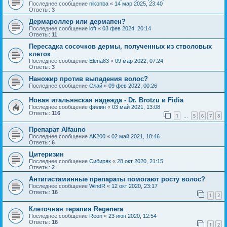
Последнее сообщение
nikonba
«
14 мар 2025, 23:40
Ответы:
3
Дермароллер или дермапен?
Последнее сообщение
loft
«
03 фев 2024, 20:14
Ответы:
11
Пересадка сосочков дермы, полученных из стволовых
клеток
Последнее сообщение
Elena83
«
09 мар 2022, 07:24
Ответы:
3
Наножир против выпадения волос?
Последнее сообщение
Слай
«
09 фев 2022, 00:26
Новая итальянская надежда - Dr. Brotzu и Fidia
Последнее сообщение
филин
«
03 май 2021, 13:08
Ответы:
116
1
5
6
7
8
…
Препарат Alfauno
Последнее сообщение
AK200
«
02 май 2021, 18:46
Ответы:
6
Цитеризин
Последнее сообщение
Сибиряк
«
28 окт 2020, 21:15
Ответы:
2
Антигистаминные препараты помогают росту волос?
Последнее сообщение
WindR
«
12 окт 2020, 23:17
Ответы:
16
1
2
Клеточная терапия Regenera
Последнее сообщение
Reon
«
23 июн 2020, 12:54
Ответы:
16
1
2