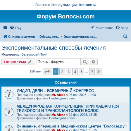
Главная
|
Консультации
|
Контакты
Форум Волосы.com
FAQ
Регистрация
Вход
П
Список форумов
Обсуждаем...
Экспериментальные способы лечения
о
Экспериментальные способы лечения
и
Модератор:
Безволосый Тони
с
Поиск
Расширенный пои
Новая тема
к
Страница
1
из
7
1
2
3
4
5
7
След.
156 тем
…
Объявления
ИНДИЯ, ДЕЛИ – ВСЕМИРНЫЙ КОНГРЕСС
Последнее сообщение
Mr. Alexx
«
06 ноя 2023, 19:00
Добавлено в форуме
Необходим совет!
МЕЖДУНАРОДНАЯ КОНФЕРЕНЦИЯ: ПРИГЛАШАЮТСЯ
ТРИХОЛОГИ И ТРАНСПЛАНТОЛОГИ ВОЛОС
Последнее сообщение
Mr. Alexx
«
22 фев 2023, 15:25
Добавлено в форуме
Необходим совет!
Внимание, операции в Медицинском центре "Волосы.ру"!
Последнее сообщение
Mr. Alexx
«
22 фев 2023, 15:15