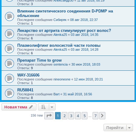
Последнее сообщение
Александр30
«
11 авг 2018, 00:19
Ответы:
3
Влияние синтетического соединения D-PDMP на
облысение
Последнее сообщение
Сибиряк
«
08 авг 2018, 22:37
Ответы:
1
Лекарство от артрита стимулирует рост волос?
Последнее сообщение
Alenka25
«
03 авг 2018, 14:35
Ответы:
6
Плазмолифтинг волосистой части головы
Последнее сообщение
Alenka25
«
03 авг 2018, 14:28
Ответы:
6
Препарат Time to grow
Последнее сообщение
sentencia
«
30 июн 2018, 18:03
Ответы:
9
WAY-316606
Последнее сообщение
nineoneone
«
12 июн 2018, 20:21
Ответы:
1
RU58841
Последнее сообщение
Bart
«
31 май 2018, 16:56
Ответы:
8
Новая тема
Страница
1
из
7
1
2
3
4
5
7
След.
156 тем
…
Перейти