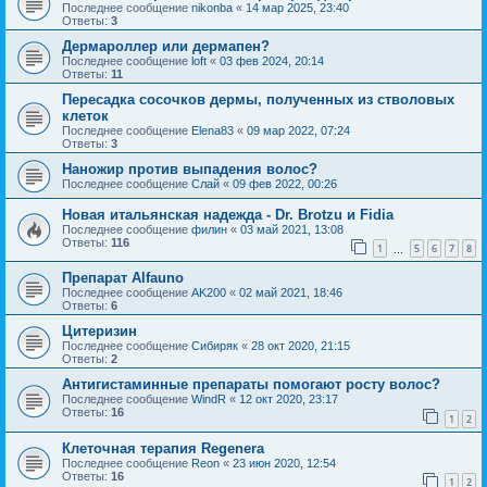
Последнее сообщение
nikonba
«
14 мар 2025, 23:40
Ответы:
3
Дермароллер или дермапен?
Последнее сообщение
loft
«
03 фев 2024, 20:14
Ответы:
11
Пересадка сосочков дермы, полученных из стволовых
клеток
Последнее сообщение
Elena83
«
09 мар 2022, 07:24
Ответы:
3
Наножир против выпадения волос?
Последнее сообщение
Слай
«
09 фев 2022, 00:26
Новая итальянская надежда - Dr. Brotzu и Fidia
Последнее сообщение
филин
«
03 май 2021, 13:08
Ответы:
116
1
5
6
7
8
…
Препарат Alfauno
Последнее сообщение
AK200
«
02 май 2021, 18:46
Ответы:
6
Цитеризин
Последнее сообщение
Сибиряк
«
28 окт 2020, 21:15
Ответы:
2
Антигистаминные препараты помогают росту волос?
Последнее сообщение
WindR
«
12 окт 2020, 23:17
Ответы:
16
1
2
Клеточная терапия Regenera
Последнее сообщение
Reon
«
23 июн 2020, 12:54
Ответы:
16
1
2