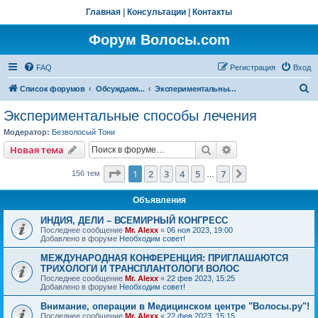
Главная
|
Консультации
|
Контакты
Форум Волосы.com
FAQ
Регистрация
Вход
П
Список форумов
Обсуждаем...
Экспериментальные способы лечения
о
Экспериментальные способы лечения
и
Модератор:
Безволосый Тони
с
Поиск
Расширенный пои
Новая тема
к
Страница
1
из
7
1
2
3
4
5
7
След.
156 тем
…
Объявления
ИНДИЯ, ДЕЛИ – ВСЕМИРНЫЙ КОНГРЕСС
Последнее сообщение
Mr. Alexx
«
06 ноя 2023, 19:00
Добавлено в форуме
Необходим совет!
МЕЖДУНАРОДНАЯ КОНФЕРЕНЦИЯ: ПРИГЛАШАЮТСЯ
ТРИХОЛОГИ И ТРАНСПЛАНТОЛОГИ ВОЛОС
Последнее сообщение
Mr. Alexx
«
22 фев 2023, 15:25
Добавлено в форуме
Необходим совет!
Внимание, операции в Медицинском центре "Волосы.ру"!
Последнее сообщение
Mr. Alexx
«
22 фев 2023, 15:15