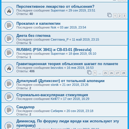
Перспективное лекарство от облысения?
Последнее сообщение
Superman
«
29 сен 2019, 23:51
Ответы:
40
1
2
3
Прокапил и капилектин
Последнее сообщение
Nok
«
03 авг 2019, 23:54
Диета без глютена
Последнее сообщение
Светлана_P
«
11 май 2019, 23:15
Ответы:
5
RU58841 (PSK 3841) и CB-03-01 (Breezula)
Последнее сообщение
Superman
«
18 фев 2019, 05:10
Ответы:
1
Гравитационная теория облысения шагает по планете
Последнее сообщение
bezvolos
«
16 янв 2019, 16:53
Ответы:
406
1
25
26
27
28
…
Дупилумаб (Дупиксент) от тотальной алопеции
Последнее сообщение
slonik
«
21 окт 2018, 23:26
Ответы:
2
Стромально-васкулярная стимуляция
Последнее сообщение
Kirill77
«
17 окт 2018, 16:29
Сандалор
Последнее сообщение
Сибиряк
«
20 сен 2018, 23:18
Ответы:
2
Димексид. По форуму люди вроде как используют эту
приправу)