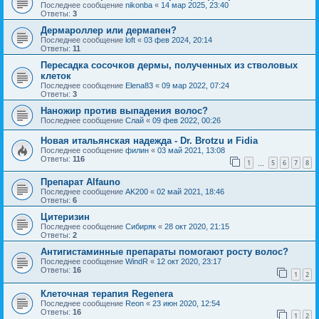
Последнее сообщение
nikonba
«
14 мар 2025, 23:40
Ответы:
3
Дермароллер или дермапен?
Последнее сообщение
loft
«
03 фев 2024, 20:14
Ответы:
11
Пересадка сосочков дермы, полученных из стволовых
клеток
Последнее сообщение
Elena83
«
09 мар 2022, 07:24
Ответы:
3
Наножир против выпадения волос?
Последнее сообщение
Слай
«
09 фев 2022, 00:26
Новая итальянская надежда - Dr. Brotzu и Fidia
Последнее сообщение
филин
«
03 май 2021, 13:08
Ответы:
116
1
5
6
7
8
…
Препарат Alfauno
Последнее сообщение
AK200
«
02 май 2021, 18:46
Ответы:
6
Цитеризин
Последнее сообщение
Сибиряк
«
28 окт 2020, 21:15
Ответы:
2
Антигистаминные препараты помогают росту волос?
Последнее сообщение
WindR
«
12 окт 2020, 23:17
Ответы:
16
1
2
Клеточная терапия Regenera
Последнее сообщение
Reon
«
23 июн 2020, 12:54
Ответы:
16
1
2