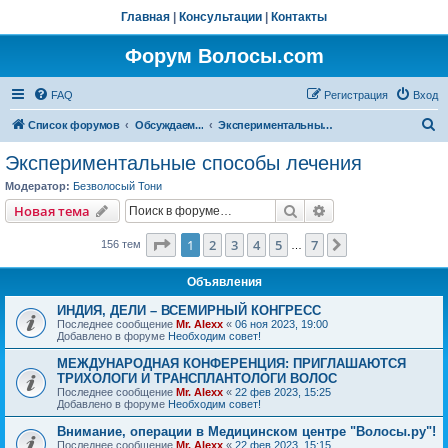
Главная
|
Консультации
|
Контакты
Форум Волосы.com
FAQ
Регистрация
Вход
П
Список форумов
Обсуждаем...
Экспериментальные способы лечения
о
Экспериментальные способы лечения
и
Модератор:
Безволосый Тони
с
Поиск
Расширенный пои
Новая тема
к
Страница
1
из
7
1
2
3
4
5
7
След.
156 тем
…
Объявления
ИНДИЯ, ДЕЛИ – ВСЕМИРНЫЙ КОНГРЕСС
Последнее сообщение
Mr. Alexx
«
06 ноя 2023, 19:00
Добавлено в форуме
Необходим совет!
МЕЖДУНАРОДНАЯ КОНФЕРЕНЦИЯ: ПРИГЛАШАЮТСЯ
ТРИХОЛОГИ И ТРАНСПЛАНТОЛОГИ ВОЛОС
Последнее сообщение
Mr. Alexx
«
22 фев 2023, 15:25
Добавлено в форуме
Необходим совет!
Внимание, операции в Медицинском центре "Волосы.ру"!
Последнее сообщение
Mr. Alexx
«
22 фев 2023, 15:15