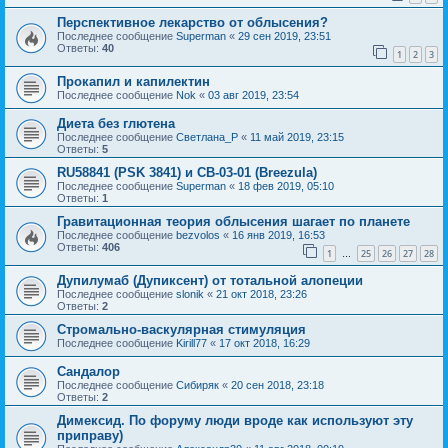
Перспективное лекарство от облысения?
Последнее сообщение
Superman
«
29 сен 2019, 23:51
Ответы:
40
1
2
3
Прокапил и капилектин
Последнее сообщение
Nok
«
03 авг 2019, 23:54
Диета без глютена
Последнее сообщение
Светлана_P
«
11 май 2019, 23:15
Ответы:
5
RU58841 (PSK 3841) и CB-03-01 (Breezula)
Последнее сообщение
Superman
«
18 фев 2019, 05:10
Ответы:
1
Гравитационная теория облысения шагает по планете
Последнее сообщение
bezvolos
«
16 янв 2019, 16:53
Ответы:
406
1
25
26
27
28
…
Дупилумаб (Дупиксент) от тотальной алопеции
Последнее сообщение
slonik
«
21 окт 2018, 23:26
Ответы:
2
Стромально-васкулярная стимуляция
Последнее сообщение
Kirill77
«
17 окт 2018, 16:29
Сандалор
Последнее сообщение
Сибиряк
«
20 сен 2018, 23:18
Ответы:
2
Димексид. По форуму люди вроде как используют эту
приправу)