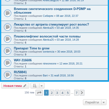
Последнее сообщение
Александр30
«
11 авг 2018, 00:19
Ответы:
3
Влияние синтетического соединения D-PDMP на
облысение
Последнее сообщение
Сибиряк
«
08 авг 2018, 22:37
Ответы:
1
Лекарство от артрита стимулирует рост волос?
Последнее сообщение
Alenka25
«
03 авг 2018, 14:35
Ответы:
6
Плазмолифтинг волосистой части головы
Последнее сообщение
Alenka25
«
03 авг 2018, 14:28
Ответы:
6
Препарат Time to grow
Последнее сообщение
sentencia
«
30 июн 2018, 18:03
Ответы:
9
WAY-316606
Последнее сообщение
nineoneone
«
12 июн 2018, 20:21
Ответы:
1
RU58841
Последнее сообщение
Bart
«
31 май 2018, 16:56
Ответы:
8
Новая тема
Страница
1
из
7
1
2
3
4
5
7
След.
156 тем
…
Перейти